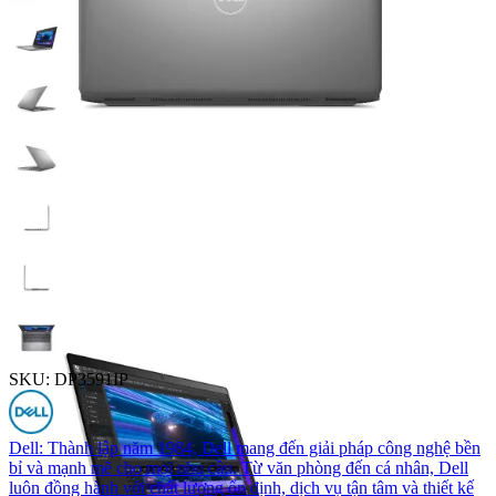
SKU:
DP3591IP
Dell
: Thành lập năm 1984, Dell mang đến giải pháp công nghệ bền
bỉ và mạnh mẽ cho mọi nhu cầu. Từ văn phòng đến cá nhân, Dell
luôn đồng hành với chất lượng ổn định, dịch vụ tận tâm và thiết kế