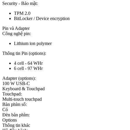
Security - Bảo mật:
TPM 2.0
BitLocker / Device encryption
Pin và Adapter
Công nghệ pin:
Lithium ion polymer
Thông tin Pin (options):
4 cell - 64 WHr
6 cell - 97 WHr
Adapter (options):
100 W USB-C
Keyboard & Touchpad
Touchpad:
Multi-touch touchpad
Bàn phím số:
Có
Đèn bàn phím:
Options
Thông tin khác