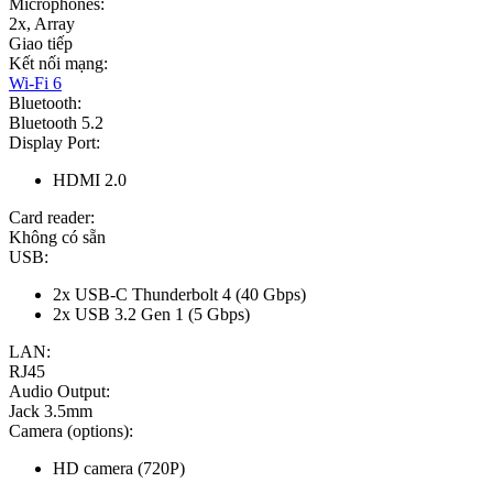
Microphones:
2x, Array
Giao tiếp
Kết nối mạng:
Wi-Fi 6
Bluetooth:
Bluetooth 5.2
Display Port:
HDMI 2.0
Card reader:
Không có sẵn
USB:
2x USB-C Thunderbolt 4 (40 Gbps)
2x USB 3.2 Gen 1 (5 Gbps)
LAN:
RJ45
Audio Output:
Jack 3.5mm
Camera (options):
HD camera (720P)