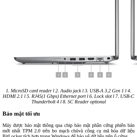
1. MicroSD card reader l 2. Audio jack l 3. USB-A 3.2 Gen 1 l 4.
HDMI 2.1 l 5. RJ45(1 Gbps) Ethernet port l 6. Lock slot l 7. USB-C
Thunderbolt 4 l 8. SC Reader optional
Bảo mật tối ưu
Máy được bảo mật thông qua chip bảo mật phần cứng phiên bản
mới nhất TPM 2.0 trên bo mạch chủvà công cụ mã hóa dữ liệu
BitLocker tích hợp trong Windows để bảo vệ dữ liệu trên ổ cứng.