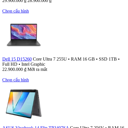
29.900.000
₫
28.900.000
₫
Chọn cấu hình
Dell 15 D15260
Core Ultra 7 255U
•
RAM 16 GB
•
SSD 1TB
•
Full HD
•
Intel Graphic
22.900.000
₫
Mới ra mắt
Chọn cấu hình
ASUS Vivobook 14 Flip TP3407SA
Core Ultra 7 256V
•
RAM 16