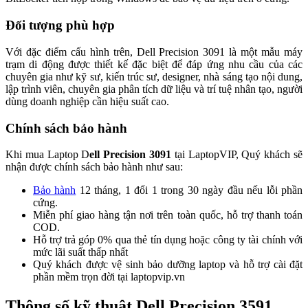
Đối tượng phù hợp
Với đặc điểm cấu hình trên, Dell Precision 3091 là một mẫu máy
trạm di động được thiết kế đặc biệt để đáp ứng nhu cầu của các
chuyên gia như kỹ sư, kiến trúc sư, designer, nhà sáng tạo nội dung,
lập trình viên, chuyên gia phân tích dữ liệu và trí tuệ nhân tạo, người
dùng doanh nghiệp cần hiệu suất cao.
Chính sách bảo hành
Khi mua Laptop D
ell Precision 3091
tại LaptopVIP, Quý khách sẽ
nhận được chính sách bảo hành như sau:
Bảo hành
12 tháng, 1 đổi 1 trong 30 ngày đầu nếu lỗi phần
cứng.
Miễn phí giao hàng tận nơi trên toàn quốc, hỗ trợ thanh toán
COD.
Hỗ trợ trả góp 0% qua thẻ tín dụng hoặc công ty tài chính với
mức lãi suất thấp nhất
Quý khách được vệ sinh bảo dưỡng laptop và hỗ trợ cài đặt
phần mềm trọn đời tại laptopvip.vn
Thông số kỹ thuật Dell Precision 3591