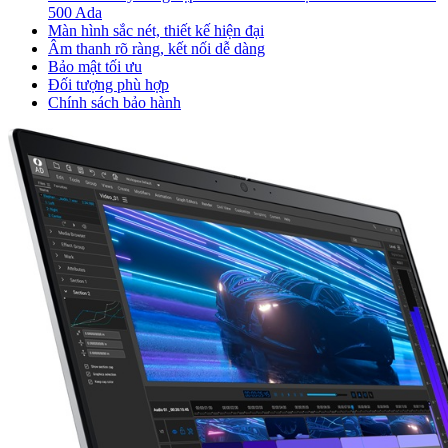
500 Ada
Màn hình sắc nét, thiết kế hiện đại
Âm thanh rõ ràng, kết nối dễ dàng
Bảo mật tối ưu
Đối tượng phù hợp
Chính sách bảo hành