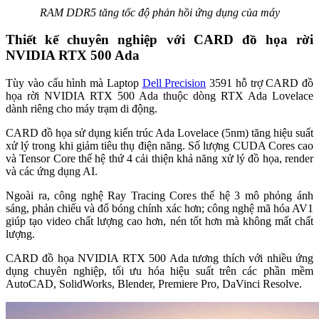
RAM DDR5 tăng tốc độ phản hồi ứng dụng của máy
Thiết kế chuyên nghiệp với CARD đồ họa rời
NVIDIA RTX 500 Ada
Tùy vào cấu hình mà Laptop
Dell Precision
3591 hỗ trợ CARD đồ
họa rời NVIDIA RTX 500 Ada thuộc dòng RTX Ada Lovelace
dành riêng cho máy trạm di động.
CARD đồ họa sử dụng kiến trúc Ada Lovelace (5nm) tăng hiệu suất
xử lý trong khi giảm tiêu thụ điện năng. Số lượng CUDA Cores cao
và Tensor Core thế hệ thứ 4 cải thiện khả năng xử lý đồ họa, render
và các ứng dụng AI.
Ngoài ra, công nghệ Ray Tracing Cores thế hệ 3 mô phỏng ánh
sáng, phản chiếu và đổ bóng chính xác hơn; công nghệ mã hóa AV1
giúp tạo video chất lượng cao hơn, nén tốt hơn mà không mất chất
lượng.
CARD đồ họa NVIDIA RTX 500 Ada tương thích với nhiều ứng
dụng chuyên nghiệp, tối ưu hóa hiệu suất trên các phần mềm
AutoCAD, SolidWorks, Blender, Premiere Pro, DaVinci Resolve.