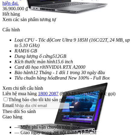
hiện đại.
36.900.000
₫
Hết hàng
Xem các sản phẩm tương tự
Cấu hình
Loại CPU - Tốc độ
Core Ultra 9 185H (16C/22T, 24 MB, up
to 5.10 GHz)
RAM
16 GB
Dung lượng ổ cứng
512GB
Kích thước màn hình
15.6 inch
Card đồ họa rời
NVIDIA RTX A2000
Bảo hành
12 Tháng - 1 đổi 1 trong 30 ngày đầu
Tiêu chuẩn hàng hóa
Brand New 100% - Full Box
Xem chi tiết cấu hình
Liên hệ mua hàng
1800 2087
(8:30-18:30) (Miễn cước gọi)
Thông báo cho tôi khi sản phẩm này có hàng
Email
Theo dõi
So sánh
Giao hàng
— Miễn phí vận chuyển toàn quốc
— Giao ngay trong 2H nội thành TP.HCM