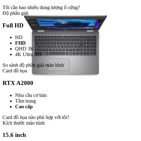
Tôi cần bao nhiêu dung lượng ổ cứng?
Độ phân giải
Full HD
HD
FHD
QHD 3K
4K Ultra HD
So sánh độ phân giải màn hình
Card đồ họa
RTX A2000
Nhu cầu cơ bản
Tầm trung
Cao cấp
Card đồ họa nào phù hợp với tôi?
Kích thước màn hình
15.6 inch