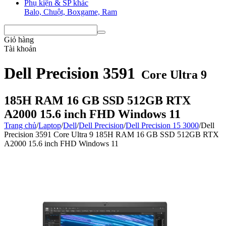
Phụ kiện & SP khác
Balo, Chuột, Boxgame, Ram
Giỏ hàng
Tài khoản
Dell Precision 3591
Core Ultra 9
185H RAM 16 GB SSD 512GB RTX
A2000 15.6 inch FHD Windows 11
Trang chủ
/
Laptop
/
Dell
/
Dell Precision
/
Dell Precision 15 3000
/
Dell
Precision 3591 Core Ultra 9 185H RAM 16 GB SSD 512GB RTX
A2000 15.6 inch FHD Windows 11