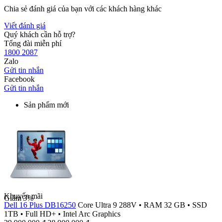
Chia sẻ đánh giá của bạn với các khách hàng khác
Viết đánh giá
Quý khách cần hỗ trợ?
Tổng đài miễn phí
1800 2087
Zalo
Gửi tin nhắn
Facebook
Gửi tin nhắn
Sản phẩm mới
Khuyến mãi
Giảm
3%
Dell 16 Plus DB16250
Core Ultra 9 288V
•
RAM 32 GB
•
SSD
1TB
•
Full HD+
•
Intel Arc Graphics