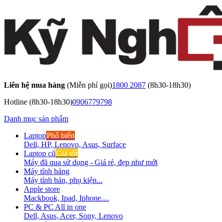
Liên hệ mua hàng
(Miễn phí gọi)
1800 2087
(8h30-18h30)
Hotline
(8h30-18h30)
0906779798
Danh mục sản phẩm
Laptop
Phổ biến
Dell, HP, Lenovo, Asus, Surface
Laptop cũ
Giá tốt
Máy đã qua sử dụng - Giá rẻ, đẹp như mới
Máy tính bảng
Máy tính bản, phụ kiện...
Apple store
Mackbook, Ipad, Iphone....
PC & PC All in one
Dell, Asus, Acer, Sony, Lenovo