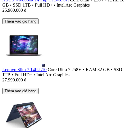
GB
•
SSD 1TB
•
Full HD+
•
Intel Arc Graphics
25.900.000
₫
Thêm vào giỏ hàng
Lenovo Slim 7 14ILL10
Core Ultra 7 258V
•
RAM 32 GB
•
SSD
1TB
•
Full HD+
•
Intel Arc Graphics
27.990.000
₫
Thêm vào giỏ hàng