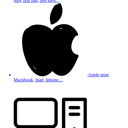
Máy tính bản, phụ kiện...
Apple store
Mackbook, Ipad, Iphone....