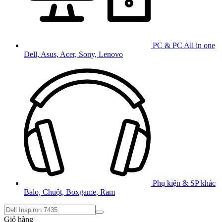
PC & PC All in one
Dell, Asus, Acer, Sony, Lenovo
Phụ kiện & SP khác
Balo, Chuột, Boxgame, Ram
Giỏ hàng