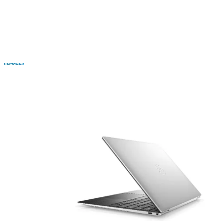
Dell
: Thành lập năm 1984, Dell mang đến giải pháp công nghệ bền bỉ
SKU:
DX139310EJ
17.900.000
₫
Hết hàng
Xem các sản phẩm tương tự
Cấu hình
RAM
32 GB
Dung lượng ổ cứng
1TB
Kích thước màn hình
13.4 inch
Trọng lượng
1.27 Kg
Bảo hành
6 Tháng - 1 đổi 1 trong 30 ngày đầu
Tiêu chuẩn hàng hóa
Like New 99% - Full Box
Xem chi tiết cấu hình
Quà tặng