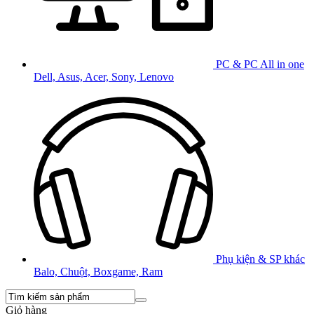
PC & PC All in one
Dell, Asus, Acer, Sony, Lenovo
Phụ kiện & SP khác
Balo, Chuột, Boxgame, Ram
Giỏ hàng