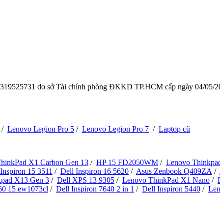
319525731
do sở Tài chính phòng ĐKKD TP.HCM cấp ngày 04/05/202
/
Lenovo Legion Pro 5
/
Lenovo Legion Pro 7
/
Laptop cũ
hinkPad X1 Carbon Gen 13
/
HP 15 FD2050WM
/
Lenovo Thinkpa
 Inspiron 15 3511
/
Dell Inspiron 16 5620
/
Asus Zenbook Q409ZA
/
kpad X13 Gen 3
/
Dell XPS 13 9305
/
Lenovo ThinkPad X1 Nano
/
60 15 ew1073cl
/
Dell Inspiron 7640 2 in 1
/
Dell Inspiron 5440
/
Len