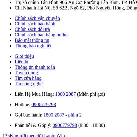
Trụ sở chính Tân Bình
906 Âu Cơ, Phường Tân Bình, TP. Hồ
Chi Nhánh Hà Nội
Số 62B, Ngõ 62, Phố Nguyên Hồng, Đống
Chính sách vận chuyển
Chính sách bảo hành
Chính sách đổi trả
Chính sách bán hàng online
Bảo mật thông tin
Thông báo nghỉ tết
Giới thiệu
Liên hệ
Thông tin thanh toán
Tuyển dụng
Tìm cửa hàng
Tin công nghệ
Liên Hệ Mua Hàng:
1800 2087
(Miễn phí gọi)
Hotline:
0906779798
Gọi bảo hành:
1800 2087 - phím 2
Phản hồi & Góp ý:
0906779798
(8:30 - 18:30)
135K người theo dõi
LaptopVip