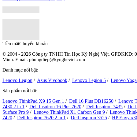
Tiền măt
Chuyển khoản
© 2004 - 2026 Công ty TNHH Tin Học Kỹ Nghệ Việt. GPDKKD:
0
Minh. Email: phungdiep@kyngheviet.com
Danh mục nổi bật:
Lenovo Legion
/
Asus Vivobook
/
Lenovo Legion 5
/
Lenovo Yoga
Sản phẩm nổi bật:
Lenovo ThinkPad X9 15 Gen 1
/
Dell 16 Plus DB16250
/
Lenovo T
7430 2 in 1
/
Dell Inspiron 16 Plus 7620
/
Dell Inspiron 7435
/
Dell
Surface Pro 9
/
Lenovo ThinkPad X1 Carbon Gen 9
/
Lenovo Thin
7420
/
Dell Inspiron 7620 2 in 1
/
Dell Inspiron 3525
/
HP Envy x3