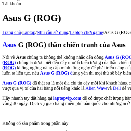
Tài khoản
Asus G (ROG)
Trang chủ
/
Laptop
/
Nhu cầu sử dụng
/
Laptop chơi game
/
Asus G (ROG
Asus
G (ROG) thần chiến tranh của Asus
Nói về
Asus
chúng ta không thể không nhắc đến dòng
Asus G (RO
(ROG)
chúng ta được biết đến đây như là biểu tượng của thần chiến t
(ROG)
không ngừng nâng cấp mình từng ngày để phát triển nâng cấp 
luôn ra liên tục. nếu
Asus G (ROG)
đ
ứng yên thì mọi thứ sẽ bây biến
Asus G (ROG)
đã thật sự là một địa chỉ tin cậy mỗi khi khách hàng
vượt qua vị trí của hai hãng nổi tiếng khác là
Alien Wave
và
Dell
để vư
Hãy nhanh tay đặt hàng tại
laptopvip.com
để có được chất lượng hàn
vòng 30 ngày. Dịch vụ giao hàng miễn phí toàn quốc cho những ai ở 
Không có sản phẩm trong phần này