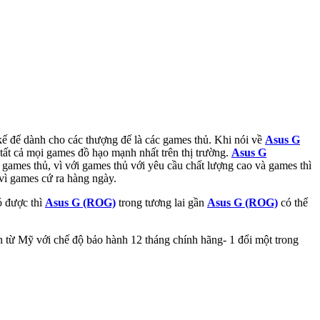
kế để dành cho các thượng đế là các games thủ. Khi nói về
Asus G
tất cả mọi games đồ hạo mạnh nhất trên thị trường.
Asus G
games thủ, vì với games thủ với yêu cầu chất lượng cao và games thì
 vì games cứ ra hàng ngày.
ó được thì
Asus G (ROG)
trong tương lai gần
Asus G (ROG)
có thể
n từ Mỹ với chế độ bảo hành 12 tháng chính hãng- 1 đổi một trong