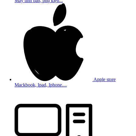
Máy tính bản, phụ kiện...
Apple store
Mackbook, Ipad, Iphone....