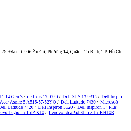
6. Địa chỉ: 906 Âu Cơ, Phường 14, Quận Tân Bình, TP. Hồ Chí
d T14 Gen 3
/
dell xps 15 9520
/
Dell XPS 13 9315
/
Dell Inspiron
Acer Aspire 5 A515-57-52YQ
/
Dell Latitude 7430
/
Microsoft
Dell Latitude 7420
/
Dell Inspiron 3520
/
Dell Inspiron 14 Plus
ovo Legion 5 15IAX10
/
Lenovo IdeaPad Slim 3 15IRH10R