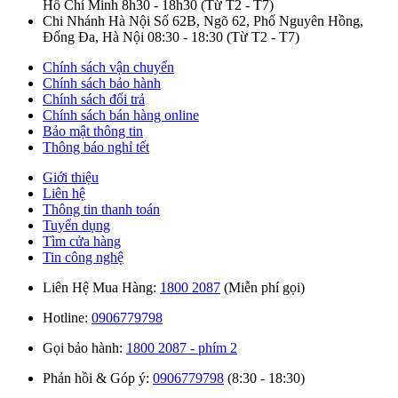
Hồ Chí Minh
8h30 - 18h30
(Từ T2 - T7)
Chi Nhánh Hà Nội
Số 62B, Ngõ 62, Phố Nguyên Hồng,
Đống Đa, Hà Nội
08:30 - 18:30
(Từ T2 - T7)
Chính sách vận chuyển
Chính sách bảo hành
Chính sách đổi trả
Chính sách bán hàng online
Bảo mật thông tin
Thông báo nghỉ tết
Giới thiệu
Liên hệ
Thông tin thanh toán
Tuyển dụng
Tìm cửa hàng
Tin công nghệ
Liên Hệ Mua Hàng:
1800 2087
(Miễn phí gọi)
Hotline:
0906779798
Gọi bảo hành:
1800 2087 - phím 2
Phản hồi & Góp ý:
0906779798
(8:30 - 18:30)