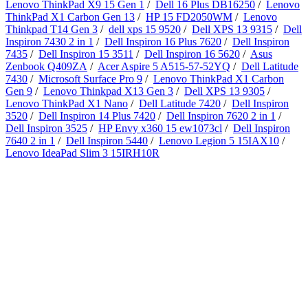
Lenovo ThinkPad X9 15 Gen 1
/
Dell 16 Plus DB16250
/
Lenovo
ThinkPad X1 Carbon Gen 13
/
HP 15 FD2050WM
/
Lenovo
Thinkpad T14 Gen 3
/
dell xps 15 9520
/
Dell XPS 13 9315
/
Dell
Inspiron 7430 2 in 1
/
Dell Inspiron 16 Plus 7620
/
Dell Inspiron
7435
/
Dell Inspiron 15 3511
/
Dell Inspiron 16 5620
/
Asus
Zenbook Q409ZA
/
Acer Aspire 5 A515-57-52YQ
/
Dell Latitude
7430
/
Microsoft Surface Pro 9
/
Lenovo ThinkPad X1 Carbon
Gen 9
/
Lenovo Thinkpad X13 Gen 3
/
Dell XPS 13 9305
/
Lenovo ThinkPad X1 Nano
/
Dell Latitude 7420
/
Dell Inspiron
3520
/
Dell Inspiron 14 Plus 7420
/
Dell Inspiron 7620 2 in 1
/
Dell Inspiron 3525
/
HP Envy x360 15 ew1073cl
/
Dell Inspiron
7640 2 in 1
/
Dell Inspiron 5440
/
Lenovo Legion 5 15IAX10
/
Lenovo IdeaPad Slim 3 15IRH10R