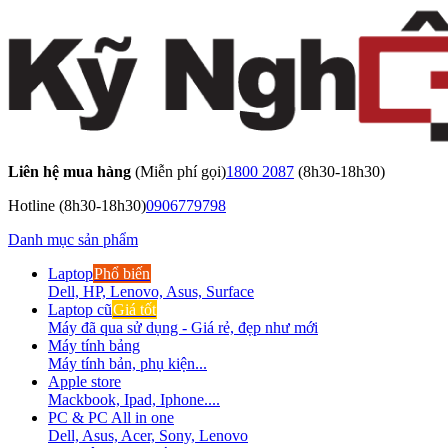
Liên hệ mua hàng
(Miễn phí gọi)
1800 2087
(8h30-18h30)
Hotline
(8h30-18h30)
0906779798
Danh mục sản phẩm
Laptop
Phổ biến
Dell, HP, Lenovo, Asus, Surface
Laptop cũ
Giá tốt
Máy đã qua sử dụng - Giá rẻ, đẹp như mới
Máy tính bảng
Máy tính bản, phụ kiện...
Apple store
Mackbook, Ipad, Iphone....
PC & PC All in one
Dell, Asus, Acer, Sony, Lenovo