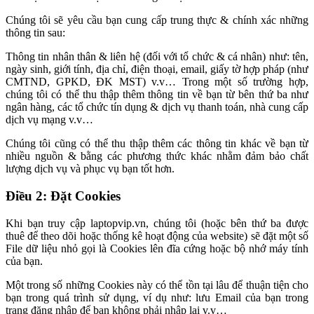
Chúng tôi sẽ yêu cầu bạn cung cấp trung thực & chính xác những
thông tin sau:
Thông tin nhân thân & liên hệ (đối với tổ chức & cá nhân) như: tên,
ngày sinh, giới tính, địa chỉ, điện thoại, email, giấy tờ hợp pháp (như
CMTND, GPKD, ĐK MST) v.v… Trong một số trường hợp,
chúng tôi có thể thu thập thêm thông tin về bạn từ bên thứ ba như
ngân hàng, các tổ chức tín dụng & dịch vụ thanh toán, nhà cung cấp
dịch vụ mạng v.v…
Chúng tôi cũng có thể thu thập thêm các thông tin khác về bạn từ
nhiều nguồn & bằng các phương thức khác nhằm đảm bảo chất
lượng dịch vụ và phục vụ bạn tốt hơn.
Điều 2: Đặt Cookies
Khi bạn truy cập laptopvip.vn, chúng tôi (hoặc bên thứ ba được
thuê để theo dõi hoặc thống kê hoạt động của website) sẽ đặt một số
File dữ liệu nhỏ gọi là Cookies lên đĩa cứng hoặc bộ nhớ máy tính
của bạn.
Một trong số những Cookies này có thể tồn tại lâu để thuận tiện cho
bạn trong quá trình sử dụng, ví dụ như: lưu Email của bạn trong
trang đăng nhập để bạn không phải nhập lại v.v…