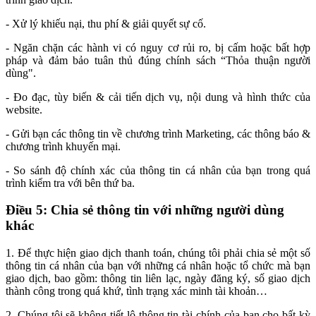
- Xử lý khiếu nại, thu phí & giải quyết sự cố.
- Ngăn chặn các hành vi có nguy cơ rủi ro, bị cấm hoặc bất hợp
pháp và đảm bảo tuân thủ đúng chính sách “Thỏa thuận người
dùng".
- Đo đạc, tùy biến & cải tiến dịch vụ, nội dung và hình thức của
website.
- Gửi bạn các thông tin về chương trình Marketing, các thông báo &
chương trình khuyến mại.
- So sánh độ chính xác của thông tin cá nhân của bạn trong quá
trình kiểm tra với bên thứ ba.
Điều 5: Chia sẻ thông tin với những người dùng
khác
1. Để thực hiện giao dịch thanh toán, chúng tôi phải chia sẻ một số
thông tin cá nhân của bạn với những cá nhân hoặc tổ chức mà bạn
giao dịch, bao gồm: thông tin liên lạc, ngày đăng ký, số giao dịch
thành công trong quá khứ, tình trạng xác minh tài khoản…
2. Chúng tôi sẽ không tiết lộ thông tin tài chính của bạn cho bất kỳ