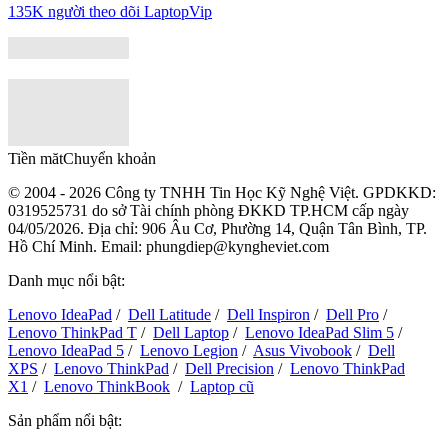
135K người theo dõi
LaptopVip
Tiền măt
Chuyển khoản
© 2004 - 2026 Công ty TNHH Tin Học Kỹ Nghệ Việt. GPDKKD:
0319525731
do sở Tài chính phòng ĐKKD TP.HCM cấp ngày
04/05/2026. Địa chỉ: 906 Âu Cơ, Phường 14, Quận Tân Bình, TP.
Hồ Chí Minh. Email: phungdiep@kyngheviet.com
Danh mục nổi bật:
Lenovo IdeaPad
/
Dell Latitude
/
Dell Inspiron
/
Dell Pro
/
Lenovo ThinkPad T
/
Dell Laptop
/
Lenovo IdeaPad Slim 5
/
Lenovo IdeaPad 5
/
Lenovo Legion
/
Asus Vivobook
/
Dell
XPS
/
Lenovo ThinkPad
/
Dell Precision
/
Lenovo ThinkPad
X1
/
Lenovo ThinkBook
/
Laptop cũ
Sản phẩm nổi bật: