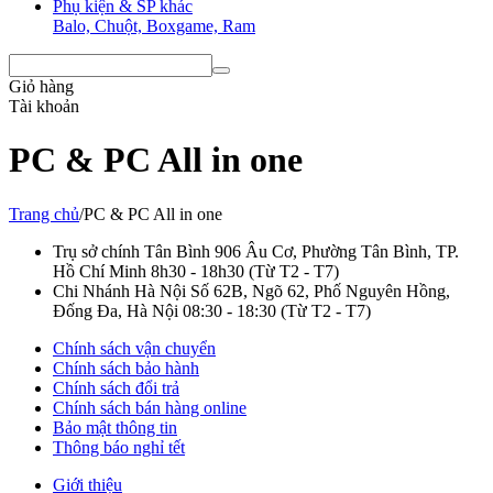
Phụ kiện & SP khác
Balo, Chuột, Boxgame, Ram
Giỏ hàng
Tài khoản
PC & PC All in one
Trang chủ
/
PC & PC All in one
Trụ sở chính Tân Bình
906 Âu Cơ, Phường Tân Bình, TP.
Hồ Chí Minh
8h30 - 18h30
(Từ T2 - T7)
Chi Nhánh Hà Nội
Số 62B, Ngõ 62, Phố Nguyên Hồng,
Đống Đa, Hà Nội
08:30 - 18:30
(Từ T2 - T7)
Chính sách vận chuyển
Chính sách bảo hành
Chính sách đổi trả
Chính sách bán hàng online
Bảo mật thông tin
Thông báo nghỉ tết
Giới thiệu