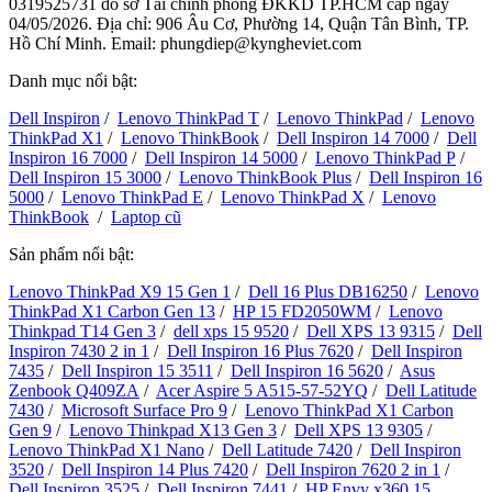
0319525731
do sở Tài chính phòng ĐKKD TP.HCM cấp ngày
04/05/2026. Địa chỉ: 906 Âu Cơ, Phường 14, Quận Tân Bình, TP.
Hồ Chí Minh. Email: phungdiep@kyngheviet.com
Danh mục nổi bật:
Dell Inspiron
/
Lenovo ThinkPad T
/
Lenovo ThinkPad
/
Lenovo
ThinkPad X1
/
Lenovo ThinkBook
/
Dell Inspiron 14 7000
/
Dell
Inspiron 16 7000
/
Dell Inspiron 14 5000
/
Lenovo ThinkPad P
/
Dell Inspiron 15 3000
/
Lenovo ThinkBook Plus
/
Dell Inspiron 16
5000
/
Lenovo ThinkPad E
/
Lenovo ThinkPad X
/
Lenovo
ThinkBook
/
Laptop cũ
Sản phẩm nổi bật:
Lenovo ThinkPad X9 15 Gen 1
/
Dell 16 Plus DB16250
/
Lenovo
ThinkPad X1 Carbon Gen 13
/
HP 15 FD2050WM
/
Lenovo
Thinkpad T14 Gen 3
/
dell xps 15 9520
/
Dell XPS 13 9315
/
Dell
Inspiron 7430 2 in 1
/
Dell Inspiron 16 Plus 7620
/
Dell Inspiron
7435
/
Dell Inspiron 15 3511
/
Dell Inspiron 16 5620
/
Asus
Zenbook Q409ZA
/
Acer Aspire 5 A515-57-52YQ
/
Dell Latitude
7430
/
Microsoft Surface Pro 9
/
Lenovo ThinkPad X1 Carbon
Gen 9
/
Lenovo Thinkpad X13 Gen 3
/
Dell XPS 13 9305
/
Lenovo ThinkPad X1 Nano
/
Dell Latitude 7420
/
Dell Inspiron
3520
/
Dell Inspiron 14 Plus 7420
/
Dell Inspiron 7620 2 in 1
/
Dell Inspiron 3525
/
Dell Inspiron 7441
/
HP Envy x360 15