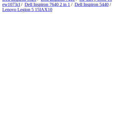
ew1073cl
/
Dell Inspiron 7640 2 in 1
/
Dell Inspiron 5440
/
Lenovo Legion 5 15IAX10