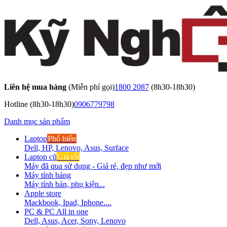
Liên hệ mua hàng
(Miễn phí gọi)
1800 2087
(8h30-18h30)
Hotline
(8h30-18h30)
0906779798
Danh mục sản phẩm
Laptop
Phổ biến
Dell, HP, Lenovo, Asus, Surface
Laptop cũ
Giá tốt
Máy đã qua sử dụng - Giá rẻ, đẹp như mới
Máy tính bảng
Máy tính bản, phụ kiện...
Apple store
Mackbook, Ipad, Iphone....
PC & PC All in one
Dell, Asus, Acer, Sony, Lenovo