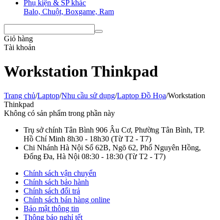
Phụ kiện & SP khác
Balo, Chuột, Boxgame, Ram
Giỏ hàng
Tài khoản
Workstation Thinkpad
Trang chủ
/
Laptop
/
Nhu cầu sử dụng
/
Laptop Đồ Họa
/
Workstation
Thinkpad
Không có sản phẩm trong phần này
Trụ sở chính Tân Bình
906 Âu Cơ, Phường Tân Bình, TP.
Hồ Chí Minh
8h30 - 18h30
(Từ T2 - T7)
Chi Nhánh Hà Nội
Số 62B, Ngõ 62, Phố Nguyên Hồng,
Đống Đa, Hà Nội
08:30 - 18:30
(Từ T2 - T7)
Chính sách vận chuyển
Chính sách bảo hành
Chính sách đổi trả
Chính sách bán hàng online
Bảo mật thông tin
Thông báo nghỉ tết