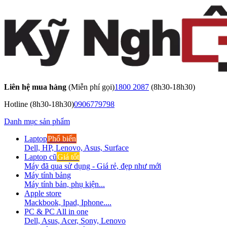
Liên hệ mua hàng
(Miễn phí gọi)
1800 2087
(8h30-18h30)
Hotline
(8h30-18h30)
0906779798
Danh mục sản phẩm
Laptop
Phổ biến
Dell, HP, Lenovo, Asus, Surface
Laptop cũ
Giá tốt
Máy đã qua sử dụng - Giá rẻ, đẹp như mới
Máy tính bảng
Máy tính bản, phụ kiện...
Apple store
Mackbook, Ipad, Iphone....
PC & PC All in one
Dell, Asus, Acer, Sony, Lenovo