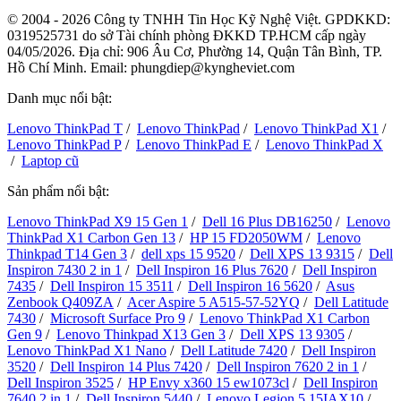
© 2004 - 2026 Công ty TNHH Tin Học Kỹ Nghệ Việt. GPDKKD:
0319525731
do sở Tài chính phòng ĐKKD TP.HCM cấp ngày
04/05/2026. Địa chỉ: 906 Âu Cơ, Phường 14, Quận Tân Bình, TP.
Hồ Chí Minh. Email: phungdiep@kyngheviet.com
Danh mục nổi bật:
Lenovo ThinkPad T
/
Lenovo ThinkPad
/
Lenovo ThinkPad X1
/
Lenovo ThinkPad P
/
Lenovo ThinkPad E
/
Lenovo ThinkPad X
/
Laptop cũ
Sản phẩm nổi bật:
Lenovo ThinkPad X9 15 Gen 1
/
Dell 16 Plus DB16250
/
Lenovo
ThinkPad X1 Carbon Gen 13
/
HP 15 FD2050WM
/
Lenovo
Thinkpad T14 Gen 3
/
dell xps 15 9520
/
Dell XPS 13 9315
/
Dell
Inspiron 7430 2 in 1
/
Dell Inspiron 16 Plus 7620
/
Dell Inspiron
7435
/
Dell Inspiron 15 3511
/
Dell Inspiron 16 5620
/
Asus
Zenbook Q409ZA
/
Acer Aspire 5 A515-57-52YQ
/
Dell Latitude
7430
/
Microsoft Surface Pro 9
/
Lenovo ThinkPad X1 Carbon
Gen 9
/
Lenovo Thinkpad X13 Gen 3
/
Dell XPS 13 9305
/
Lenovo ThinkPad X1 Nano
/
Dell Latitude 7420
/
Dell Inspiron
3520
/
Dell Inspiron 14 Plus 7420
/
Dell Inspiron 7620 2 in 1
/
Dell Inspiron 3525
/
HP Envy x360 15 ew1073cl
/
Dell Inspiron
7640 2 in 1
/
Dell Inspiron 5440
/
Lenovo Legion 5 15IAX10
/