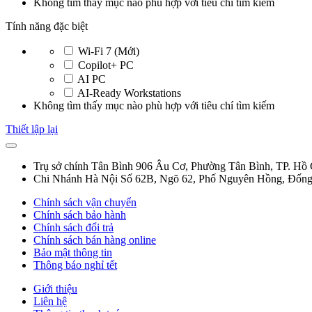
Không tìm thấy mục nào phù hợp với tiêu chí tìm kiếm
Tính năng đặc biệt
Wi-Fi 7 (Mới)
Copilot+ PC
AI PC
AI-Ready Workstations
Không tìm thấy mục nào phù hợp với tiêu chí tìm kiếm
Thiết lập lại
Trụ sở chính Tân Bình
906 Âu Cơ, Phường Tân Bình, TP. Hồ
Chi Nhánh Hà Nội
Số 62B, Ngõ 62, Phố Nguyên Hồng, Đống
Chính sách vận chuyển
Chính sách bảo hành
Chính sách đổi trả
Chính sách bán hàng online
Bảo mật thông tin
Thông báo nghỉ tết
Giới thiệu
Liên hệ