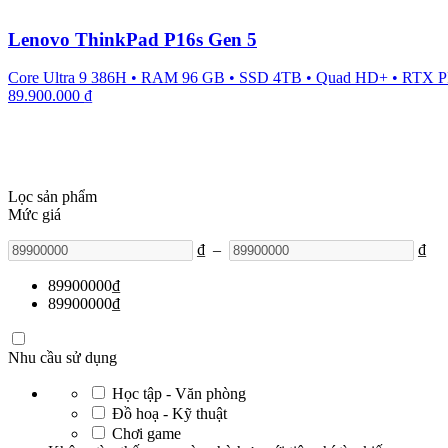
Lenovo ThinkPad P16s Gen 5
Core Ultra 9 386H
•
RAM 96 GB
•
SSD 4TB
•
Quad HD+
•
RTX P
89.900.000
₫
Lọc sản phẩm
Mức giá
₫
–
₫
89900000
₫
89900000
₫
Nhu cầu sử dụng
Học tập - Văn phòng
Đồ hoạ - Kỹ thuật
Chơi game