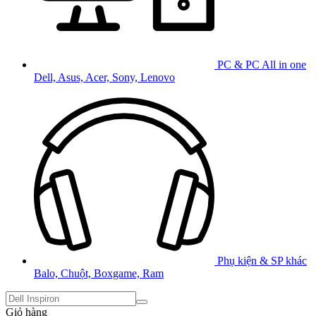
PC & PC All in one
Dell, Asus, Acer, Sony, Lenovo
Phụ kiện & SP khác
Balo, Chuột, Boxgame, Ram
Giỏ hàng