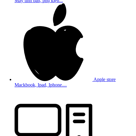
Máy tính bản, phụ kiện...
Apple store
Mackbook, Ipad, Iphone....