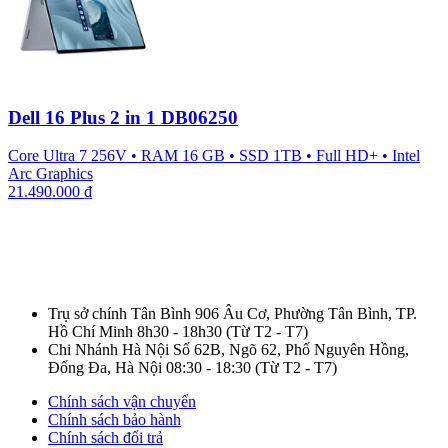
Dell 16 Plus 2 in 1 DB06250
Core Ultra 7 256V
•
RAM 16 GB
•
SSD 1TB
•
Full HD+
•
Intel
Arc Graphics
21.490.000
₫
Trụ sở chính Tân Bình
906 Âu Cơ, Phường Tân Bình, TP.
Hồ Chí Minh
8h30 - 18h30
(Từ T2 - T7)
Chi Nhánh Hà Nội
Số 62B, Ngõ 62, Phố Nguyên Hồng,
Đống Đa, Hà Nội
08:30 - 18:30
(Từ T2 - T7)
Chính sách vận chuyển
Chính sách bảo hành
Chính sách đổi trả