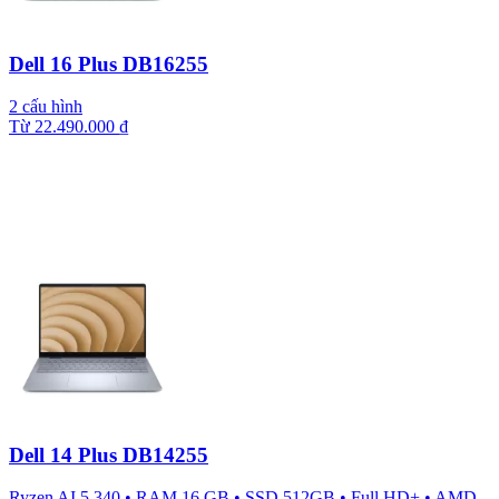
Dell 16 Plus DB16255
2 cấu hình
Từ
22.490.000
₫
Dell 14 Plus DB14255
Ryzen AI 5 340
•
RAM 16 GB
•
SSD 512GB
•
Full HD+
•
AMD