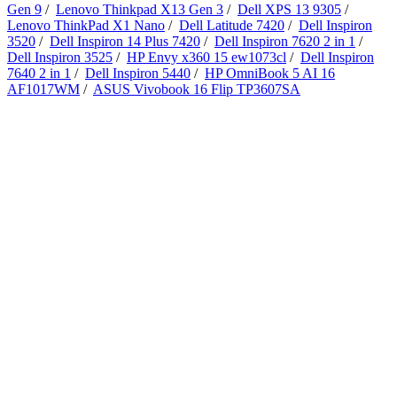
Gen 9
/
Lenovo Thinkpad X13 Gen 3
/
Dell XPS 13 9305
/
Lenovo ThinkPad X1 Nano
/
Dell Latitude 7420
/
Dell Inspiron
3520
/
Dell Inspiron 14 Plus 7420
/
Dell Inspiron 7620 2 in 1
/
Dell Inspiron 3525
/
HP Envy x360 15 ew1073cl
/
Dell Inspiron
7640 2 in 1
/
Dell Inspiron 5440
/
HP OmniBook 5 AI 16
AF1017WM
/
ASUS Vivobook 16 Flip TP3607SA