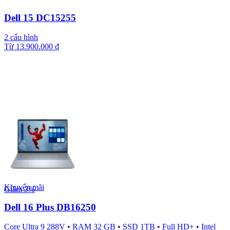
Dell 15 DC15255
2 cấu hình
Từ
13.900.000
₫
Khuyến mãi
Giảm
3%
Dell 16 Plus DB16250
Core Ultra 9 288V
•
RAM 32 GB
•
SSD 1TB
•
Full HD+
•
Intel