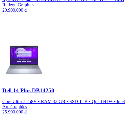
Radeon Graphics
20.900.000
₫
Dell 14 Plus DB14250
Core Ultra 7 258V
•
RAM 32 GB
•
SSD 1TB
•
Quad HD+
•
Intel
Arc Graphics
25.900.000
₫