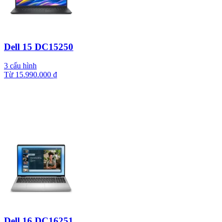
Dell 15 DC15250
3 cấu hình
Từ
15.990.000
₫
Dell 16 DC16251