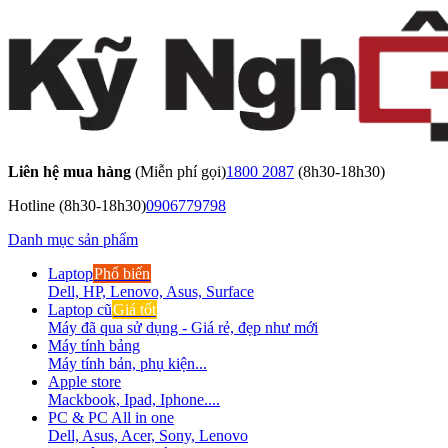
Liên hệ mua hàng
(Miễn phí gọi)
1800 2087
(8h30-18h30)
Hotline
(8h30-18h30)
0906779798
Danh mục sản phẩm
Laptop
Phổ biến
Dell, HP, Lenovo, Asus, Surface
Laptop cũ
Giá tốt
Máy đã qua sử dụng - Giá rẻ, đẹp như mới
Máy tính bảng
Máy tính bản, phụ kiện...
Apple store
Mackbook, Ipad, Iphone....
PC & PC All in one
Dell, Asus, Acer, Sony, Lenovo