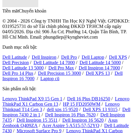
Tiền măt
Chuyển khoản
© 2004 - 2026 Công ty TNHH Tin Học Kỹ Nghệ Việt. GPDKKD:
0319525731
do sở Tài chính phòng ĐKKD TP.HCM cấp ngày
04/05/2026. Địa chỉ: 906 Âu Cơ, Phường 14, Quận Tân Bình, TP.
Hồ Chí Minh. Email: phungdiep@kyngheviet.com
Danh mục nổi bật:
Dell Latitude
/
Dell Inspiron
/
Dell Pro
/
Dell Laptop
/
Dell XPS
/
Dell Precision
/
Dell Latitude 14 7000
/
Dell Latitude 14 5000
/
Dell Latitude 13 5000
/
Dell Pro Max
/
Dell Inspiron 14 7000
/
Dell Pro 14 Plus
/
Dell Precision 15 3000
/
Dell XPS 13
/
Dell
Inspiron 16 7000
/
Laptop cũ
Sản phẩm nổi bật:
Lenovo ThinkPad X9 15 Gen 1
/
Dell 16 Plus DB16250
/
Lenovo
ThinkPad X1 Carbon Gen 13
/
HP 15 FD2050WM
/
Lenovo
Thinkpad T14 Gen 3
/
dell xps 15 9520
/
Dell XPS 13 9315
/
Dell
Inspiron 7430 2 in 1
/
Dell Inspiron 16 Plus 7620
/
Dell Inspiron
7435
/
Dell Inspiron 15 3511
/
Dell Inspiron 16 5620
/
Asus
Zenbook Q409ZA
/
Acer Aspire 5 A515-57-52YQ
/
Dell Latitude
7430
/
Microsoft Surface Pro 9
/
Lenovo ThinkPad X1 Carbon