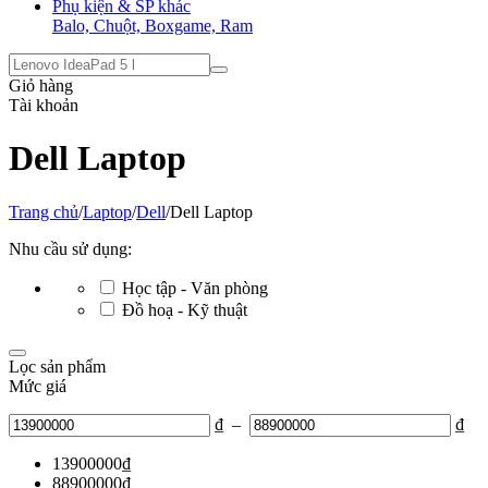
Phụ kiện & SP khác
Balo, Chuột, Boxgame, Ram
Giỏ hàng
Tài khoản
Dell Laptop
Trang chủ
/
Laptop
/
Dell
/
Dell Laptop
Nhu cầu sử dụng:
Học tập - Văn phòng
Đồ hoạ - Kỹ thuật
Lọc sản phẩm
Mức giá
₫
–
₫
13900000
₫
88900000
₫