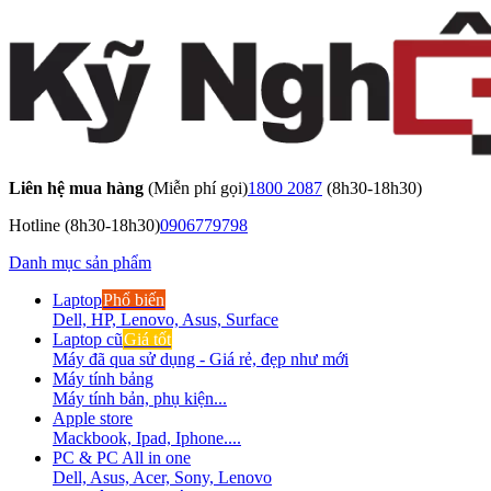
Liên hệ mua hàng
(Miễn phí gọi)
1800 2087
(8h30-18h30)
Hotline
(8h30-18h30)
0906779798
Danh mục sản phẩm
Laptop
Phổ biến
Dell, HP, Lenovo, Asus, Surface
Laptop cũ
Giá tốt
Máy đã qua sử dụng - Giá rẻ, đẹp như mới
Máy tính bảng
Máy tính bản, phụ kiện...
Apple store
Mackbook, Ipad, Iphone....
PC & PC All in one
Dell, Asus, Acer, Sony, Lenovo