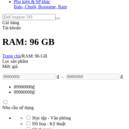
Phụ kiện & SP khác
Balo, Chuột, Boxgame, Ram
Giỏ hàng
Tài khoản
RAM: 96 GB
Trang chủ
/
RAM: 96 GB
Lọc sản phẩm
Mức giá
₫
–
₫
89900000
₫
89900000
₫
Nhu cầu sử dụng
Học tập - Văn phòng
Đồ hoạ - Kỹ thuật