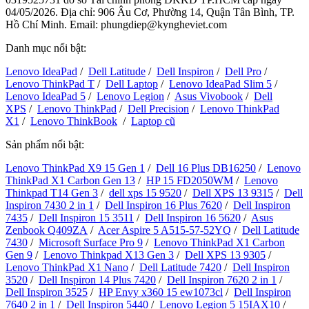
04/05/2026. Địa chỉ: 906 Âu Cơ, Phường 14, Quận Tân Bình, TP.
Hồ Chí Minh. Email: phungdiep@kyngheviet.com
Danh mục nổi bật:
Lenovo IdeaPad
/
Dell Latitude
/
Dell Inspiron
/
Dell Pro
/
Lenovo ThinkPad T
/
Dell Laptop
/
Lenovo IdeaPad Slim 5
/
Lenovo IdeaPad 5
/
Lenovo Legion
/
Asus Vivobook
/
Dell
XPS
/
Lenovo ThinkPad
/
Dell Precision
/
Lenovo ThinkPad
X1
/
Lenovo ThinkBook
/
Laptop cũ
Sản phẩm nổi bật:
Lenovo ThinkPad X9 15 Gen 1
/
Dell 16 Plus DB16250
/
Lenovo
ThinkPad X1 Carbon Gen 13
/
HP 15 FD2050WM
/
Lenovo
Thinkpad T14 Gen 3
/
dell xps 15 9520
/
Dell XPS 13 9315
/
Dell
Inspiron 7430 2 in 1
/
Dell Inspiron 16 Plus 7620
/
Dell Inspiron
7435
/
Dell Inspiron 15 3511
/
Dell Inspiron 16 5620
/
Asus
Zenbook Q409ZA
/
Acer Aspire 5 A515-57-52YQ
/
Dell Latitude
7430
/
Microsoft Surface Pro 9
/
Lenovo ThinkPad X1 Carbon
Gen 9
/
Lenovo Thinkpad X13 Gen 3
/
Dell XPS 13 9305
/
Lenovo ThinkPad X1 Nano
/
Dell Latitude 7420
/
Dell Inspiron
3520
/
Dell Inspiron 14 Plus 7420
/
Dell Inspiron 7620 2 in 1
/
Dell Inspiron 3525
/
HP Envy x360 15 ew1073cl
/
Dell Inspiron
7640 2 in 1
/
Dell Inspiron 5440
/
Lenovo Legion 5 15IAX10
/