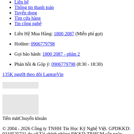
Liên hệ
Thông tin thanh toán
Tuyển dụng
Tìm cửa hàng
Tin công nghệ
Liên Hệ Mua Hàng:
1800 2087
(Miễn phí gọi)
Hotline:
0906779798
Gọi bảo hành:
1800 2087 - phím 2
Phản hồi & Góp ý:
0906779798
(8:30 - 18:30)
135K người theo dõi
LaptopVip
Tiền măt
Chuyển khoản
© 2004 - 2026 Công ty TNHH Tin Học Kỹ Nghệ Việt. GPDKKD:
0319525731
do sở Tài chính phòng ĐKKD TP.HCM cấp ngày