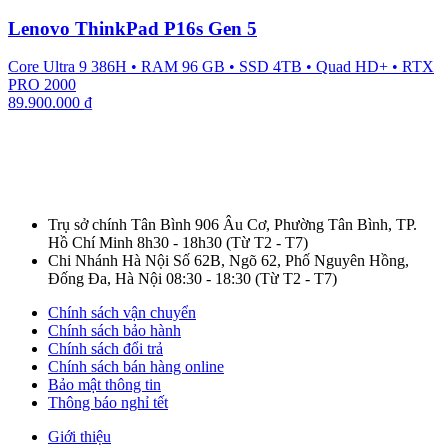
Lenovo ThinkPad P16s Gen 5
Core Ultra 9 386H
•
RAM 96 GB
•
SSD 4TB
•
Quad HD+
•
RTX
PRO 2000
89.900.000
₫
Trụ sở chính Tân Bình
906 Âu Cơ, Phường Tân Bình, TP.
Hồ Chí Minh
8h30 - 18h30
(Từ T2 - T7)
Chi Nhánh Hà Nội
Số 62B, Ngõ 62, Phố Nguyên Hồng,
Đống Đa, Hà Nội
08:30 - 18:30
(Từ T2 - T7)
Chính sách vận chuyển
Chính sách bảo hành
Chính sách đổi trả
Chính sách bán hàng online
Bảo mật thông tin
Thông báo nghỉ tết
Giới thiệu