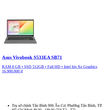
Asus Vivobook S533EA SB71
RAM 8 GB
•
SSD 512GB
•
Full HD
•
Intel Iris Xe Graphics
16.900.000
₫
Trụ sở chính Tân Bình
906 Âu Cơ, Phường Tân Bình, TP.
Hồ Chí Minh
8h30 - 18h30
(Từ T2 - T7)