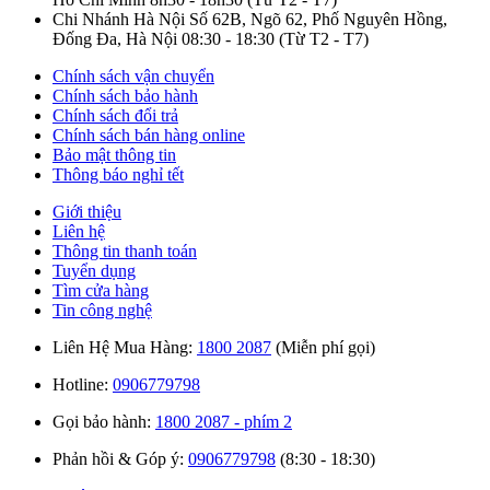
Chi Nhánh Hà Nội
Số 62B, Ngõ 62, Phố Nguyên Hồng,
Đống Đa, Hà Nội
08:30 - 18:30
(Từ T2 - T7)
Chính sách vận chuyển
Chính sách bảo hành
Chính sách đổi trả
Chính sách bán hàng online
Bảo mật thông tin
Thông báo nghỉ tết
Giới thiệu
Liên hệ
Thông tin thanh toán
Tuyển dụng
Tìm cửa hàng
Tin công nghệ
Liên Hệ Mua Hàng:
1800 2087
(Miễn phí gọi)
Hotline:
0906779798
Gọi bảo hành:
1800 2087 - phím 2
Phản hồi & Góp ý:
0906779798
(8:30 - 18:30)