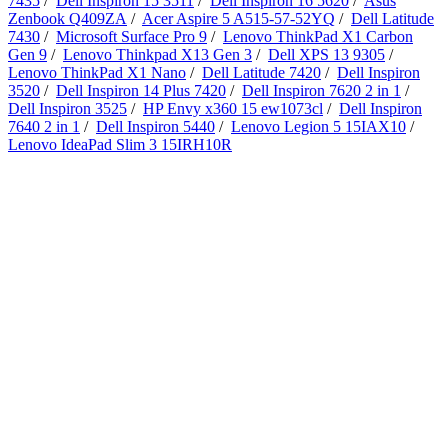
7435
/
Dell Inspiron 15 3511
/
Dell Inspiron 16 5620
/
Asus
Zenbook Q409ZA
/
Acer Aspire 5 A515-57-52YQ
/
Dell Latitude
7430
/
Microsoft Surface Pro 9
/
Lenovo ThinkPad X1 Carbon
Gen 9
/
Lenovo Thinkpad X13 Gen 3
/
Dell XPS 13 9305
/
Lenovo ThinkPad X1 Nano
/
Dell Latitude 7420
/
Dell Inspiron
3520
/
Dell Inspiron 14 Plus 7420
/
Dell Inspiron 7620 2 in 1
/
Dell Inspiron 3525
/
HP Envy x360 15 ew1073cl
/
Dell Inspiron
7640 2 in 1
/
Dell Inspiron 5440
/
Lenovo Legion 5 15IAX10
/
Lenovo IdeaPad Slim 3 15IRH10R