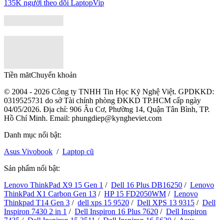
135K người theo dõi
LaptopVip
Tiền măt
Chuyển khoản
© 2004 - 2026 Công ty TNHH Tin Học Kỹ Nghệ Việt. GPDKKD:
0319525731
do sở Tài chính phòng ĐKKD TP.HCM cấp ngày
04/05/2026. Địa chỉ: 906 Âu Cơ, Phường 14, Quận Tân Bình, TP.
Hồ Chí Minh. Email: phungdiep@kyngheviet.com
Danh mục nổi bật:
Asus Vivobook
/
Laptop cũ
Sản phẩm nổi bật:
Lenovo ThinkPad X9 15 Gen 1
/
Dell 16 Plus DB16250
/
Lenovo
ThinkPad X1 Carbon Gen 13
/
HP 15 FD2050WM
/
Lenovo
Thinkpad T14 Gen 3
/
dell xps 15 9520
/
Dell XPS 13 9315
/
Dell
Inspiron 7430 2 in 1
/
Dell Inspiron 16 Plus 7620
/
Dell Inspiron