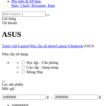
Phụ kiện & SP khác
Balo, Chuột, Boxgame, Ram
Giỏ hàng
Tài khoản
ASUS
Trang chủ
/
Laptop
/
Nhu cầu sử dụng
/
Laptop Ultrabook
/
ASUS
Nhu cầu sử dụng:
Học tập - Văn phòng
Cao cấp - Sang trọng
Mỏng Nhẹ
Lọc sản phẩm
Mức giá
₫
–
₫
16900000
₫