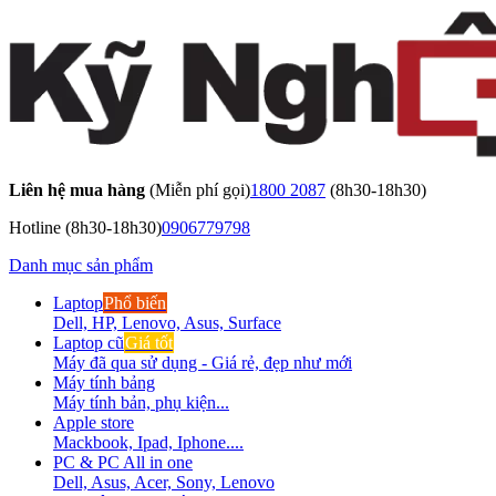
Liên hệ mua hàng
(Miễn phí gọi)
1800 2087
(8h30-18h30)
Hotline
(8h30-18h30)
0906779798
Danh mục sản phẩm
Laptop
Phổ biến
Dell, HP, Lenovo, Asus, Surface
Laptop cũ
Giá tốt
Máy đã qua sử dụng - Giá rẻ, đẹp như mới
Máy tính bảng
Máy tính bản, phụ kiện...
Apple store
Mackbook, Ipad, Iphone....
PC & PC All in one
Dell, Asus, Acer, Sony, Lenovo