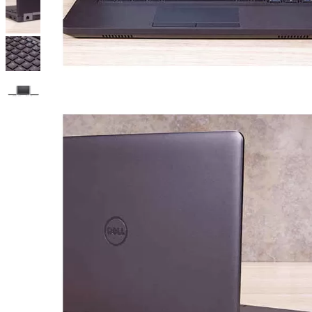
SKU:
DLE5470VL
13.990.000
₫
Vui lòng liên hệ
Xem các sản phẩm tương tự
Xem chi tiết cấu hình
Quà tặng
Chuột quang không dây
Ba lô/Túi xách khi mua laptop.