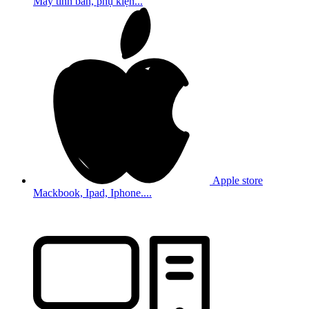
Máy tính bản, phụ kiện...
Apple store
Mackbook, Ipad, Iphone....