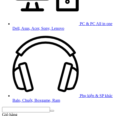
PC & PC All in one
Dell, Asus, Acer, Sony, Lenovo
Phụ kiện & SP khác
Balo, Chuột, Boxgame, Ram
Giỏ hàng