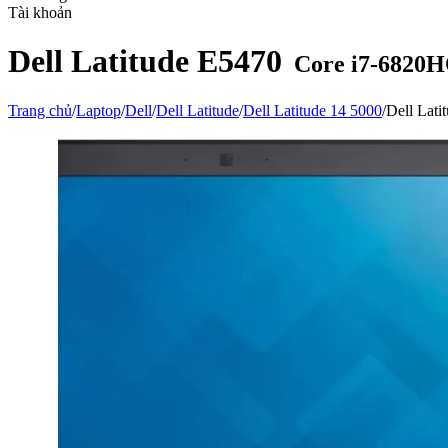
Tài khoản
Dell Latitude E5470
Core i7-6820
Trang chủ
/
Laptop
/
Dell
/
Dell Latitude
/
Dell Latitude 14 5000
/
Dell Lat