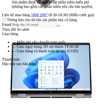
Sản phẩm được hỗ trợ cài đặt phần mềm miễn phí
(không bao gồm các phần mềm yêu cầu bản quyền).
Liên hệ mua hàng
1800 2087
(8:30-18:30) (Miễn cước gọi)
Thông báo cho tôi khi sản phẩm này có hàng
Email
Theo dõi
So sánh
Giao hàng
— Miễn phí vận chuyển toàn quốc
— Giao ngay trong 2H nội thành TP.HCM
— Giao hàng và thanh toán tại nhà (COD)
Thanh toán
Hậu mãi sau bán hàng