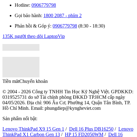
Hotline:
0906779798
Gọi bảo hành:
1800 2087 - phím 2
Phản hồi & Góp ý:
0906779798
(8:30 - 18:30)
135K người theo dõi
LaptopVip
Tiền măt
Chuyển khoản
© 2004 - 2026 Công ty TNHH Tin Học Kỹ Nghệ Việt. GPDKKD:
0319525731
do sở Tài chính phòng ĐKKD TP.HCM cấp ngày
04/05/2026. Địa chỉ: 906 Âu Cơ, Phường 14, Quận Tân Bình, TP.
Hồ Chí Minh. Email: phungdiep@kyngheviet.com
Sản phẩm nổi bật:
Lenovo ThinkPad X9 15 Gen 1
/
Dell 16 Plus DB16250
/
Lenovo
ThinkPad X1 Carbon Gen 13
/
HP 15 FD2050WM
/
Dell 16