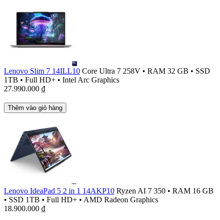
Lenovo Slim 7 14ILL10
Core Ultra 7 258V
•
RAM 32 GB
•
SSD
1TB
•
Full HD+
•
Intel Arc Graphics
27.990.000
₫
Thêm vào giỏ hàng
Lenovo IdeaPad 5 2 in 1 14AKP10
Ryzen AI 7 350
•
RAM 16 GB
•
SSD 1TB
•
Full HD+
•
AMD Radeon Graphics
18.900.000
₫