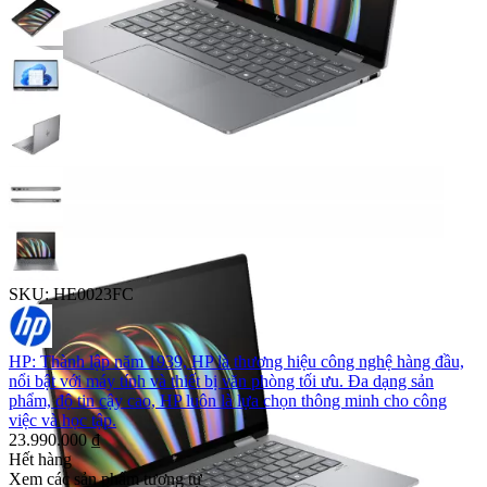
SKU:
HE0023FC
HP
: Thành lập năm 1939, HP là thương hiệu công nghệ hàng đầu,
nổi bật với máy tính và thiết bị văn phòng tối ưu. Đa dạng sản
phẩm, độ tin cậy cao, HP luôn là lựa chọn thông minh cho công
việc và học tập.
23.990.000
₫
Hết hàng
Xem các sản phẩm tương tự