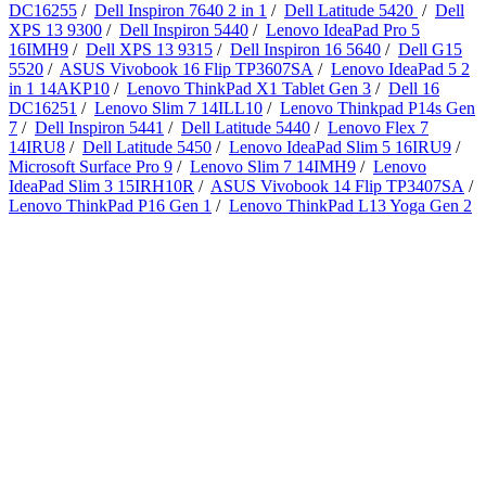
DC16255
/
Dell Inspiron 7640 2 in 1
/
Dell Latitude 5420
/
Dell
XPS 13 9300
/
Dell Inspiron 5440
/
Lenovo IdeaPad Pro 5
16IMH9
/
Dell XPS 13 9315
/
Dell Inspiron 16 5640
/
Dell G15
5520
/
ASUS Vivobook 16 Flip TP3607SA
/
Lenovo IdeaPad 5 2
in 1 14AKP10
/
Lenovo ThinkPad X1 Tablet Gen 3
/
Dell 16
DC16251
/
Lenovo Slim 7 14ILL10
/
Lenovo Thinkpad P14s Gen
7
/
Dell Inspiron 5441
/
Dell Latitude 5440
/
Lenovo Flex 7
14IRU8
/
Dell Latitude 5450
/
Lenovo IdeaPad Slim 5 16IRU9
/
Microsoft Surface Pro 9
/
Lenovo Slim 7 14IMH9
/
Lenovo
IdeaPad Slim 3 15IRH10R
/
ASUS Vivobook 14 Flip TP3407SA
/
Lenovo ThinkPad P16 Gen 1
/
Lenovo ThinkPad L13 Yoga Gen 2