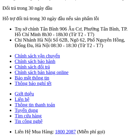
Đổi trả trong 30 ngày đầu
Hỗ trợ đổi trả trong 30 ngày đầu nếu sản phẩm lỗi
Trụ sở chính Tân Bình
906 Âu Cơ, Phường Tân Bình, TP.
Hồ Chí Minh
8h30 - 18h30
(Từ T2 - T7)
Chi Nhánh Hà Nội
Số 62B, Ngõ 62, Phố Nguyên Hồng,
Đống Đa, Hà Nội
08:30 - 18:30
(Từ T2 - T7)
Chính sách vận chuyển
Chính sách bảo hành
Chính sách đổi trả
Chính sách bán hàng online
Bảo mật thông tin
Thông báo nghỉ tết
Giới thiệu
Liên hệ
Thông tin thanh toán
Tuyển dụng
Tìm cửa hàng
Tin công nghệ
Liên Hệ Mua Hàng:
1800 2087
(Miễn phí gọi)