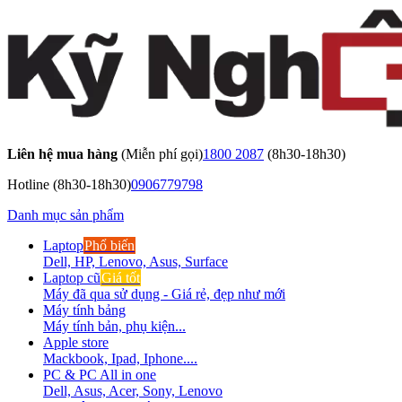
Liên hệ mua hàng
(Miễn phí gọi)
1800 2087
(8h30-18h30)
Hotline
(8h30-18h30)
0906779798
Danh mục sản phẩm
Laptop
Phổ biến
Dell, HP, Lenovo, Asus, Surface
Laptop cũ
Giá tốt
Máy đã qua sử dụng - Giá rẻ, đẹp như mới
Máy tính bảng
Máy tính bản, phụ kiện...
Apple store
Mackbook, Ipad, Iphone....
PC & PC All in one
Dell, Asus, Acer, Sony, Lenovo