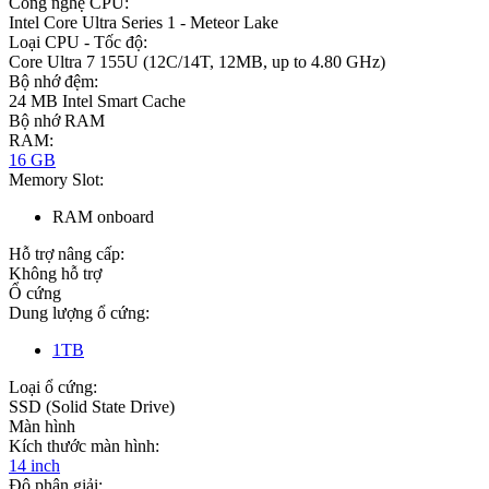
Công nghệ CPU:
Intel Core Ultra Series 1 - Meteor Lake
Loại CPU - Tốc độ:
Core Ultra 7 155U (12C/14T, 12MB, up to 4.80 GHz)
Bộ nhớ đệm:
24 MB Intel Smart Cache
Bộ nhớ RAM
RAM:
16 GB
Memory Slot:
RAM onboard
Hỗ trợ nâng cấp:
Không hỗ trợ
Ổ cứng
Dung lượng ổ cứng:
1TB
Loại ổ cứng:
SSD (Solid State Drive)
Màn hình
Kích thước màn hình:
14 inch
Độ phân giải: