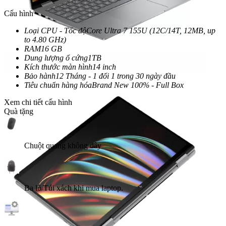
Cấu hình
Loại CPU - Tốc độ
Core Ultra 7 155U (12C/14T, 12MB, up
to 4.80 GHz)
RAM
16 GB
Dung lượng ổ cứng
1TB
Kích thước màn hình
14 inch
Bảo hành
12 Tháng - 1 đổi 1 trong 30 ngày đầu
Tiêu chuẩn hàng hóa
Brand New 100% - Full Box
Xem chi tiết cấu hình
Quà tặng
Chuột quang không dây
Ba lô/Túi xách khi mua laptop.