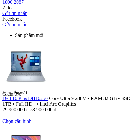
1800 2087
Zalo
Gửi tin nhắn
Facebook
Gửi tin nhắn
Sản phẩm mới
Khuyến mãi
Giảm
3%
Dell 16 Plus DB16250
Core Ultra 9 288V
•
RAM 32 GB
•
SSD
1TB
•
Full HD+
•
Intel Arc Graphics
29.900.000
₫
28.900.000
₫
Chọn cấu hình