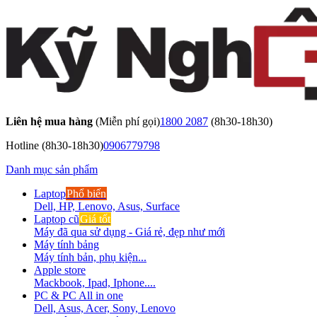
Liên hệ mua hàng
(Miễn phí gọi)
1800 2087
(8h30-18h30)
Hotline
(8h30-18h30)
0906779798
Danh mục sản phẩm
Laptop
Phổ biến
Dell, HP, Lenovo, Asus, Surface
Laptop cũ
Giá tốt
Máy đã qua sử dụng - Giá rẻ, đẹp như mới
Máy tính bảng
Máy tính bản, phụ kiện...
Apple store
Mackbook, Ipad, Iphone....
PC & PC All in one
Dell, Asus, Acer, Sony, Lenovo