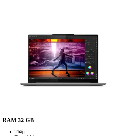
Điểm nổi bật
CPU
Core Ultra 7 155H
Ngân sách
Thấp
Trung bình
Cao
Rất cao
Tại sao CPU lại quan trọng?
RAM
RAM 32 GB
Thấp