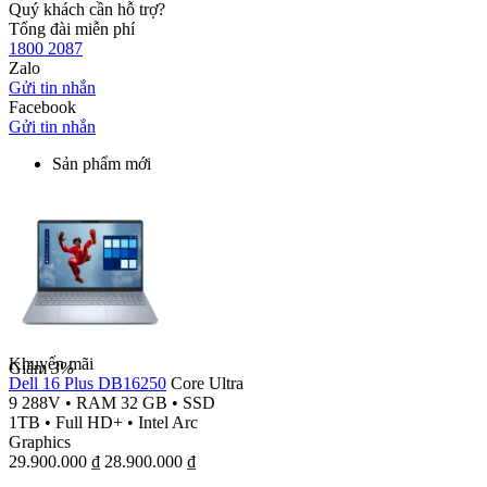
Quý khách cần hỗ trợ?
Tổng đài miễn phí
1800 2087
Zalo
Gửi tin nhắn
Facebook
Gửi tin nhắn
Sản phẩm mới
Khuyến mãi
Giảm
3%
Dell 16 Plus DB16250
Core Ultra
9 288V
•
RAM 32 GB
•
SSD
1TB
•
Full HD+
•
Intel Arc
Graphics
29.900.000
₫
28.900.000
₫