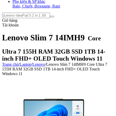
Phụ kiện & SP khác
Balo, Chuột, Boxgame, Ram
Giỏ hàng
Tài khoản
Lenovo Slim 7 14IMH9
Core
Ultra 7 155H RAM 32GB SSD 1TB 14-
inch FHD+ OLED Touch Windows 11
Trang chủ
/
Laptop
/
Lenovo
/
Lenovo Slim 7 14IMH9 Core Ultra 7
155H RAM 32GB SSD 1TB 14-inch FHD+ OLED Touch
Windows 11