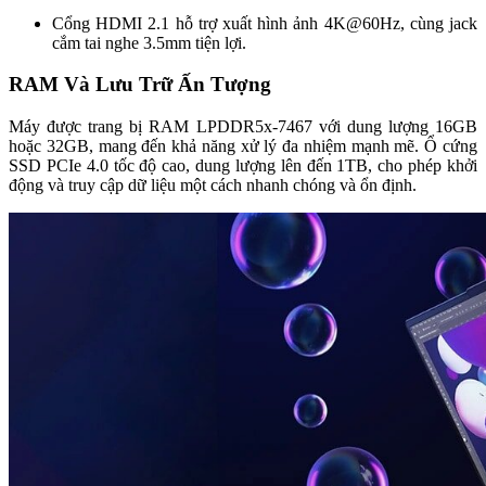
Cổng HDMI 2.1 hỗ trợ xuất hình ảnh 4K@60Hz, cùng jack
cắm tai nghe 3.5mm tiện lợi.
RAM Và Lưu Trữ Ấn Tượng
Máy được trang bị RAM LPDDR5x-7467 với dung lượng 16GB
hoặc 32GB, mang đến khả năng xử lý đa nhiệm mạnh mẽ. Ổ cứng
SSD PCIe 4.0 tốc độ cao, dung lượng lên đến 1TB, cho phép khởi
động và truy cập dữ liệu một cách nhanh chóng và ổn định.