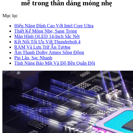
mẽ trong thân dáng mỏng nhẹ
Mục lục
Hiệu Năng Đỉnh Cao Với Intel Core Ultra
Thiết Kế Mỏng Nhẹ, Sang Trọng
Màn Hình OLED 14-Inch Sắc Nét
Kết Nối Tối Ưu Với Thunderbolt 4
RAM Và Lưu Trữ Ấn Tượng
Âm Thanh Dolby Atmos Sống Động
Pin Lâu, Sạc Nhanh
Tính Năng Bảo Mật Và Độ Bền Quân Đội