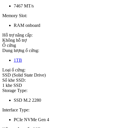
7467 MT/s
Memory Slot:
RAM onboard
Hỗ trợ nâng cấp:
Không hỗ trợ
Ổ cứng
Dung lượng ổ cứng:
1TB
Loại ổ cứng:
SSD (Solid State Drive)
Số khe SSD:
1 khe SSD
Storage Type:
SSD M.2 2280
Interface Type:
PCIe NVMe Gen 4