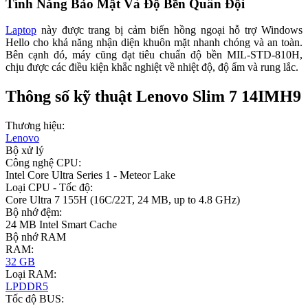
Tính Năng Bảo Mật Và Độ Bền Quân Đội
Laptop
này được trang bị cảm biến hồng ngoại hỗ trợ Windows
Hello cho khả năng nhận diện khuôn mặt nhanh chóng và an toàn.
Bên cạnh đó, máy cũng đạt tiêu chuẩn độ bền MIL-STD-810H,
chịu được các điều kiện khắc nghiệt về nhiệt độ, độ ẩm và rung lắc.
Thông số kỹ thuật Lenovo Slim 7 14IMH9
Thương hiệu:
Lenovo
Bộ xử lý
Công nghệ CPU:
Intel Core Ultra Series 1 - Meteor Lake
Loại CPU - Tốc độ:
Core Ultra 7 155H (16C/22T, 24 MB, up to 4.8 GHz)
Bộ nhớ đệm:
24 MB Intel Smart Cache
Bộ nhớ RAM
RAM:
32 GB
Loại RAM:
LPDDR5
Tốc độ BUS: