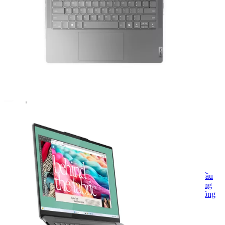
SKU:
LIS714MH
Lenovo
: Thành lập năm 1984, Lenovo khẳng định vị thế toàn cầu
với laptop ThinkPad, IdeaPad, Legion. Thiết kế tinh tế, hiệu năng
vượt trội, giá trị xứng đáng – Lenovo luôn dẫn đầu xu hướng công
nghệ hiện đại.
20.890.000
₫
Hết hàng