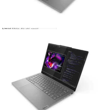
Sản phẩm được hỗ trợ cài đặt phần mềm miễn phí
(không bao gồm các phần mềm yêu cầu bản quyền).
Liên hệ mua hàng
1800 2087
(8:30-18:30) (Miễn cước gọi)
Thông báo cho tôi khi sản phẩm này có hàng
Email
Theo dõi
So sánh
Giao hàng
— Miễn phí vận chuyển toàn quốc
— Giao ngay trong 2H nội thành TP.HCM
— Giao hàng và thanh toán tại nhà (COD)
Thanh toán
Hậu mãi sau bán hàng