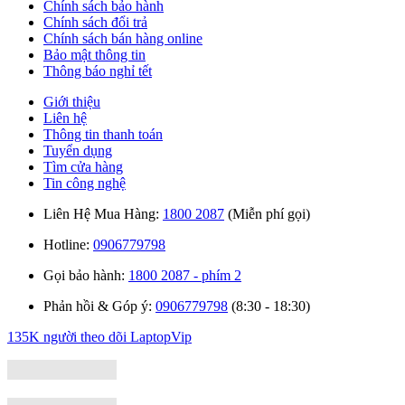
Chính sách bảo hành
Chính sách đổi trả
Chính sách bán hàng online
Bảo mật thông tin
Thông báo nghỉ tết
Giới thiệu
Liên hệ
Thông tin thanh toán
Tuyển dụng
Tìm cửa hàng
Tin công nghệ
Liên Hệ Mua Hàng:
1800 2087
(Miễn phí gọi)
Hotline:
0906779798
Gọi bảo hành:
1800 2087 - phím 2
Phản hồi & Góp ý:
0906779798
(8:30 - 18:30)
135K người theo dõi
LaptopVip