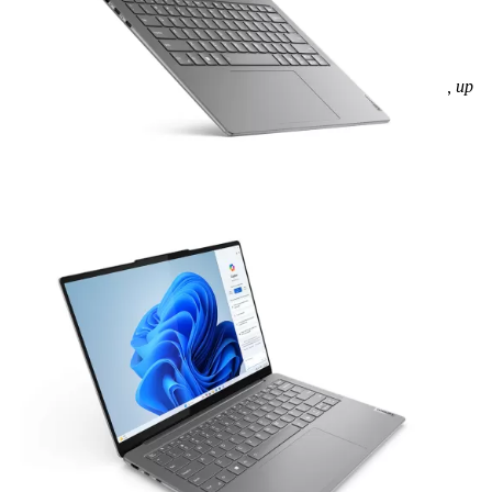
Xem các sản phẩm tương tự
Cấu hình
Loại CPU - Tốc độ
Core Ultra 7 155H (16C/22T, 24 MB, up
to 4.8 GHz)
RAM
32 GB
Dung lượng ổ cứng
1TB
Kích thước màn hình
14 inch
Bảo hành
12 Tháng - 1 đổi 1 trong 30 ngày đầu
Tiêu chuẩn hàng hóa
Open Box
Xem chi tiết cấu hình
Quà tặng
Chuột quang không dây
Ba lô/Túi xách khi mua laptop.