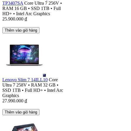
TP3407SA
Core Ultra 7 256V
•
RAM 16 GB
•
SSD 1TB
•
Full
HD+
•
Intel Arc Graphics
25.900.000
₫
Thêm vào giỏ hàng
Lenovo Slim 7 14ILL10
Core
Ultra 7 258V
•
RAM 32 GB
•
SSD 1TB
•
Full HD+
•
Intel Arc
Graphics
27.990.000
₫
Thêm vào giỏ hàng