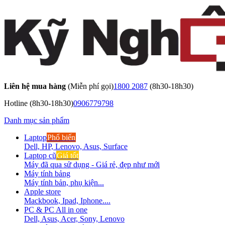
Liên hệ mua hàng
(Miễn phí gọi)
1800 2087
(8h30-18h30)
Hotline
(8h30-18h30)
0906779798
Danh mục sản phẩm
Laptop
Phổ biến
Dell, HP, Lenovo, Asus, Surface
Laptop cũ
Giá tốt
Máy đã qua sử dụng - Giá rẻ, đẹp như mới
Máy tính bảng
Máy tính bản, phụ kiện...
Apple store
Mackbook, Ipad, Iphone....
PC & PC All in one
Dell, Asus, Acer, Sony, Lenovo