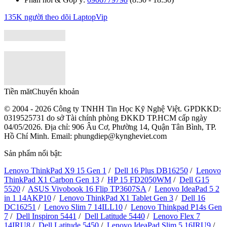
135K người theo dõi
LaptopVip
Tiền măt
Chuyển khoản
© 2004 - 2026 Công ty TNHH Tin Học Kỹ Nghệ Việt. GPDKKD:
0319525731
do sở Tài chính phòng ĐKKD TP.HCM cấp ngày
04/05/2026. Địa chỉ: 906 Âu Cơ, Phường 14, Quận Tân Bình, TP.
Hồ Chí Minh. Email: phungdiep@kyngheviet.com
Sản phẩm nổi bật:
Lenovo ThinkPad X9 15 Gen 1
/
Dell 16 Plus DB16250
/
Lenovo
ThinkPad X1 Carbon Gen 13
/
HP 15 FD2050WM
/
Dell G15
5520
/
ASUS Vivobook 16 Flip TP3607SA
/
Lenovo IdeaPad 5 2
in 1 14AKP10
/
Lenovo ThinkPad X1 Tablet Gen 3
/
Dell 16
DC16251
/
Lenovo Slim 7 14ILL10
/
Lenovo Thinkpad P14s Gen
7
/
Dell Inspiron 5441
/
Dell Latitude 5440
/
Lenovo Flex 7
14IRU8
/
Dell Latitude 5450
/
Lenovo IdeaPad Slim 5 16IRU9
/