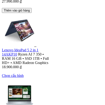
27.990.000
₫
Thêm vào giỏ hàng
Lenovo IdeaPad 5 2 in 1
14AKP10
Ryzen AI 7 350
•
RAM 16 GB
•
SSD 1TB
•
Full
HD+
•
AMD Radeon Graphics
18.900.000
₫
Chọn cấu hình