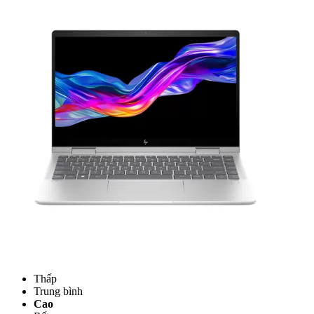
Điểm nổi bật
CPU
Core Ultra 7 155U
Ngân sách
Thấp
Trung bình
Cao
Rất cao
Tại sao CPU lại quan trọng?
RAM
RAM 16 GB
Thấp
Trung bình
Cao