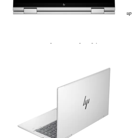
Cấu hình
Loại CPU - Tốc độ
Core Ultra 7 155U (12C/14T, 12MB, up
to 4.80 GHz)
RAM
16 GB
Dung lượng ổ cứng
1TB
Kích thước màn hình
14 inch
Bảo hành
12 Tháng - 1 đổi 1 trong 30 ngày đầu
Tiêu chuẩn hàng hóa
Brand New 100% - Full Box
Xem chi tiết cấu hình
Quà tặng
Chuột quang không dây
Ba lô/Túi xách khi mua laptop.
Sản phẩm được hỗ trợ cài đặt phần mềm miễn phí