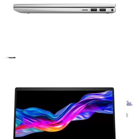
SKU:
HE1097FC
HP
: Thành lập năm 1939, HP là thương hiệu công nghệ hàng đầu,
nổi bật với máy tính và thiết bị văn phòng tối ưu. Đa dạng sản
phẩm, độ tin cậy cao, HP luôn là lựa chọn thông minh cho công
việc và học tập.
32.900.000
₫
Xem các sản phẩm tương tự