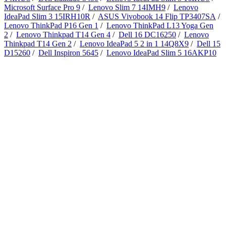
Microsoft Surface Pro 9
/
Lenovo Slim 7 14IMH9
/
Lenovo
IdeaPad Slim 3 15IRH10R
/
ASUS Vivobook 14 Flip TP3407SA
/
Lenovo ThinkPad P16 Gen 1
/
Lenovo ThinkPad L13 Yoga Gen
2
/
Lenovo Thinkpad T14 Gen 4
/
Dell 16 DC16250
/
Lenovo
Thinkpad T14 Gen 2
/
Lenovo IdeaPad 5 2 in 1 14Q8X9
/
Dell 15
D15260
/
Dell Inspiron 5645
/
Lenovo IdeaPad Slim 5 16AKP10