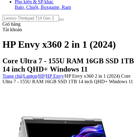
Phụ kiện & SP khác
Balo, Chuột, Boxgame, Ram
Giỏ hàng
Tài khoản
HP Envy x360 2 in 1 (2024)
Core Ultra 7 - 155U RAM 16GB SSD 1TB
14 inch QHD+ Windows 11
Trang chủ
/
Laptop
/
HP
/
HP Envy
/
HP Envy x360 2 in 1 (2024) Core
Ultra 7 - 155U RAM 16GB SSD 1TB 14 inch QHD+ Windows 11