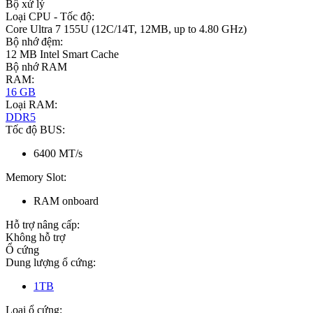
Bộ xử lý
Loại CPU - Tốc độ:
Core Ultra 7 155U (12C/14T, 12MB, up to 4.80 GHz)
Bộ nhớ đệm:
12 MB Intel Smart Cache
Bộ nhớ RAM
RAM:
16 GB
Loại RAM:
DDR5
Tốc độ BUS:
6400 MT/s
Memory Slot:
RAM onboard
Hỗ trợ nâng cấp:
Không hỗ trợ
Ổ cứng
Dung lượng ổ cứng:
1TB
Loại ổ cứng: