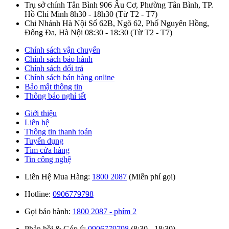
Trụ sở chính Tân Bình
906 Âu Cơ, Phường Tân Bình, TP.
Hồ Chí Minh
8h30 - 18h30
(Từ T2 - T7)
Chi Nhánh Hà Nội
Số 62B, Ngõ 62, Phố Nguyên Hồng,
Đống Đa, Hà Nội
08:30 - 18:30
(Từ T2 - T7)
Chính sách vận chuyển
Chính sách bảo hành
Chính sách đổi trả
Chính sách bán hàng online
Bảo mật thông tin
Thông báo nghỉ tết
Giới thiệu
Liên hệ
Thông tin thanh toán
Tuyển dụng
Tìm cửa hàng
Tin công nghệ
Liên Hệ Mua Hàng:
1800 2087
(Miễn phí gọi)
Hotline:
0906779798
Gọi bảo hành:
1800 2087 - phím 2
Phản hồi & Góp ý:
0906779798
(8:30 - 18:30)