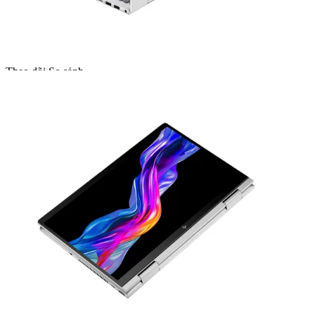
(không bao gồm các phần mềm yêu cầu bản quyền).
Liên hệ mua hàng
1800 2087
(8:30-18:30) (Miễn cước gọi)
Thông báo cho tôi khi sản phẩm này có hàng
Email
Theo dõi
So sánh
Giao hàng
— Miễn phí vận chuyển toàn quốc
— Giao ngay trong 2H nội thành TP.HCM
— Giao hàng và thanh toán tại nhà (COD)
Thanh toán
Hậu mãi sau bán hàng