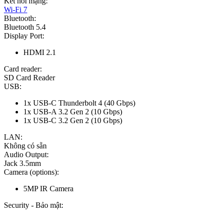
Kết nối mạng:
Wi-Fi 7
Bluetooth:
Bluetooth 5.4
Display Port:
HDMI 2.1
Card reader:
SD Card Reader
USB:
1x USB-C Thunderbolt 4 (40 Gbps)
1x USB-A 3.2 Gen 2 (10 Gbps)
1x USB-C 3.2 Gen 2 (10 Gbps)
LAN:
Không có sẵn
Audio Output:
Jack 3.5mm
Camera (options):
5MP IR Camera
Security - Bảo mật: