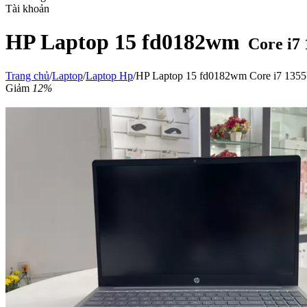
Tài khoản
HP Laptop 15 fd0182wm
Core i7
Trang chủ
/
Laptop
/
Laptop Hp
/
HP Laptop 15 fd0182wm Core i7 13
Giảm
12%