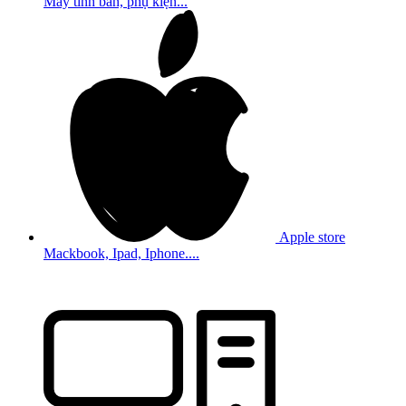
Máy tính bản, phụ kiện...
Apple store
Mackbook, Ipad, Iphone....