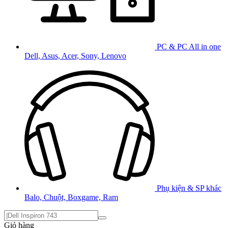
PC & PC All in one
Dell, Asus, Acer, Sony, Lenovo
Phụ kiện & SP khác
Balo, Chuột, Boxgame, Ram
Giỏ hàng