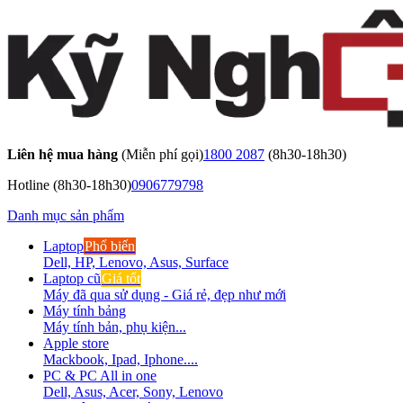
Liên hệ mua hàng
(Miễn phí gọi)
1800 2087
(8h30-18h30)
Hotline
(8h30-18h30)
0906779798
Danh mục sản phẩm
Laptop
Phổ biến
Dell, HP, Lenovo, Asus, Surface
Laptop cũ
Giá tốt
Máy đã qua sử dụng - Giá rẻ, đẹp như mới
Máy tính bảng
Máy tính bản, phụ kiện...
Apple store
Mackbook, Ipad, Iphone....
PC & PC All in one
Dell, Asus, Acer, Sony, Lenovo