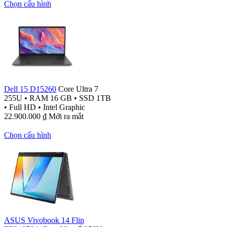
Chọn cấu hình
Dell 15 D15260
Core Ultra 7
255U
•
RAM 16 GB
•
SSD 1TB
•
Full HD
•
Intel Graphic
22.900.000
₫
Mới ra mắt
Chọn cấu hình
ASUS Vivobook 14 Flip