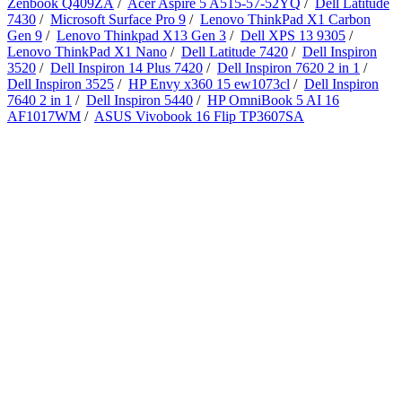
Zenbook Q409ZA
/
Acer Aspire 5 A515-57-52YQ
/
Dell Latitude
7430
/
Microsoft Surface Pro 9
/
Lenovo ThinkPad X1 Carbon
Gen 9
/
Lenovo Thinkpad X13 Gen 3
/
Dell XPS 13 9305
/
Lenovo ThinkPad X1 Nano
/
Dell Latitude 7420
/
Dell Inspiron
3520
/
Dell Inspiron 14 Plus 7420
/
Dell Inspiron 7620 2 in 1
/
Dell Inspiron 3525
/
HP Envy x360 15 ew1073cl
/
Dell Inspiron
7640 2 in 1
/
Dell Inspiron 5440
/
HP OmniBook 5 AI 16
AF1017WM
/
ASUS Vivobook 16 Flip TP3607SA