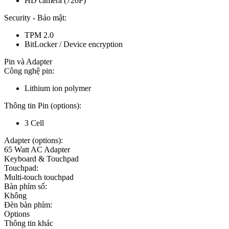
HD camera (720P)
Security - Bảo mật:
TPM 2.0
BitLocker / Device encryption
Pin và Adapter
Công nghệ pin:
Lithium ion polymer
Thông tin Pin (options):
3 Cell
Adapter (options):
65 Watt AC Adapter
Keyboard & Touchpad
Touchpad:
Multi-touch touchpad
Bàn phím số:
Không
Đèn bàn phím:
Options
Thông tin khác