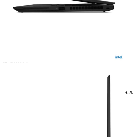
SKU:
LTX13G2PZ
12.490.000
₫
Vui lòng liên hệ
Xem các sản phẩm tương tự
Cấu hình
Loại CPU - Tốc độ
Core i5 1135G7 (8 MB, 4C/8T, up to 4.20
GHz Turbo)
Dung lượng ổ cứng
256GB
Kích thước màn hình
13 inch
Bảo hành
12 Tháng - 1 đổi 1 trong 30 ngày đầu
Tiêu chuẩn hàng hóa
Brand New 100% - Full Box
Xem chi tiết cấu hình
Quà tặng