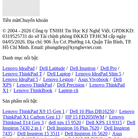
Tiền măt
Chuyển khoản
© 2004 - 2026 Công ty TNHH Tin Học Kỹ Nghệ Việt. GPDKKD:
0319525731
do sở Tài chính phòng ĐKKD TP.HCM cấp ngày
04/05/2026. Địa chỉ: 906 Âu Cơ, Phường 14, Quận Tân Bình, TP.
Hồ Chí Minh. Email: phungdiep@kyngheviet.com
Danh mục nổi bật:
Lenovo IdeaPad
/
Dell Latitude
/
Dell Inspiron
/
Dell Pro
/
Lenovo ThinkPad T
/
Dell Laptop
/
Lenovo IdeaPad Slim 5
/
Lenovo IdeaPad 5
/
Lenovo Legion
/
Asus Vivobook
/
Dell
XPS
/
Lenovo ThinkPad
/
Dell Precision
/
Lenovo ThinkPad
X1
/
Lenovo ThinkBook
/
Laptop cũ
Sản phẩm nổi bật:
Lenovo ThinkPad X9 15 Gen 1
/
Dell 16 Plus DB16250
/
Lenovo
ThinkPad X1 Carbon Gen 13
/
HP 15 FD2050WM
/
Lenovo
Thinkpad T14 Gen 3
/
dell xps 15 9520
/
Dell XPS 13 9315
/
Dell
Inspiron 7430 2 in 1
/
Dell Inspiron 16 Plus 7620
/
Dell Inspiron
7435
/
Dell Inspiron 15 3511
/
Dell Inspiron 16 5620
/
Asus