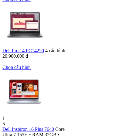
Dell Pro 14 PC14250
4 cấu hình
20.900.000
₫
Chọn cấu hình
1
5
Dell Inspiron 16 Plus 7640
Core
Ultra 7 155H
•
RAM 32GB
•