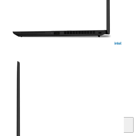
Chuột quang không dây
Ba lô/Túi xách khi mua laptop.
Sản phẩm được hỗ trợ cài đặt phần mềm miễn phí
(không bao gồm các phần mềm yêu cầu bản quyền).
Liên hệ mua hàng
1800 2087
(8:30-18:30) (Miễn cước gọi)
Mua ngay
Giao hàng tận nơi hoặc nhận tại cửa hàng
Mua trả góp
Chỉ từ: 1.130.000 ₫ / tháng
Các hình thức trả góp
Trả góp lãi suất thấp
Qua công ty tài chính, chỉ từ
971.000đ/tháng.
Thủ tục online đơn giản
Trả góp qua thẻ VISA nhanh chóng, tiện lợi