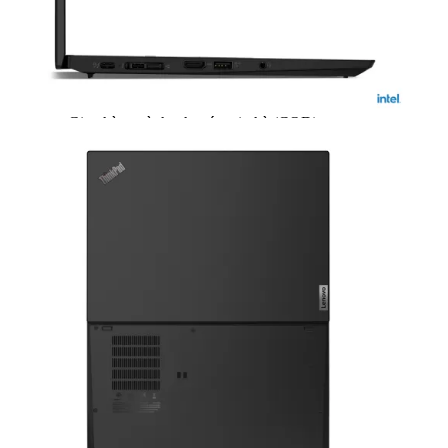
Theo dõi
So sánh
Giao hàng
— Miễn phí vận chuyển toàn quốc
— Giao ngay trong 2H nội thành TP.HCM
— Giao hàng và thanh toán tại nhà (COD)
Thanh toán
Hậu mãi sau bán hàng