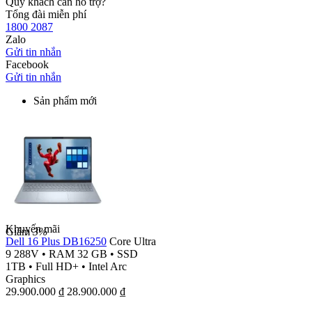
Quý khách cần hỗ trợ?
Tổng đài miễn phí
1800 2087
Zalo
Gửi tin nhắn
Facebook
Gửi tin nhắn
Sản phẩm mới
Khuyến mãi
Giảm
3%
Dell 16 Plus DB16250
Core Ultra
9 288V
•
RAM 32 GB
•
SSD
1TB
•
Full HD+
•
Intel Arc
Graphics
29.900.000
₫
28.900.000
₫