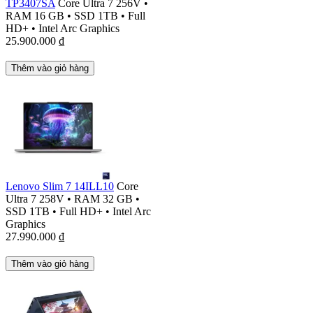
TP3407SA
Core Ultra 7 256V
•
RAM 16 GB
•
SSD 1TB
•
Full
HD+
•
Intel Arc Graphics
25.900.000
₫
Thêm vào giỏ hàng
Lenovo Slim 7 14ILL10
Core
Ultra 7 258V
•
RAM 32 GB
•
SSD 1TB
•
Full HD+
•
Intel Arc
Graphics
27.990.000
₫
Thêm vào giỏ hàng