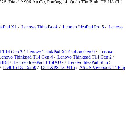
6. Địa chỉ: 906 Âu Cơ, Phường 14, Quận Tân Bình, TP. Hồ Chí
nkPad X1
/
Lenovo ThinkBook
/
Lenovo IdeaPad Pro 5
/
Lenovo
d T14 Gen 3
/
Lenovo ThinkPad X1 Carbon Gen 9
/
Lenovo
Lenovo Thinkpad T14 Gen 4
/
Lenovo Thinkpad T14 Gen 2
/
ABR8
/
Lenovo IdeaPad 3 15IAU7
/
Lenovo IdeaPad Slim 5
/
Dell 15 DC15250
/
Dell XPS 13 9315
/
ASUS Vivobook 14 Flip