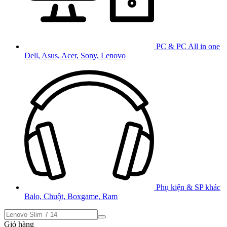
PC & PC All in one
Dell, Asus, Acer, Sony, Lenovo
Phụ kiện & SP khác
Balo, Chuột, Boxgame, Ram
Giỏ hàng