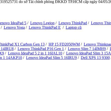
319525731
do sở Tài chính phòng ĐKKD TP.HCM cấp ngày 04/05/202
enovo IdeaPad 5
/
Lenovo Legion
/
Lenovo ThinkPad
/
Lenovo Thi
/
Lenovo Yoga
/
Lenovo ThinkPad E
/
Laptop cũ
hinkPad X1 Carbon Gen 13
/
HP 15 FD2050WM
/
Lenovo Thinkpa
7 14IRU8
/
Lenovo ThinkPad P16 Gen 1
/
Lenovo Slim 7 14IMH9
/
8X9
/
Lenovo IdeaPad 5 2 in 1 16IAL10
/
Lenovo IdeaPad Slim 3 15
 in 1 14AKP10
/
Lenovo IdeaPad Slim 5 16IRU9
/
Dell XPS 13 9300