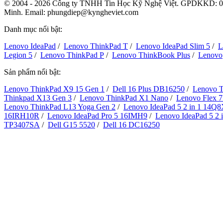
© 2004 - 2026 Công ty TNHH Tin Học Kỹ Nghệ Việt. GPDKKD:
0
Minh. Email: phungdiep@kyngheviet.com
Danh mục nổi bật:
Lenovo IdeaPad
/
Lenovo ThinkPad T
/
Lenovo IdeaPad Slim 5
/
L
Legion 5
/
Lenovo ThinkPad P
/
Lenovo ThinkBook Plus
/
Lenovo
Sản phẩm nổi bật:
Lenovo ThinkPad X9 15 Gen 1
/
Dell 16 Plus DB16250
/
Lenovo T
Thinkpad X13 Gen 3
/
Lenovo ThinkPad X1 Nano
/
Lenovo Flex 
Lenovo ThinkPad L13 Yoga Gen 2
/
Lenovo IdeaPad 5 2 in 1 14Q
16IRH10R
/
Lenovo IdeaPad Pro 5 16IMH9
/
Lenovo IdeaPad 5 2
TP3407SA
/
Dell G15 5520
/
Dell 16 DC16250