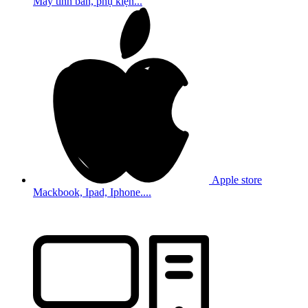
Máy tính bản, phụ kiện...
Apple store
Mackbook, Ipad, Iphone....