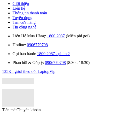
Giới thiệu
Liên hệ
Thông tin thanh toán
Tuyển dụng
Tìm cửa hàng
Tin công nghệ
Liên Hệ Mua Hàng:
1800 2087
(Miễn phí gọi)
Hotline:
0906779798
Gọi bảo hành:
1800 2087 - phím 2
Phản hồi & Góp ý:
0906779798
(8:30 - 18:30)
135K người theo dõi
LaptopVip
Tiền măt
Chuyển khoản