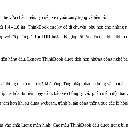
nhẹ vừa chắc chắn, tạo nên vẻ ngoài sang trọng và bền bỉ.
 từ
1.4 - 1.8 kg
, ThinkBook cực kỳ dễ di chuyển, phù hợp cho những n
g với độ phân giải
Full HD
hoặc
2K
, giúp tối ưu diện tích hiển thị 
 tiên hàng đầu. Lenovo ThinkBook được tích hợp những công nghệ bảo m
u và thông tin cá nhân với khả năng đăng nhập nhanh chóng và an toàn.
úp mã hóa dữ liệu nhạy cảm, bảo vệ chống lại các phần mềm độc hại và
 tâm hơn khi sử dụng webcam, tránh bị tấn công thông qua các lỗ hổn
tư vào chất lượng màn hình. Các mẫu ThinkBook đều được trang bị