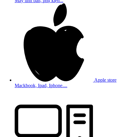
Máy tính bản, phụ kiện...
Apple store
Mackbook, Ipad, Iphone....