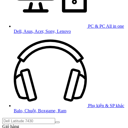
PC & PC All in one
Dell, Asus, Acer, Sony, Lenovo
Phụ kiện & SP khác
Balo, Chuột, Boxgame, Ram
Giỏ hàng