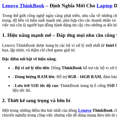
Lenovo ThinkBook
– Định Nghĩa Mới Cho
Laptop
D
Trong thế giới công nghệ ngày càng phát triển, nhu cầu về những c
trọng, độ bền và hiệu suất mạnh mẽ, phù hợp cho các doanh nhân và n
việc mà còn là người bạn đồng hành đáng tin cậy cho những ai đòi hỏi
1. Hiệu năng mạnh mẽ – Đáp ứng mọi nhu cầu công 
Lenovo ThinkBook được trang bị các bộ vi xử lý mới nhất từ
Intel 
họa, lập trình, và thậm chí chơi game giải trí.
Đặc điểm nổi bật về hiệu năng
:
-
Bộ vi xử lý tiên tiến
: Dòng
ThinkBook
hỗ trợ các bộ vi xử 
-
Dung lượng RAM lớn
: Hỗ trợ
8GB - 16GB RAM
, đảm bả
-
Lưu trữ SSD tốc độ cao
: ThinkBook trang bị ổ cứng
SSD
liệu tức thì.
2. Thiết kế sang trọng và bền bỉ
Một trong những điểm thu hút nhất của dòng
Lenovo
ThinkBook
ch
chuyên nghiệp trong công việc nhưng vẫn dễ dàng mang theo khi di 