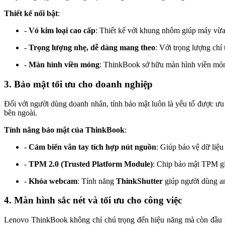
Thiết kế nổi bật
:
-
Vỏ kim loại cao cấp
: Thiết kế với khung nhôm giúp máy vừa 
-
Trọng lượng nhẹ, dễ dàng mang theo
: Với trọng lượng chỉ
-
Màn hình viền mỏng
: ThinkBook sở hữu màn hình viền mỏn
3. Bảo mật tối ưu cho doanh nghiệp
Đối với người dùng doanh nhân, tính bảo mật luôn là yếu tố được ưu
bên ngoài.
Tính năng bảo mật của ThinkBook
:
-
Cảm biến vân tay tích hợp nút nguồn
: Giúp bảo vệ dữ liệ
-
TPM 2.0 (Trusted Platform Module)
: Chip bảo mật TPM gi
-
Khóa webcam
: Tính năng
ThinkShutter
giúp người dùng an
4. Màn hình sắc nét và tối ưu cho công việc
Lenovo ThinkBook không chỉ chú trọng đến hiệu năng mà còn đầu 