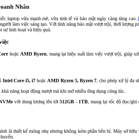
oanh Nhân
hiếc laptop vừa mạnh mẽ, vừa tinh tế và bảo mật ngày càng tăng cao.
gười làm việc sáng tạo. Với tính năng bảo mật vượt trội, thời lượng p
 sự linh hoạt và hiệu quả.
việc
Core
hoặc
AMD Ryzen
, mang lại hiệu suất làm việc vượt trội, giúp
lý
Intel Core i5, i7
hoặc
AMD Ryzen 5, Ryzen 7
, cho phép xử lý đa 
o khả năng hoạt động mượt mà khi mở nhiều ứng dụng cùng lúc.
 NVMe
với dung lượng lên tới
512GB - 1TB
, mang lại tốc độ đọc/ghi
ính là thiết kế mỏng nhẹ nhưng không kém phần bền bỉ. Máy sở hữu vẻ
chuyển.