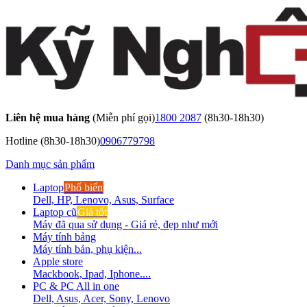
Liên hệ mua hàng
(Miễn phí gọi)
1800 2087
(8h30-18h30)
Hotline
(8h30-18h30)
0906779798
Danh mục sản phẩm
Laptop
Phổ biến
Dell, HP, Lenovo, Asus, Surface
Laptop cũ
Giá tốt
Máy đã qua sử dụng - Giá rẻ, đẹp như mới
Máy tính bảng
Máy tính bản, phụ kiện...
Apple store
Mackbook, Ipad, Iphone....
PC & PC All in one
Dell, Asus, Acer, Sony, Lenovo