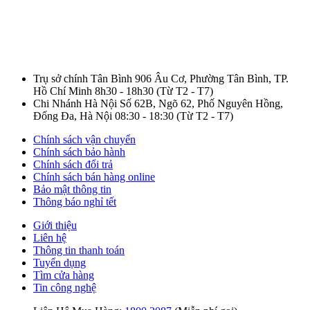
Trụ sở chính Tân Bình
906 Âu Cơ, Phường Tân Bình, TP.
Hồ Chí Minh
8h30 - 18h30
(Từ T2 - T7)
Chi Nhánh Hà Nội
Số 62B, Ngõ 62, Phố Nguyên Hồng,
Đống Đa, Hà Nội
08:30 - 18:30
(Từ T2 - T7)
Chính sách vận chuyển
Chính sách bảo hành
Chính sách đổi trả
Chính sách bán hàng online
Bảo mật thông tin
Thông báo nghỉ tết
Giới thiệu
Liên hệ
Thông tin thanh toán
Tuyển dụng
Tìm cửa hàng
Tin công nghệ