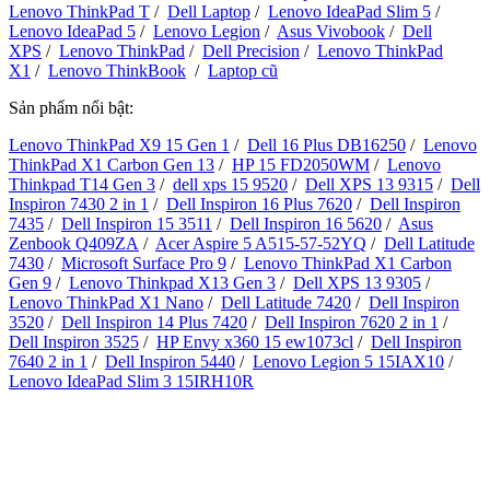
Lenovo ThinkPad T
/
Dell Laptop
/
Lenovo IdeaPad Slim 5
/
Lenovo IdeaPad 5
/
Lenovo Legion
/
Asus Vivobook
/
Dell
XPS
/
Lenovo ThinkPad
/
Dell Precision
/
Lenovo ThinkPad
X1
/
Lenovo ThinkBook
/
Laptop cũ
Sản phẩm nổi bật:
Lenovo ThinkPad X9 15 Gen 1
/
Dell 16 Plus DB16250
/
Lenovo
ThinkPad X1 Carbon Gen 13
/
HP 15 FD2050WM
/
Lenovo
Thinkpad T14 Gen 3
/
dell xps 15 9520
/
Dell XPS 13 9315
/
Dell
Inspiron 7430 2 in 1
/
Dell Inspiron 16 Plus 7620
/
Dell Inspiron
7435
/
Dell Inspiron 15 3511
/
Dell Inspiron 16 5620
/
Asus
Zenbook Q409ZA
/
Acer Aspire 5 A515-57-52YQ
/
Dell Latitude
7430
/
Microsoft Surface Pro 9
/
Lenovo ThinkPad X1 Carbon
Gen 9
/
Lenovo Thinkpad X13 Gen 3
/
Dell XPS 13 9305
/
Lenovo ThinkPad X1 Nano
/
Dell Latitude 7420
/
Dell Inspiron
3520
/
Dell Inspiron 14 Plus 7420
/
Dell Inspiron 7620 2 in 1
/
Dell Inspiron 3525
/
HP Envy x360 15 ew1073cl
/
Dell Inspiron
7640 2 in 1
/
Dell Inspiron 5440
/
Lenovo Legion 5 15IAX10
/
Lenovo IdeaPad Slim 3 15IRH10R