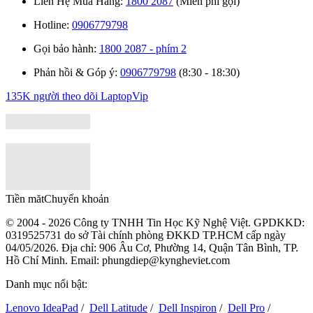
Liên Hệ Mua Hàng:
1800 2087
(Miễn phí gọi)
Hotline:
0906779798
Gọi bảo hành:
1800 2087 - phím 2
Phản hồi & Góp ý:
0906779798
(8:30 - 18:30)
135K người theo dõi
LaptopVip
Tiền măt
Chuyển khoản
© 2004 - 2026 Công ty TNHH Tin Học Kỹ Nghệ Việt. GPDKKD:
0319525731
do sở Tài chính phòng ĐKKD TP.HCM cấp ngày
04/05/2026. Địa chỉ: 906 Âu Cơ, Phường 14, Quận Tân Bình, TP.
Hồ Chí Minh. Email: phungdiep@kyngheviet.com
Danh mục nổi bật:
Lenovo IdeaPad
/
Dell Latitude
/
Dell Inspiron
/
Dell Pro
/