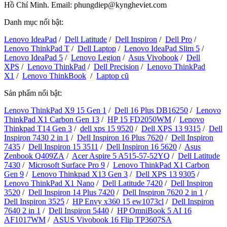
Hồ Chí Minh. Email: phungdiep@kyngheviet.com
Danh mục nổi bật:
Lenovo IdeaPad
/
Dell Latitude
/
Dell Inspiron
/
Dell Pro
/
Lenovo ThinkPad T
/
Dell Laptop
/
Lenovo IdeaPad Slim 5
/
Lenovo IdeaPad 5
/
Lenovo Legion
/
Asus Vivobook
/
Dell
XPS
/
Lenovo ThinkPad
/
Dell Precision
/
Lenovo ThinkPad
X1
/
Lenovo ThinkBook
/
Laptop cũ
Sản phẩm nổi bật:
Lenovo ThinkPad X9 15 Gen 1
/
Dell 16 Plus DB16250
/
Lenovo
ThinkPad X1 Carbon Gen 13
/
HP 15 FD2050WM
/
Lenovo
Thinkpad T14 Gen 3
/
dell xps 15 9520
/
Dell XPS 13 9315
/
Dell
Inspiron 7430 2 in 1
/
Dell Inspiron 16 Plus 7620
/
Dell Inspiron
7435
/
Dell Inspiron 15 3511
/
Dell Inspiron 16 5620
/
Asus
Zenbook Q409ZA
/
Acer Aspire 5 A515-57-52YQ
/
Dell Latitude
7430
/
Microsoft Surface Pro 9
/
Lenovo ThinkPad X1 Carbon
Gen 9
/
Lenovo Thinkpad X13 Gen 3
/
Dell XPS 13 9305
/
Lenovo ThinkPad X1 Nano
/
Dell Latitude 7420
/
Dell Inspiron
3520
/
Dell Inspiron 14 Plus 7420
/
Dell Inspiron 7620 2 in 1
/
Dell Inspiron 3525
/
HP Envy x360 15 ew1073cl
/
Dell Inspiron
7640 2 in 1
/
Dell Inspiron 5440
/
HP OmniBook 5 AI 16
AF1017WM
/
ASUS Vivobook 16 Flip TP3607SA