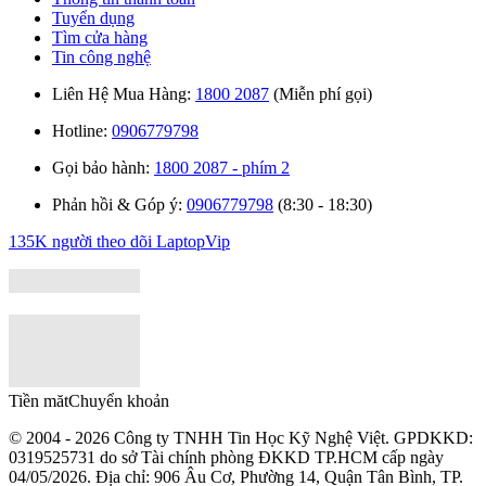
Tuyển dụng
Tìm cửa hàng
Tin công nghệ
Liên Hệ Mua Hàng:
1800 2087
(Miễn phí gọi)
Hotline:
0906779798
Gọi bảo hành:
1800 2087 - phím 2
Phản hồi & Góp ý:
0906779798
(8:30 - 18:30)
135K người theo dõi
LaptopVip
Tiền măt
Chuyển khoản
© 2004 - 2026 Công ty TNHH Tin Học Kỹ Nghệ Việt. GPDKKD:
0319525731
do sở Tài chính phòng ĐKKD TP.HCM cấp ngày
04/05/2026. Địa chỉ: 906 Âu Cơ, Phường 14, Quận Tân Bình, TP.