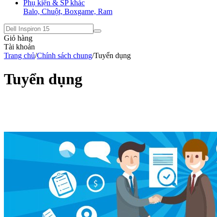
Phụ kiện & SP khác
Balo, Chuột, Boxgame, Ram
Giỏ hàng
Tài khoản
Trang chủ
/
Chính sách chung
/
Tuyển dụng
Tuyển dụng