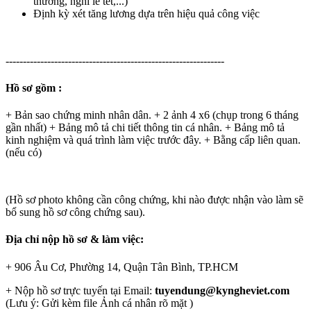
thưởng, nghỉ lễ tết,...)
Định kỳ xét tăng lương dựa trên hiệu quả công việc
---------------------------------------------------------------
Hồ sơ gồm :
+ Bản sao chứng minh nhân dân. + 2 ảnh 4 x6 (chụp trong 6 tháng
gần nhất) + Bảng mô tả chi tiết thông tin cá nhân. + Bảng mô tả
kinh nghiệm và quá trình làm việc trước đây. + Bằng cấp liên quan.
(nếu có)
(Hồ sơ photo không cần công chứng, khi nào được nhận vào làm sẽ
bổ sung hồ sơ công chứng sau).
Địa chỉ nộp hồ sơ & làm việc:
+ 906 Âu Cơ, Phường 14, Quận Tân Bình, TP.HCM
+ Nộp hồ sơ trực tuyến tại Email:
tuyendung@kyngheviet.com
(Lưu ý: Gửi kèm file Ảnh cá nhân rõ mặt )