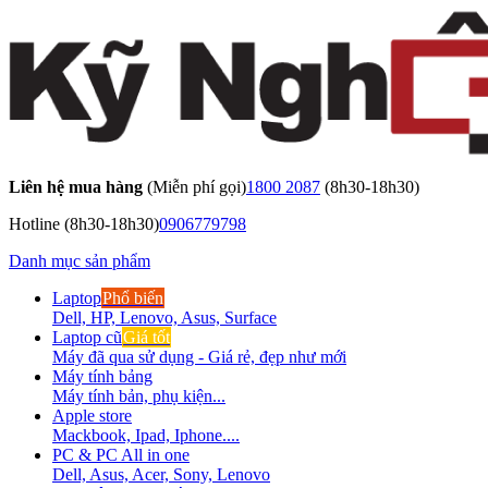
Liên hệ mua hàng
(Miễn phí gọi)
1800 2087
(8h30-18h30)
Hotline
(8h30-18h30)
0906779798
Danh mục sản phẩm
Laptop
Phổ biến
Dell, HP, Lenovo, Asus, Surface
Laptop cũ
Giá tốt
Máy đã qua sử dụng - Giá rẻ, đẹp như mới
Máy tính bảng
Máy tính bản, phụ kiện...
Apple store
Mackbook, Ipad, Iphone....
PC & PC All in one
Dell, Asus, Acer, Sony, Lenovo