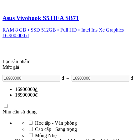
Asus Vivobook S533EA SB71
RAM 8 GB
•
SSD 512GB
•
Full HD
•
Intel Iris Xe Graphics
16.900.000
₫
Lọc sản phẩm
Mức giá
₫
–
₫
16900000
₫
16900000
₫
Nhu cầu sử dụng
Học tập - Văn phòng
Cao cấp - Sang trọng
Mỏng Nhẹ