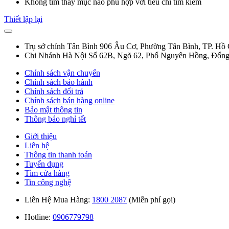
Không tìm thấy mục nào phù hợp với tiêu chí tìm kiếm
Thiết lập lại
Trụ sở chính Tân Bình
906 Âu Cơ, Phường Tân Bình, TP. Hồ
Chi Nhánh Hà Nội
Số 62B, Ngõ 62, Phố Nguyên Hồng, Đống
Chính sách vận chuyển
Chính sách bảo hành
Chính sách đổi trả
Chính sách bán hàng online
Bảo mật thông tin
Thông báo nghỉ tết
Giới thiệu
Liên hệ
Thông tin thanh toán
Tuyển dụng
Tìm cửa hàng
Tin công nghệ
Liên Hệ Mua Hàng:
1800 2087
(Miễn phí gọi)
Hotline:
0906779798