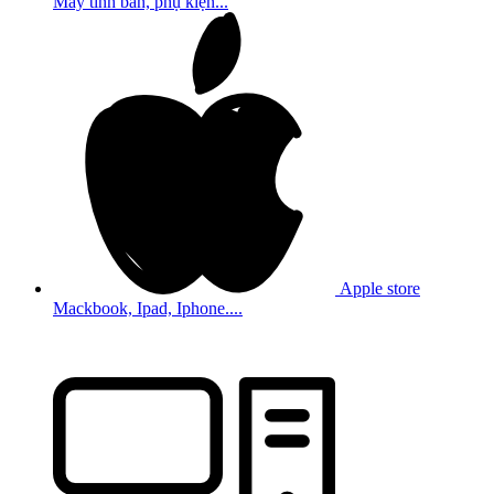
Máy tính bản, phụ kiện...
Apple store
Mackbook, Ipad, Iphone....