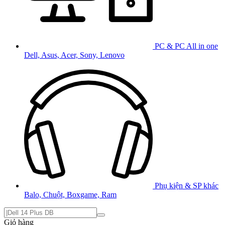
PC & PC All in one
Dell, Asus, Acer, Sony, Lenovo
Phụ kiện & SP khác
Balo, Chuột, Boxgame, Ram
Giỏ hàng