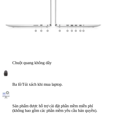
15.900.000
₫
Vui lòng liên hệ
Xem các sản phẩm tương tự
Cấu hình
Bảo hành
12 Tháng - 1 đổi 1 trong 30 ngày đầu
Tiêu chuẩn hàng hóa
Brand New 100% - Full Box
Xem chi tiết cấu hình
Quà tặng
Chuột quang không dây
Ba lô/Túi xách khi mua laptop.
Sản phẩm được hỗ trợ cài đặt phần mềm miễn phí
(không bao gồm các phần mềm yêu cầu bản quyền).