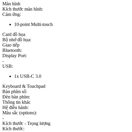
Màn hình
Kích thước màn hình:
Cảm ứng:
10-point Multi-touch
Card đồ họa
Bộ nhớ đồ họa:
Giao tiếp
Bluetooth:
Display Port:
-
USB:
1x USB-C 3.0
Keyboard & Touchpad
Bàn phím số:
Đèn bàn phím:
Thông tin khác
Hệ điều hành:
Màu sắc (options):
-
Kích thước - Trọng lượng
Kích thước: