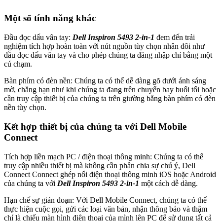
Một số tính năng khác
Đầu đọc dấu vân tay:
Dell Inspiron 5493 2-in-1
đem đến trải
nghiệm tích hợp hoàn toàn với nút nguồn tùy chọn nhân đôi như
đầu đọc dấu vân tay và cho phép chúng ta đăng nhập chỉ bằng một
cú chạm.
Bàn phím có đèn nền: Chúng ta có thể dễ dàng gõ dưới ánh sáng
mờ, chẳng hạn như khi chúng ta đang trên chuyến bay buổi tối hoặc
cần truy cập thiết bị của chúng ta trên giường bằng bàn phím có đèn
nền tùy chọn.
Kết hợp thiết bị của chúng ta với Dell Mobile
Connect
Tích hợp liền mạch PC / điện thoại thông minh: Chúng ta có thể
truy cập nhiều thiết bị mà không cần phân chia sự chú ý, Dell
Connect Connect ghép nối điện thoại thông minh iOS hoặc Android
của chúng ta với
Dell Inspiron 5493 2-in-1
một cách dễ dàng.
Hạn chế sự gián đoạn: Với Dell Mobile Connect, chúng ta có thể
thực hiện cuộc gọi, gửi các loại văn bản, nhận thông báo và thậm
chí là chiếu màn hình điện thoại của mình lên PC để sử dụng tất cả