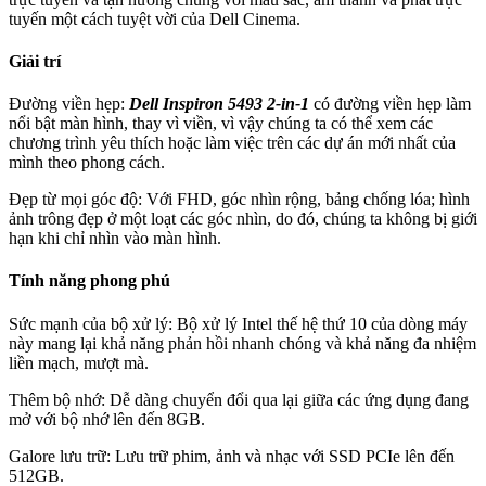
tuyến một cách tuyệt vời của Dell Cinema.
Giải trí
Đường viền hẹp:
Dell Inspiron 5493 2-in-1
có đường viền hẹp làm
nổi bật màn hình, thay vì viền, vì vậy chúng ta có thể xem các
chương trình yêu thích hoặc làm việc trên các dự án mới nhất của
mình theo phong cách.
Đẹp từ mọi góc độ: Với FHD, góc nhìn rộng, bảng chống lóa; hình
ảnh trông đẹp ở một loạt các góc nhìn, do đó, chúng ta không bị giới
hạn khi chỉ nhìn vào màn hình.
Tính năng phong phú
Sức mạnh của bộ xử lý: Bộ xử lý Intel thế hệ thứ 10 của dòng máy
này mang lại khả năng phản hồi nhanh chóng và khả năng đa nhiệm
liền mạch, mượt mà.
Thêm bộ nhớ: Dễ dàng chuyển đổi qua lại giữa các ứng dụng đang
mở với bộ nhớ lên đến 8GB.
Galore lưu trữ: Lưu trữ phim, ảnh và nhạc với SSD PCIe lên đến
512GB.