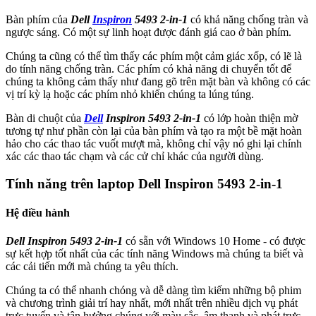
Bàn phím của
Dell
Inspiron
5493 2-in-1
có khả năng chống tràn và
ngược sáng. Có một sự linh hoạt được đánh giá cao ở bàn phím.
Chúng ta cũng có thể tìm thấy các phím một cảm giác xốp, có lẽ là
do tính năng chống tràn. Các phím có khả năng di chuyển tốt để
chúng ta không cảm thấy như đang gõ trên mặt bàn và không có các
vị trí kỳ lạ hoặc các phím nhỏ khiến chúng ta lúng túng.
Bàn di chuột của
Dell
Inspiron 5493 2-in-1
có lớp hoàn thiện mờ
tương tự như phần còn lại của bàn phím và tạo ra một bề mặt hoàn
hảo cho các thao tác vuốt mượt mà, không chỉ vậy nó ghi lại chính
xác các thao tác chạm và các cử chỉ khác của người dùng.
Tính năng trên laptop Dell Inspiron 5493 2-in-1
Hệ điều hành
Dell Inspiron 5493 2-in-1
có sẵn với Windows 10 Home - có được
sự kết hợp tốt nhất của các tính năng Windows mà chúng ta biết và
các cải tiến mới mà chúng ta yêu thích.
Chúng ta có thể nhanh chóng và dễ dàng tìm kiếm những bộ phim
và chương trình giải trí hay nhất, mới nhất trên nhiều dịch vụ phát
trực tuyến và tận hưởng chúng với màu sắc, âm thanh và phát trực