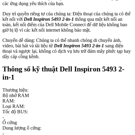
các ứng dụng yêu thích của bạn.
Duy trì quyền riêng tư của chúng ta: Điện thoại của chúng ta có thể
kết nối với
Dell Inspiron 5493 2-in-1
thông qua một kết nối an
toàn, kết nối điểm của Dell Mobile Connect để dữ liệu không bao
giờ bị lộ vì các kết nối internet không bảo mật.
Chuyển dễ dàng: Chúng ta có thể nhanh chóng di chuyển ảnh,
video, bài hát và tài liệu từ
Dell Inspiron 5493 2-in-1
sang điện
thoại và ngược lại, không có dịch vụ lưu trữ đám mây phức tạp hay
dây cáp cồng kềnh.
Thông số kỹ thuật Dell Inspiron 5493 2-
in-1
Thương hiệu:
Bộ nhớ RAM
RAM:
Loại RAM:
Tốc độ BUS:
-
Ổ cứng
Dung lượng ổ cứng:
-