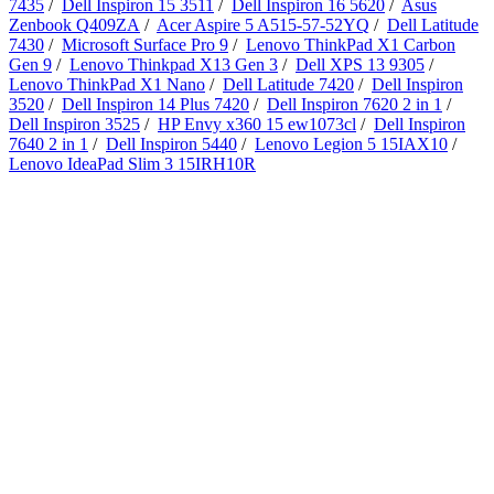
7435
/
Dell Inspiron 15 3511
/
Dell Inspiron 16 5620
/
Asus
Zenbook Q409ZA
/
Acer Aspire 5 A515-57-52YQ
/
Dell Latitude
7430
/
Microsoft Surface Pro 9
/
Lenovo ThinkPad X1 Carbon
Gen 9
/
Lenovo Thinkpad X13 Gen 3
/
Dell XPS 13 9305
/
Lenovo ThinkPad X1 Nano
/
Dell Latitude 7420
/
Dell Inspiron
3520
/
Dell Inspiron 14 Plus 7420
/
Dell Inspiron 7620 2 in 1
/
Dell Inspiron 3525
/
HP Envy x360 15 ew1073cl
/
Dell Inspiron
7640 2 in 1
/
Dell Inspiron 5440
/
Lenovo Legion 5 15IAX10
/
Lenovo IdeaPad Slim 3 15IRH10R