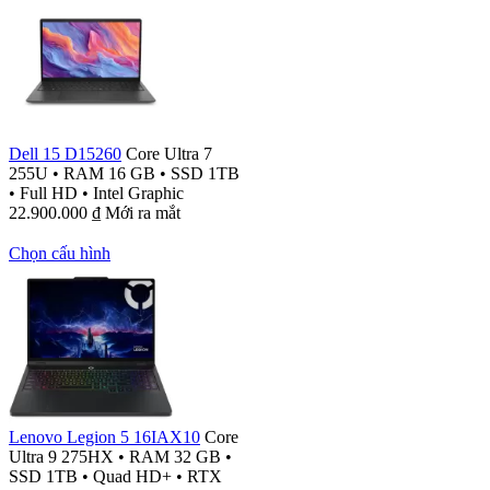
Dell 15 D15260
Core Ultra 7
255U
•
RAM 16 GB
•
SSD 1TB
•
Full HD
•
Intel Graphic
22.900.000
₫
Mới ra mắt
Chọn cấu hình
Lenovo Legion 5 16IAX10
Core
Ultra 9 275HX
•
RAM 32 GB
•
SSD 1TB
•
Quad HD+
•
RTX