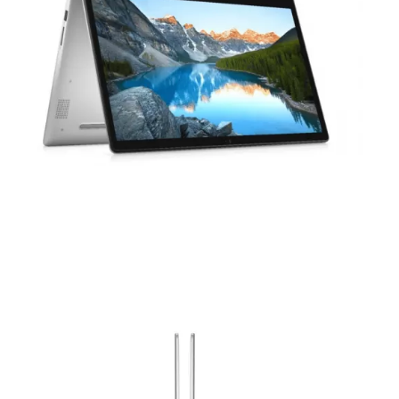
SKU:
DI5493XK