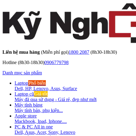
Liên hệ mua hàng
(Miễn phí gọi)
1800 2087
(8h30-18h30)
Hotline
(8h30-18h30)
0906779798
Danh mục sản phẩm
Laptop
Phổ biến
Dell, HP, Lenovo, Asus, Surface
Laptop cũ
Giá tốt
Máy đã qua sử dụng - Giá rẻ, đẹp như mới
Máy tính bảng
Máy tính bản, phụ kiện...
Apple store
Mackbook, Ipad, Iphone....
PC & PC All in one
Dell, Asus, Acer, Sony, Lenovo