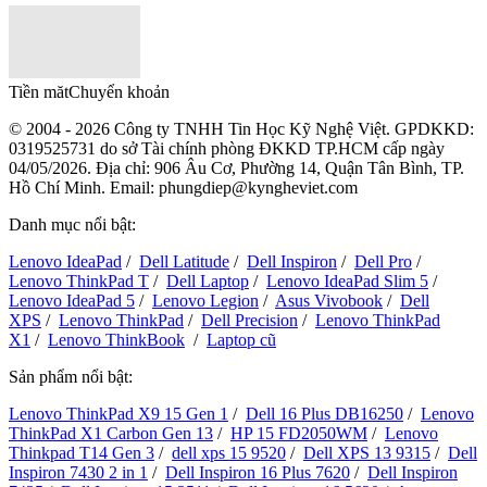
Tiền măt
Chuyển khoản
© 2004 - 2026 Công ty TNHH Tin Học Kỹ Nghệ Việt. GPDKKD:
0319525731
do sở Tài chính phòng ĐKKD TP.HCM cấp ngày
04/05/2026. Địa chỉ: 906 Âu Cơ, Phường 14, Quận Tân Bình, TP.
Hồ Chí Minh. Email: phungdiep@kyngheviet.com
Danh mục nổi bật:
Lenovo IdeaPad
/
Dell Latitude
/
Dell Inspiron
/
Dell Pro
/
Lenovo ThinkPad T
/
Dell Laptop
/
Lenovo IdeaPad Slim 5
/
Lenovo IdeaPad 5
/
Lenovo Legion
/
Asus Vivobook
/
Dell
XPS
/
Lenovo ThinkPad
/
Dell Precision
/
Lenovo ThinkPad
X1
/
Lenovo ThinkBook
/
Laptop cũ
Sản phẩm nổi bật:
Lenovo ThinkPad X9 15 Gen 1
/
Dell 16 Plus DB16250
/
Lenovo
ThinkPad X1 Carbon Gen 13
/
HP 15 FD2050WM
/
Lenovo
Thinkpad T14 Gen 3
/
dell xps 15 9520
/
Dell XPS 13 9315
/
Dell
Inspiron 7430 2 in 1
/
Dell Inspiron 16 Plus 7620
/
Dell Inspiron