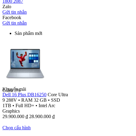
1800 2087
Zalo
Gửi tin nhắn
Facebook
Gửi tin nhắn
Sản phẩm mới
Khuyến mãi
Giảm
3%
Dell 16 Plus DB16250
Core Ultra
9 288V
•
RAM 32 GB
•
SSD
1TB
•
Full HD+
•
Intel Arc
Graphics
29.900.000
₫
28.900.000
₫
Chọn cấu hình