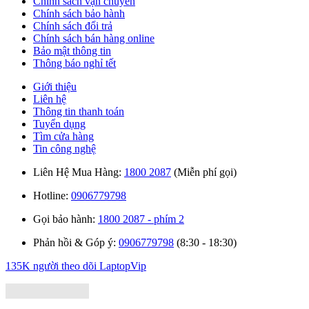
Chính sách vận chuyển
Chính sách bảo hành
Chính sách đổi trả
Chính sách bán hàng online
Bảo mật thông tin
Thông báo nghỉ tết
Giới thiệu
Liên hệ
Thông tin thanh toán
Tuyển dụng
Tìm cửa hàng
Tin công nghệ
Liên Hệ Mua Hàng:
1800 2087
(Miễn phí gọi)
Hotline:
0906779798
Gọi bảo hành:
1800 2087 - phím 2
Phản hồi & Góp ý:
0906779798
(8:30 - 18:30)
135K người theo dõi
LaptopVip