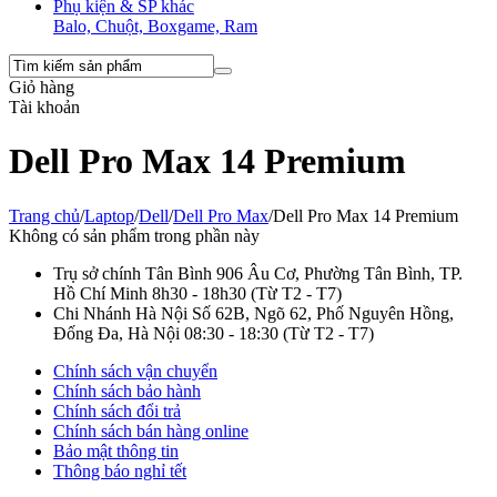
Phụ kiện & SP khác
Balo, Chuột, Boxgame, Ram
Giỏ hàng
Tài khoản
Dell Pro Max 14 Premium
Trang chủ
/
Laptop
/
Dell
/
Dell Pro Max
/
Dell Pro Max 14 Premium
Không có sản phẩm trong phần này
Trụ sở chính Tân Bình
906 Âu Cơ, Phường Tân Bình, TP.
Hồ Chí Minh
8h30 - 18h30
(Từ T2 - T7)
Chi Nhánh Hà Nội
Số 62B, Ngõ 62, Phố Nguyên Hồng,
Đống Đa, Hà Nội
08:30 - 18:30
(Từ T2 - T7)
Chính sách vận chuyển
Chính sách bảo hành
Chính sách đổi trả
Chính sách bán hàng online
Bảo mật thông tin
Thông báo nghỉ tết