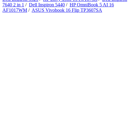
7640 2 in 1
/
Dell Inspiron 5440
/
HP OmniBook 5 AI 16
AF1017WM
/
ASUS Vivobook 16 Flip TP3607SA