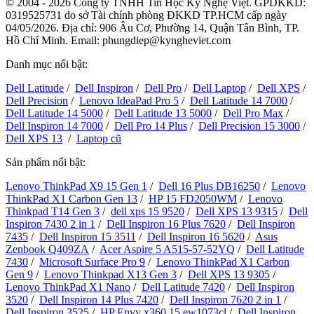
© 2004 - 2026 Công ty TNHH Tin Học Kỹ Nghệ Việt. GPDKKD:
0319525731
do sở Tài chính phòng ĐKKD TP.HCM cấp ngày
04/05/2026. Địa chỉ: 906 Âu Cơ, Phường 14, Quận Tân Bình, TP.
Hồ Chí Minh. Email: phungdiep@kyngheviet.com
Danh mục nổi bật:
Dell Latitude
/
Dell Inspiron
/
Dell Pro
/
Dell Laptop
/
Dell XPS
/
Dell Precision
/
Lenovo IdeaPad Pro 5
/
Dell Latitude 14 7000
/
Dell Latitude 14 5000
/
Dell Latitude 13 5000
/
Dell Pro Max
/
Dell Inspiron 14 7000
/
Dell Pro 14 Plus
/
Dell Precision 15 3000
/
Dell XPS 13
/
Laptop cũ
Sản phẩm nổi bật:
Lenovo ThinkPad X9 15 Gen 1
/
Dell 16 Plus DB16250
/
Lenovo
ThinkPad X1 Carbon Gen 13
/
HP 15 FD2050WM
/
Lenovo
Thinkpad T14 Gen 3
/
dell xps 15 9520
/
Dell XPS 13 9315
/
Dell
Inspiron 7430 2 in 1
/
Dell Inspiron 16 Plus 7620
/
Dell Inspiron
7435
/
Dell Inspiron 15 3511
/
Dell Inspiron 16 5620
/
Asus
Zenbook Q409ZA
/
Acer Aspire 5 A515-57-52YQ
/
Dell Latitude
7430
/
Microsoft Surface Pro 9
/
Lenovo ThinkPad X1 Carbon
Gen 9
/
Lenovo Thinkpad X13 Gen 3
/
Dell XPS 13 9305
/
Lenovo ThinkPad X1 Nano
/
Dell Latitude 7420
/
Dell Inspiron
3520
/
Dell Inspiron 14 Plus 7420
/
Dell Inspiron 7620 2 in 1
/
Dell Inspiron 3525
/
HP Envy x360 15 ew1073cl
/
Dell Inspiron