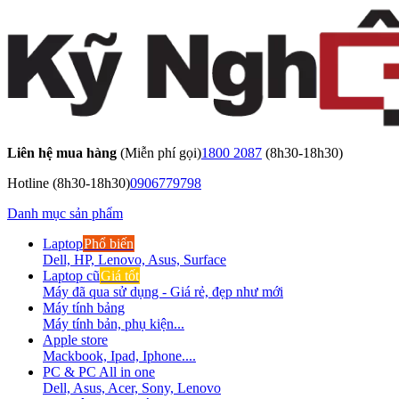
Liên hệ mua hàng
(Miễn phí gọi)
1800 2087
(8h30-18h30)
Hotline
(8h30-18h30)
0906779798
Danh mục sản phẩm
Laptop
Phổ biến
Dell, HP, Lenovo, Asus, Surface
Laptop cũ
Giá tốt
Máy đã qua sử dụng - Giá rẻ, đẹp như mới
Máy tính bảng
Máy tính bản, phụ kiện...
Apple store
Mackbook, Ipad, Iphone....
PC & PC All in one
Dell, Asus, Acer, Sony, Lenovo