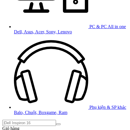
PC & PC All in one
Dell, Asus, Acer, Sony, Lenovo
Phụ kiện & SP khác
Balo, Chuột, Boxgame, Ram
Giỏ hàng