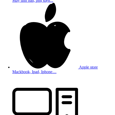
Máy tính bản, phụ kiện...
Apple store
Mackbook, Ipad, Iphone....