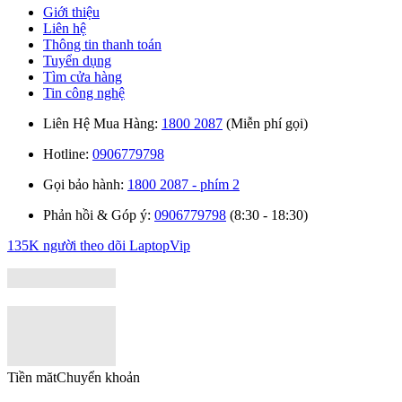
Giới thiệu
Liên hệ
Thông tin thanh toán
Tuyển dụng
Tìm cửa hàng
Tin công nghệ
Liên Hệ Mua Hàng:
1800 2087
(Miễn phí gọi)
Hotline:
0906779798
Gọi bảo hành:
1800 2087 - phím 2
Phản hồi & Góp ý:
0906779798
(8:30 - 18:30)
135K người theo dõi
LaptopVip
Tiền măt
Chuyển khoản