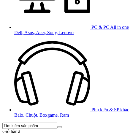
PC & PC All in one
Dell, Asus, Acer, Sony, Lenovo
Phụ kiện & SP khác
Balo, Chuột, Boxgame, Ram
Giỏ hàng