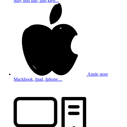
Máy tính bản, phụ kiện...
Apple store
Mackbook, Ipad, Iphone....