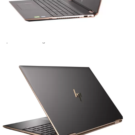
Giao hàng
— Miễn phí vận chuyển toàn quốc
— Giao ngay trong 2H nội thành TP.HCM
— Giao hàng và thanh toán tại nhà (COD)
Thanh toán
Hậu mãi sau bán hàng