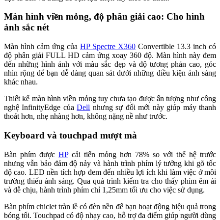
Màn hình viền mỏng, độ phân giải cao: Cho hình
ảnh sắc nét
Màn hình cảm ứng của
HP Spectre X360
Convertible 13.3 inch có
độ phân giải FULL HD cảm ứng xoay 360 độ. Màn hình này đem
đến những hình ảnh với màu sắc đẹp và độ tương phản cao, góc
nhìn rộng để bạn dễ dàng quan sát dưới những điều kiện ánh sáng
khác nhau.
Thiết kế màn hình viền mỏng tuy chưa tạo được ấn tượng như công
nghệ InfinityEdge của
Dell
nhưng sự đổi mới này giúp máy thanh
thoát hơn, nhẹ nhàng hơn, không nặng nề như trước.
Keyboard và touchpad mượt mà
Bàn phím được
HP
cải tiến mỏng hơn 78% so với thế hệ trước
nhưng vẫn bảo đảm độ nảy và hành trình phím lý tưởng khi gõ tốc
độ cao. LED nền tích hợp đem đến nhiều lợi ích khi làm việc ở môi
trường thiếu ánh sáng. Qua quá trình kiểm tra cho thấy phím êm ái
và dễ chịu, hành trình phím chỉ 1,25mm tối ưu cho việc sử dụng.
Bàn phím chiclet tràn lề có đèn nền để bạn hoạt động hiệu quả trong
bóng tối. Touchpad có độ nhạy cao, hỗ trợ đa điểm giúp người dùng