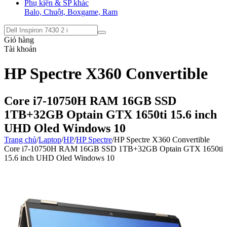
Phụ kiện & SP khác
Balo, Chuột, Boxgame, Ram
Giỏ hàng
Tài khoản
HP Spectre X360 Convertible
Core i7-10750H RAM 16GB SSD
1TB+32GB Optain GTX 1650ti 15.6 inch
UHD Oled Windows 10
Trang chủ
/
Laptop
/
HP
/
HP Spectre
/
HP Spectre X360 Convertible
Core i7-10750H RAM 16GB SSD 1TB+32GB Optain GTX 1650ti
15.6 inch UHD Oled Windows 10