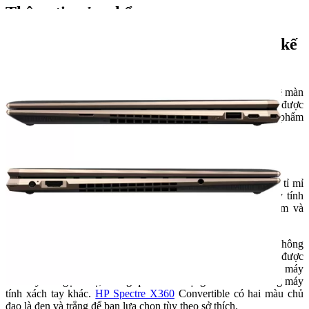
Thông tin sản phẩm
HP Spectre X360 Convertible – Thiết kế
mạnh mẽ, công nghệ thông minh
được xem là chiếc máy tính xách tay nhỏ nhất thế giới với tỷ lệ màn
hình so với thân máy là 90%. Với công suất lớn, hiệu suất cao được
gói gọn trong một thiết kế nhỏ, kiểu dáng đẹp, đây là sản phẩm
đáng sở hữu của dân công sở.
Thiết kế mạnh mẽ, đẹp mắt
Convertible được vát gọt từ hợp kim nhôm carbon và mài dũa tỉ mỉ
bằng công nghệ CNC. Thiết kế bền bỉ với vẻ đẹp tinh tế đầy tính
nghệ thuật trong khi vẫn duy trì được độ mỏng chỉ 10,44mm và
trọng lượng chỉ khoảng 1.1kg.
Phần bản lề ẩn đồng trục màn hình được thiết kế chắc chắn, không
hề gây hiện tượng lỏng lẻo khi gập mở nhiều lần, gần như được
giấu kín khỏi tầm mắt và có thể xoay 360 độ. Tổng thể chiếc máy
tính này khá gọn nhẹ, không quá lớn và nặng nề như các dòng máy
tính xách tay khác.
HP Spectre X360
Convertible có hai màu chủ
đạo là đen và trắng để bạn lựa chọn tùy theo sở thích.