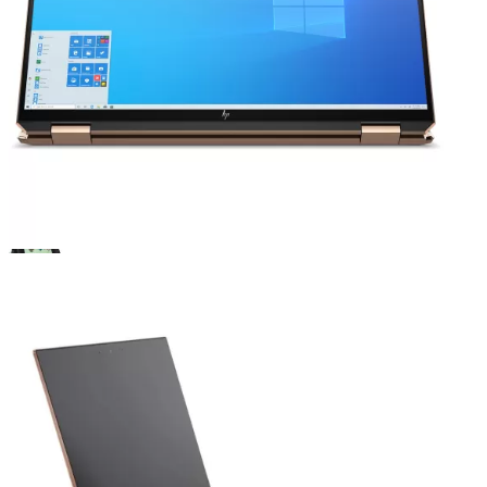
SKU:
HSX360KP
19.000.000
₫
Vui lòng liên hệ
Xem các sản phẩm tương tự
Xem chi tiết cấu hình
Quà tặng