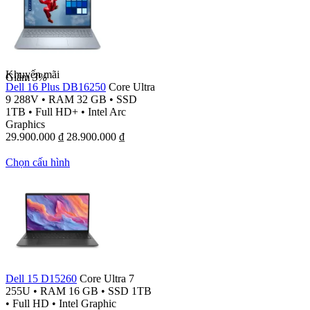
Khuyến mãi
Giảm
3%
Dell 16 Plus DB16250
Core Ultra
9 288V
•
RAM 32 GB
•
SSD
1TB
•
Full HD+
•
Intel Arc
Graphics
29.900.000
₫
28.900.000
₫
Chọn cấu hình
Dell 15 D15260
Core Ultra 7
255U
•
RAM 16 GB
•
SSD 1TB
•
Full HD
•
Intel Graphic