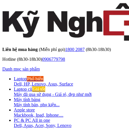
Liên hệ mua hàng
(Miễn phí gọi)
1800 2087
(8h30-18h30)
Hotline
(8h30-18h30)
0906779798
Danh mục sản phẩm
Laptop
Phổ biến
Dell, HP, Lenovo, Asus, Surface
Laptop cũ
Giá tốt
Máy đã qua sử dụng - Giá rẻ, đẹp như mới
Máy tính bảng
Máy tính bản, phụ kiện...
Apple store
Mackbook, Ipad, Iphone....
PC & PC All in one
Dell, Asus, Acer, Sony, Lenovo