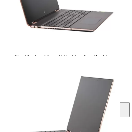
Chuột quang không dây
Ba lô/Túi xách khi mua laptop.
Sản phẩm được hỗ trợ cài đặt phần mềm miễn phí
(không bao gồm các phần mềm yêu cầu bản quyền).
Liên hệ mua hàng
1800 2087
(8:30-18:30) (Miễn cước gọi)
Mua ngay
Giao hàng tận nơi hoặc nhận tại cửa hàng
Mua trả góp
Chỉ từ: 1.719.000 ₫ / tháng
Các hình thức trả góp
Trả góp lãi suất thấp
Qua công ty tài chính, chỉ từ
1.478.000đ/tháng.
Thủ tục online đơn giản
Trả góp qua thẻ VISA nhanh chóng, tiện lợi
Theo dõi
So sánh