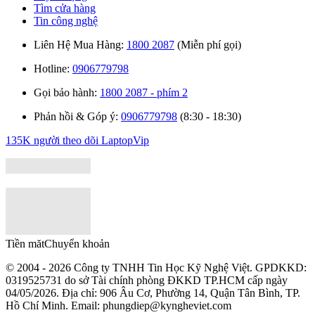
Tìm cửa hàng
Tin công nghệ
Liên Hệ Mua Hàng:
1800 2087
(Miễn phí gọi)
Hotline:
0906779798
Gọi bảo hành:
1800 2087 - phím 2
Phản hồi & Góp ý:
0906779798
(8:30 - 18:30)
135K người theo dõi
LaptopVip
Tiền măt
Chuyển khoản
© 2004 - 2026 Công ty TNHH Tin Học Kỹ Nghệ Việt. GPDKKD:
0319525731
do sở Tài chính phòng ĐKKD TP.HCM cấp ngày
04/05/2026. Địa chỉ: 906 Âu Cơ, Phường 14, Quận Tân Bình, TP.
Hồ Chí Minh. Email: phungdiep@kyngheviet.com