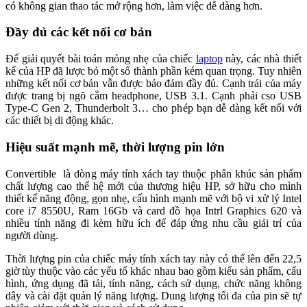
có không gian thao tác mở rộng hơn, làm việc dễ dàng hơn.
Đầy đủ các kết nối cơ bản
Để giải quyết bài toán mỏng nhẹ của chiếc
laptop
này, các nhà thiết
kế của HP đã lược bỏ một số thành phần kém quan trọng. Tuy nhiên
những kết nối cơ bản vẫn được bảo đảm đầy đủ. Cạnh trái của máy
được trang bị ngõ cắm headphone, USB 3.1. Cạnh phải cso USB
Type-C Gen 2, Thunderbolt 3… cho phép bạn dễ dàng kết nối với
các thiết bị di động khác.
Hiệu suất mạnh mẽ, thời lượng pin lớn
Convertible là dòng máy tính xách tay thuộc phân khúc sản phẩm
chất lượng cao thế hệ mới của thương hiệu HP, sở hữu cho mình
thiết kế năng động, gọn nhẹ, cấu hình mạnh mẽ với bộ vi xử lý Intel
core i7 8550U, Ram 16Gb và card đồ họa Intrl Graphics 620 và
nhiều tính năng đi kèm hữu ích để đáp ứng nhu cầu giải trí của
người dùng.
Thời lượng pin của chiếc máy tính xách tay này có thể lên đến 22,5
giờ tùy thuộc vào các yếu tố khác nhau bao gồm kiểu sản phẩm, cấu
hình, ứng dụng đã tải, tính năng, cách sử dụng, chức năng không
dây và cài đặt quản lý năng lượng. Dung lượng tối đa của pin sẽ tự