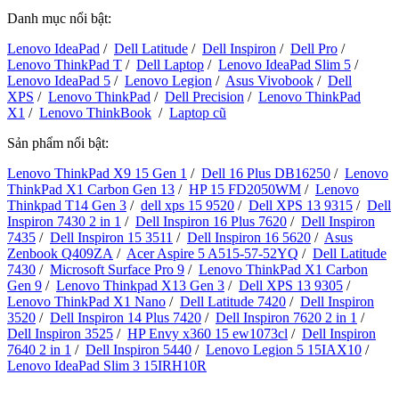
Danh mục nổi bật:
Lenovo IdeaPad
/
Dell Latitude
/
Dell Inspiron
/
Dell Pro
/
Lenovo ThinkPad T
/
Dell Laptop
/
Lenovo IdeaPad Slim 5
/
Lenovo IdeaPad 5
/
Lenovo Legion
/
Asus Vivobook
/
Dell
XPS
/
Lenovo ThinkPad
/
Dell Precision
/
Lenovo ThinkPad
X1
/
Lenovo ThinkBook
/
Laptop cũ
Sản phẩm nổi bật:
Lenovo ThinkPad X9 15 Gen 1
/
Dell 16 Plus DB16250
/
Lenovo
ThinkPad X1 Carbon Gen 13
/
HP 15 FD2050WM
/
Lenovo
Thinkpad T14 Gen 3
/
dell xps 15 9520
/
Dell XPS 13 9315
/
Dell
Inspiron 7430 2 in 1
/
Dell Inspiron 16 Plus 7620
/
Dell Inspiron
7435
/
Dell Inspiron 15 3511
/
Dell Inspiron 16 5620
/
Asus
Zenbook Q409ZA
/
Acer Aspire 5 A515-57-52YQ
/
Dell Latitude
7430
/
Microsoft Surface Pro 9
/
Lenovo ThinkPad X1 Carbon
Gen 9
/
Lenovo Thinkpad X13 Gen 3
/
Dell XPS 13 9305
/
Lenovo ThinkPad X1 Nano
/
Dell Latitude 7420
/
Dell Inspiron
3520
/
Dell Inspiron 14 Plus 7420
/
Dell Inspiron 7620 2 in 1
/
Dell Inspiron 3525
/
HP Envy x360 15 ew1073cl
/
Dell Inspiron
7640 2 in 1
/
Dell Inspiron 5440
/
Lenovo Legion 5 15IAX10
/
Lenovo IdeaPad Slim 3 15IRH10R