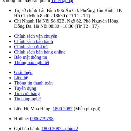
Không tìm thấy sản phẩm
Thiết lập lại
Trụ sở chính Tân Bình
906 Âu Cơ, Phường Tân Bình, TP.
Hồ Chí Minh
8h30 - 18h30
(Từ T2 - T7)
Chi Nhánh Hà Nội
Số 62B, Ngõ 62, Phố Nguyên Hồng,
Đống Đa, Hà Nội
08:30 - 18:30
(Từ T2 - T7)
Chính sách vận chuyển
Chính sách bảo hành
Chính sách đổi trả
Chính sách bán hàng online
Bảo mật thông tin
Thông báo nghỉ tết
Giới thiệu
Liên hệ
Thông tin thanh toán
Tuyển dụng
Tìm cửa hàng
Tin công nghệ
Liên Hệ Mua Hàng:
1800 2087
(Miễn phí gọi)
Hotline:
0906779798
Gọi bảo hành:
1800 2087 - phím 2