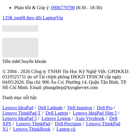
Phản hồi & Góp ý:
0906779798
(8:30 - 18:30)
135K người theo dõi
LaptopVip
Tiền măt
Chuyển khoản
© 2004 - 2026 Công ty TNHH Tin Học Kỹ Nghệ Việt. GPDKKD:
0319525731
do sở Tài chính phòng ĐKKD TP.HCM cấp ngày
04/05/2026. Địa chỉ: 906 Âu Cơ, Phường 14, Quận Tân Bình, TP.
Hồ Chí Minh. Email: phungdiep@kyngheviet.com
Danh mục nổi bật:
Lenovo IdeaPad
/
Dell Latitude
/
Dell Inspiron
/
Dell Pro
/
Lenovo ThinkPad T
/
Dell Laptop
/
Lenovo IdeaPad Slim 5
/
Lenovo IdeaPad 5
/
Lenovo Legion
/
Asus Vivobook
/
Dell
XPS
/
Lenovo ThinkPad
/
Dell Precision
/
Lenovo ThinkPad
X1
/
Lenovo ThinkBook
/
Laptop cũ