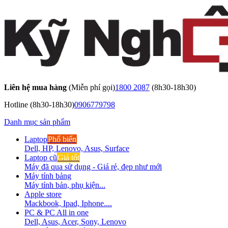
Liên hệ mua hàng
(Miễn phí gọi)
1800 2087
(8h30-18h30)
Hotline
(8h30-18h30)
0906779798
Danh mục sản phẩm
Laptop
Phổ biến
Dell, HP, Lenovo, Asus, Surface
Laptop cũ
Giá tốt
Máy đã qua sử dụng - Giá rẻ, đẹp như mới
Máy tính bảng
Máy tính bản, phụ kiện...
Apple store
Mackbook, Ipad, Iphone....
PC & PC All in one
Dell, Asus, Acer, Sony, Lenovo