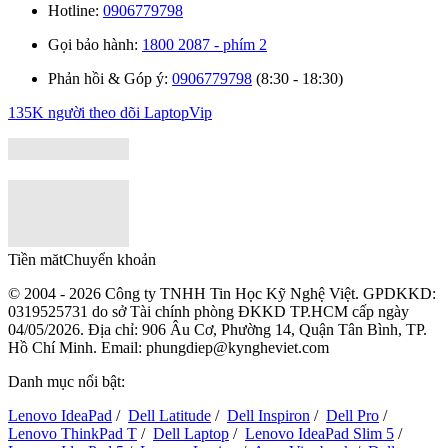
Hotline:
0906779798
Gọi bảo hành:
1800 2087 - phím 2
Phản hồi & Góp ý:
0906779798
(8:30 - 18:30)
135K người theo dõi
LaptopVip
Tiền măt
Chuyển khoản
© 2004 - 2026 Công ty TNHH Tin Học Kỹ Nghệ Việt. GPDKKD:
0319525731
do sở Tài chính phòng ĐKKD TP.HCM cấp ngày
04/05/2026. Địa chỉ: 906 Âu Cơ, Phường 14, Quận Tân Bình, TP.
Hồ Chí Minh. Email: phungdiep@kyngheviet.com
Danh mục nổi bật:
Lenovo IdeaPad
/
Dell Latitude
/
Dell Inspiron
/
Dell Pro
/
Lenovo ThinkPad T
/
Dell Laptop
/
Lenovo IdeaPad Slim 5
/