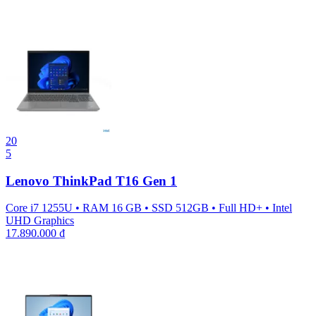
20
5
Lenovo ThinkPad T16 Gen 1
Core i7 1255U
•
RAM 16 GB
•
SSD 512GB
•
Full HD+
•
Intel
UHD Graphics
17.890.000
₫