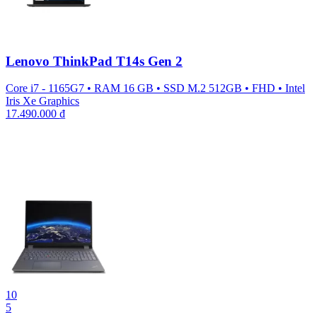
Lenovo ThinkPad T14s Gen 2
Core i7 - 1165G7
•
RAM 16 GB
•
SSD M.2 512GB
•
FHD
•
Intel
Iris Xe Graphics
17.490.000
₫
10
5