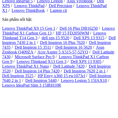
Lenovo IdeaPad 5
/
Lenovo Legion
/
Asus Vivobook
/
Dell
XPS
/
Lenovo ThinkPad
/
Dell Precision
/
Lenovo ThinkPad
X1
/
Lenovo ThinkBook
/
Laptop cũ
Sản phẩm nổi bật:
Lenovo ThinkPad X9 15 Gen 1
/
Dell 16 Plus DB16250
/
Lenovo
ThinkPad X1 Carbon Gen 13
/
HP 15 FD2050WM
/
Lenovo
Thinkpad T14 Gen 3
/
dell xps 15 9520
/
Dell XPS 13 9315
/
Dell
Inspiron 7430 2 in 1
/
Dell Inspiron 16 Plus 7620
/
Dell Inspiron
7435
/
Dell Inspiron 15 3511
/
Dell Inspiron 16 5620
/
Asus
Zenbook Q409ZA
/
Acer Aspire 5 A515-57-52YQ
/
Dell Latitude
7430
/
Microsoft Surface Pro 9
/
Lenovo ThinkPad X1 Carbon
Gen 9
/
Lenovo Thinkpad X13 Gen 3
/
Dell XPS 13 9305
/
Lenovo ThinkPad X1 Nano
/
Dell Latitude 7420
/
Dell Inspiron
3520
/
Dell Inspiron 14 Plus 7420
/
Dell Inspiron 7620 2 in 1
/
Dell Inspiron 3525
/
HP Envy x360 15 ew1073cl
/
Dell Inspiron
7640 2 in 1
/
Dell Inspiron 5440
/
Lenovo Legion 5 15IAX10
/
Lenovo IdeaPad Slim 3 15IRH10R