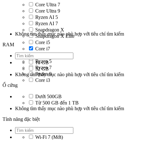
Core Ultra 7
Core Ultra 9
Ryzen AI 5
Ryzen AI 7
Snapdragon X
Không tìm thấy mục nào phù hợp với tiêu chí tìm kiếm
Snapdragon X Elite
Core i5
RAM
Core i7
Core i9
Ryzen 5
16 GB
Ryzen 7
32 GB
Ryzen 9
Không tìm thấy mục nào phù hợp với tiêu chí tìm kiếm
Core i3
Ổ cứng
Dưới 500GB
Từ 500 GB đến 1 TB
Không tìm thấy mục nào phù hợp với tiêu chí tìm kiếm
Tính năng đặc biệt
Wi-Fi 7 (Mới)