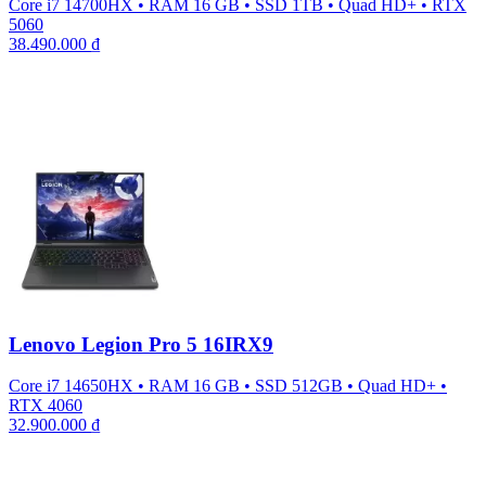
Core i7 14700HX
•
RAM 16 GB
•
SSD 1TB
•
Quad HD+
•
RTX
5060
38.490.000
₫
Lenovo Legion Pro 5 16IRX9
Core i7 14650HX
•
RAM 16 GB
•
SSD 512GB
•
Quad HD+
•
RTX 4060
32.900.000
₫