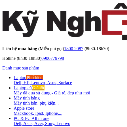
Liên hệ mua hàng
(Miễn phí gọi)
1800 2087
(8h30-18h30)
Hotline
(8h30-18h30)
0906779798
Danh mục sản phẩm
Laptop
Phổ biến
Dell, HP, Lenovo, Asus, Surface
Laptop cũ
Giá tốt
Máy đã qua sử dụng - Giá rẻ, đẹp như mới
Máy tính bảng
Máy tính bản, phụ kiện...
Apple store
Mackbook, Ipad, Iphone....
PC & PC All in one
Dell, Asus, Acer, Sony, Lenovo