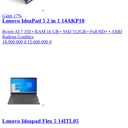
Giảm
17%
Lenovo IdeaPad 5 2 in 1 14AKP10
Ryzen AI 7 350
•
RAM 16 GB
•
SSD 512GB
•
Full HD+
•
AMD
Radeon Graphics
18.900.000
₫
15.600.000
₫
Lenovo Ideapad Flex 5 14ITL05