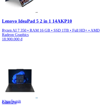
Lenovo IdeaPad 5 2 in 1 14AKP10
Ryzen AI 7 350
•
RAM 16 GB
•
SSD 1TB
•
Full HD+
•
AMD
Radeon Graphics
18.900.000
₫
Khuyến mãi
Giảm
2%