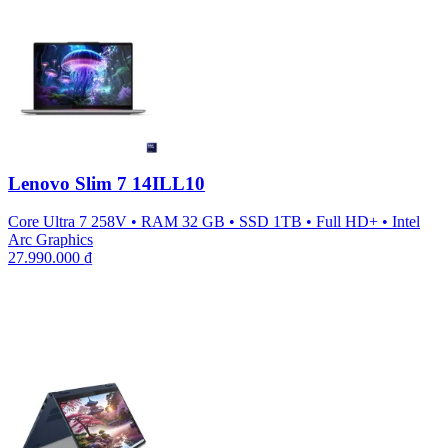
Lenovo Slim 7 14ILL10
Core Ultra 7 258V
•
RAM 32 GB
•
SSD 1TB
•
Full HD+
•
Intel
Arc Graphics
27.990.000
₫