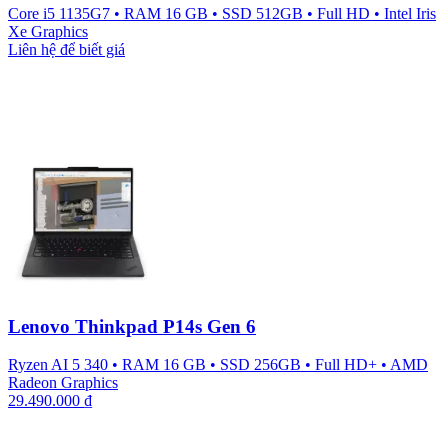
Core i5 1135G7
•
RAM 16 GB
•
SSD 512GB
•
Full HD
•
Intel Iris
Xe Graphics
Liên hệ để biết giá
Lenovo Thinkpad P14s Gen 6
Ryzen AI 5 340
•
RAM 16 GB
•
SSD 256GB
•
Full HD+
•
AMD
Radeon Graphics
29.490.000
₫