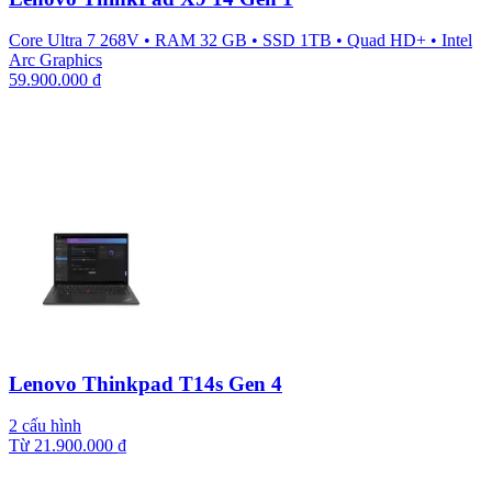
Core Ultra 7 268V
•
RAM 32 GB
•
SSD 1TB
•
Quad HD+
•
Intel
Arc Graphics
59.900.000
₫
Lenovo Thinkpad T14s Gen 4
2 cấu hình
Từ
21.900.000
₫