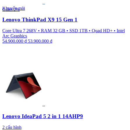
Khuyến mãi
Giảm
2%
Lenovo ThinkPad X9 15 Gen 1
Core Ultra 7 268V
•
RAM 32 GB
•
SSD 1TB
•
Quad HD+
•
Intel
Arc Graphics
54.900.000
₫
53.900.000
₫
Lenovo IdeaPad 5 2 in 1 14AHP9
2 cấu hình