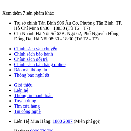
Xem thêm 7 sản phẩm khác
Trụ sở chính Tân Bình
906 Âu Cơ, Phường Tân Bình, TP.
Hồ Chí Minh
8h30 - 18h30
(Từ T2 - T7)
Chi Nhánh Hà Nội
Số 62B, Ngõ 62, Phố Nguyên Hồng,
Đống Đa, Hà Nội
08:30 - 18:30
(Từ T2 - T7)
Chính sách vận chuyển
Chính sách bảo hành
Chính sách đổi trả
Chính sách bán hàng online
Bảo mật thông tin
Thông báo nghỉ tết
Giới thiệu
Liên hệ
Thông tin thanh toán
Tuyển dụng
Tìm cửa hàng
Tin công nghệ
Liên Hệ Mua Hàng:
1800 2087
(Miễn phí gọi)