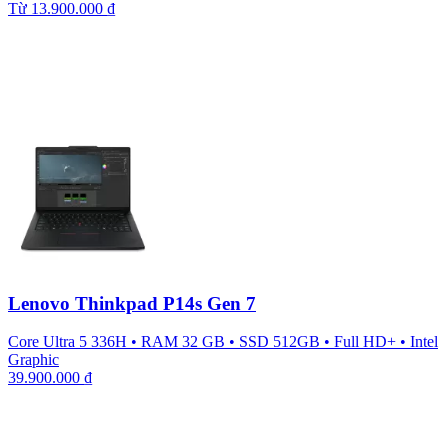
Từ
13.900.000
₫
Lenovo Thinkpad P14s Gen 7
Core Ultra 5 336H
•
RAM 32 GB
•
SSD 512GB
•
Full HD+
•
Intel
Graphic
39.900.000
₫