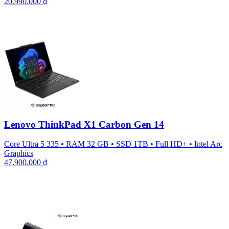
20.990.000
₫
Lenovo ThinkPad X1 Carbon Gen 14
Core Ultra 5 335
•
RAM 32 GB
•
SSD 1TB
•
Full HD+
•
Intel Arc
Graphics
47.900.000
₫