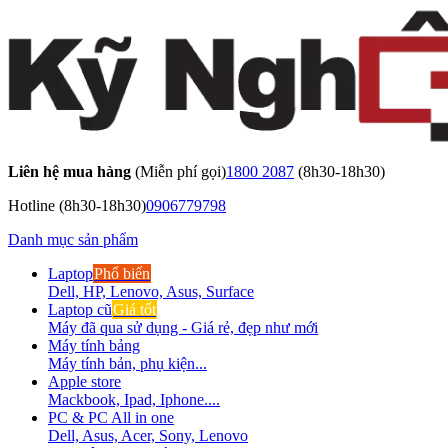
Liên hệ mua hàng
(Miễn phí gọi)
1800 2087
(8h30-18h30)
Hotline
(8h30-18h30)
0906779798
Danh mục sản phẩm
Laptop
Phổ biến
Dell, HP, Lenovo, Asus, Surface
Laptop cũ
Giá tốt
Máy đã qua sử dụng - Giá rẻ, đẹp như mới
Máy tính bảng
Máy tính bản, phụ kiện...
Apple store
Mackbook, Ipad, Iphone....
PC & PC All in one
Dell, Asus, Acer, Sony, Lenovo