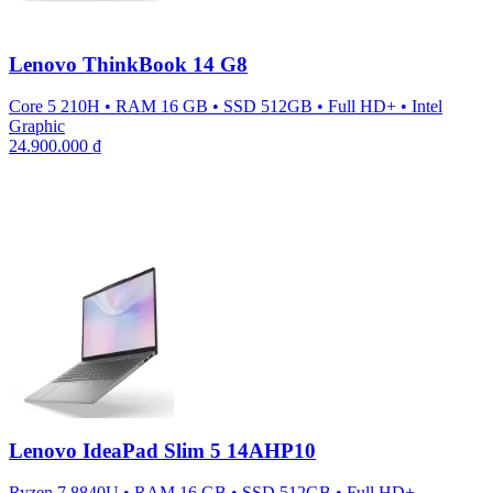
Lenovo ThinkBook 14 G8
Core 5 210H
•
RAM 16 GB
•
SSD 512GB
•
Full HD+
•
Intel
Graphic
24.900.000
₫
Lenovo IdeaPad Slim 5 14AHP10
Ryzen 7 8840U
•
RAM 16 GB
•
SSD 512GB
•
Full HD+