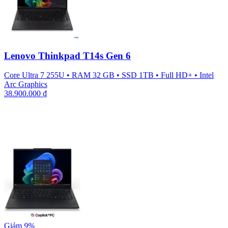
Lenovo Thinkpad T14s Gen 6
Core Ultra 7 255U
•
RAM 32 GB
•
SSD 1TB
•
Full HD+
•
Intel
Arc Graphics
38.900.000
₫
Giảm
9%