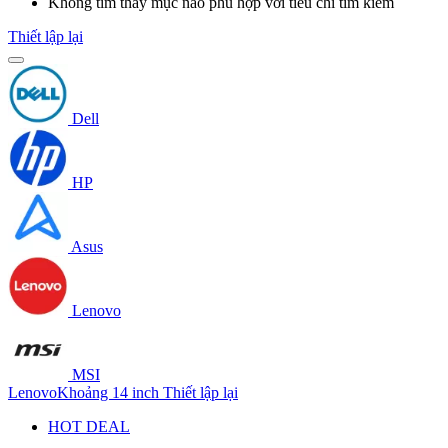
Không tìm thấy mục nào phù hợp với tiêu chí tìm kiếm
Thiết lập lại
Dell
HP
Asus
Lenovo
MSI
Lenovo
Khoảng 14 inch
Thiết lập lại
HOT DEAL