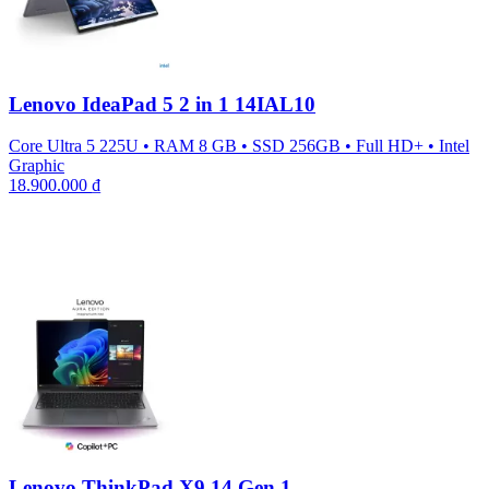
Lenovo IdeaPad 5 2 in 1 14IAL10
Core Ultra 5 225U
•
RAM 8 GB
•
SSD 256GB
•
Full HD+
•
Intel
Graphic
18.900.000
₫
Lenovo ThinkPad X9 14 Gen 1