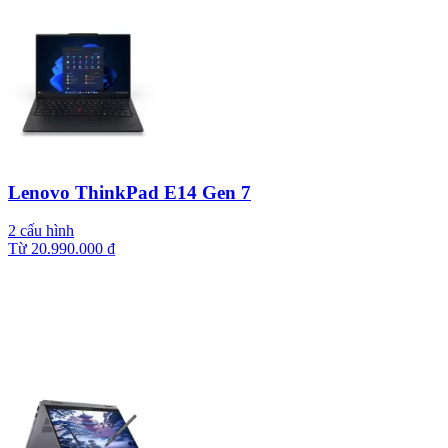
Lenovo ThinkPad E14 Gen 7
2 cấu hình
Từ
20.990.000
₫