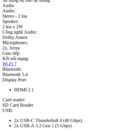
Sử dụng bộ nhớ hệ thống
Audio
Audio:
Stereo - 2 loa
Speaker:
2 loa x 2W
Công nghệ Audio:
Dolby Atmos
Microphones:
2x, Array
Giao tiếp
Kết nối mạng:
Wi-Fi 7
Bluetooth:
Bluetooth 5.4
Display Port:
HDMI 2.1
Card reader:
SD Card Reader
USB:
2x USB-C Thunderbolt 4 (40 Gbps)
2x USB-A 3.2 Gen 1 (5 Gbps)