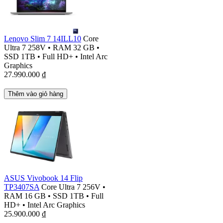
Lenovo Slim 7 14ILL10
Core
Ultra 7 258V
•
RAM 32 GB
•
SSD 1TB
•
Full HD+
•
Intel Arc
Graphics
27.990.000
₫
Thêm vào giỏ hàng
ASUS Vivobook 14 Flip
TP3407SA
Core Ultra 7 256V
•
RAM 16 GB
•
SSD 1TB
•
Full
HD+
•
Intel Arc Graphics
25.900.000
₫