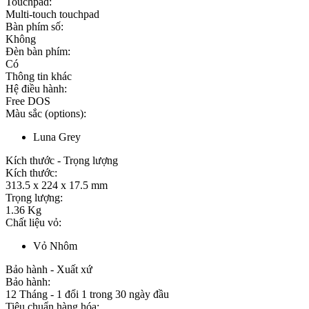
Touchpad:
Multi-touch touchpad
Bàn phím số:
Không
Đèn bàn phím:
Có
Thông tin khác
Hệ điều hành:
Free DOS
Màu sắc (options):
Luna Grey
Kích thước - Trọng lượng
Kích thước:
313.5 x 224 x 17.5 mm
Trọng lượng:
1.36 Kg
Chất liệu vỏ:
Vỏ Nhôm
Bảo hành - Xuất xứ
Bảo hành:
12 Tháng - 1 đổi 1 trong 30 ngày đầu
Tiêu chuẩn hàng hóa: