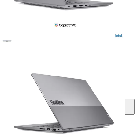
Chuột quang không dây
Ba lô/Túi xách khi mua laptop.
Sản phẩm được hỗ trợ cài đặt phần mềm miễn phí
(không bao gồm các phần mềm yêu cầu bản quyền).
Liên hệ mua hàng
1800 2087
(8:30-18:30) (Miễn cước gọi)
Mua ngay
Giao hàng tận nơi hoặc nhận tại cửa hàng
Mua trả góp
Chỉ từ: 2.619.000 ₫ / tháng
Các hình thức trả góp
Trả góp lãi suất thấp
Qua công ty tài chính, chỉ từ
2.252.000đ/tháng.
Thủ tục online đơn giản
Trả góp qua thẻ VISA nhanh chóng, tiện lợi
Theo dõi
So sánh
Giao hàng