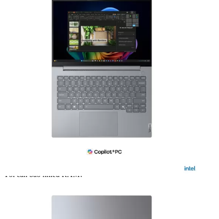
Core Ultra 5 325
Ngân sách
Thấp
Trung bình
Cao
Rất cao
Tại sao CPU lại quan trọng?
RAM
RAM 16 GB
Thấp
Trung bình
Cao
Rất cao
Tôi cần bao nhiêu RAM?
Ổ cứng
SSD 512GB