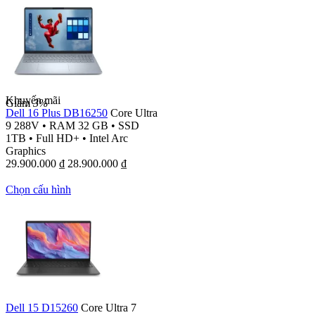
Khuyến mãi
Giảm
3%
Dell 16 Plus DB16250
Core Ultra
9 288V
•
RAM 32 GB
•
SSD
1TB
•
Full HD+
•
Intel Arc
Graphics
29.900.000
₫
28.900.000
₫
Chọn cấu hình
Dell 15 D15260
Core Ultra 7