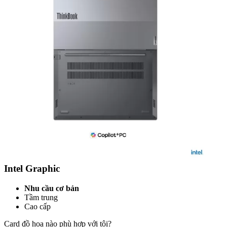
Nhỏ
Trung bình
Lớn
Tôi cần bao nhiêu dung lượng ổ
cứng?
Độ phân giải
Full HD+
HD
FHD
QHD 3K
4K Ultra HD
So sánh độ phân giải màn hình
Card đồ họa
Intel Graphic
Nhu cầu cơ bản
Tầm trung
Cao cấp
Card đồ họa nào phù hợp với tôi?