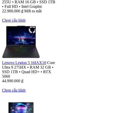
255U
•
RAM 16 GB
•
SSD 1TB
•
Full HD
•
Intel Graphic
22.900.000
₫
Mới ra mắt
Chọn cấu hình
Lenovo Legion 5 16IAX10
Core
Ultra 9 275HX
•
RAM 32 GB
•
SSD 1TB
•
Quad HD+
•
RTX
5060
44.990.000
₫
Chọn cấu hình