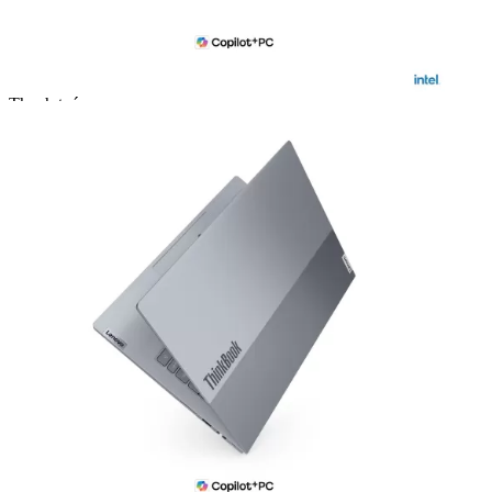
— Miễn phí vận chuyển toàn quốc
— Giao ngay trong 2H nội thành TP.HCM
— Giao hàng và thanh toán tại nhà (COD)
Thanh toán
Hậu mãi sau bán hàng