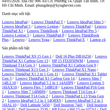
04/05/2026. Địa chỉ: 906 Âu Cơ, Phường 14, Quận Tân Bình, TP.
Hồ Chí Minh. Email: phungdiep@kyngheviet.com
Danh mục nổi bật:
Lenovo IdeaPad
/
Lenovo ThinkPad T
/
Lenovo IdeaPad Slim 5
/
Lenovo IdeaPad 5
/
Lenovo Legion
/
Lenovo ThinkPad
/
Lenovo
ThinkPad X1
/
Lenovo ThinkBook
/
Lenovo IdeaPad Pro 5
/
Lenovo Legion 5
/
Lenovo ThinkPad P
/
Lenovo ThinkBook
Plus
/
Lenovo
/
Lenovo Yoga
/
Lenovo ThinkPad E
/
Laptop cũ
Sản phẩm nổi bật:
Lenovo ThinkPad X9 15 Gen 1
/
Dell 16 Plus DB16250
/
Lenovo
ThinkPad X1 Carbon Gen 13
/
HP 15 FD2050WM
/
Lenovo
Thinkpad T14 Gen 3
/
Lenovo ThinkPad X1 Carbon Gen 9
/
Lenovo Thinkpad X13 Gen 3
/
Lenovo ThinkPad X1 Nano
/
Lenovo ThinkPad X1 2 in 1 Gen 11
/
Lenovo ThinkPad X1 Tablet
Gen 3
/
Lenovo ThinkPad X1 Carbon Gen 14
/
Lenovo Slim 7
14ILL10
/
Lenovo IdeaPad 5 2 in 1 14AHP9
/
Lenovo Legion 5
16IAX10
/
Lenovo Flex 7 14IRU8
/
Lenovo ThinkPad P16 Gen
1
/
Lenovo Slim 7 14IMH9
/
Lenovo Thinkpad T14 Gen 4
/
Lenovo Thinkpad T14 Gen 2
/
Lenovo ThinkPad L13 Yoga Gen
2
/
Lenovo IdeaPad 5 2 in 1 14Q8X9
/
Lenovo IdeaPad 5 2 in 1
16IAL10
/
Dell Latitude 5450
/
Dell Inspiron 7441
/
Dell Inspiron
16 5640
/
Dell Inspiron 3530
/
HP Envy x360 15 ew1073cl
/
Dell