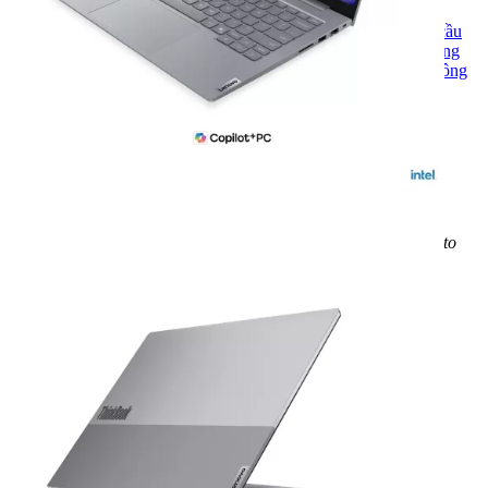
Lenovo
: Thành lập năm 1984, Lenovo khẳng định vị thế toàn cầu
với laptop ThinkPad, IdeaPad, Legion. Thiết kế tinh tế, hiệu năng
vượt trội, giá trị xứng đáng – Lenovo luôn dẫn đầu xu hướng công
nghệ hiện đại.
28.950.000
₫
Vui lòng liên hệ
Xem các sản phẩm tương tự
31.000.000
₫
Tiết kiệm đến:
2.050.000
₫
Cấu hình
Loại CPU - Tốc độ
Core Ultra 5 325 (8C/8T, 12 MB, up to
4.50 GHz)
RAM
16 GB
Dung lượng ổ cứng
512GB
Kích thước màn hình
14 inch
Bảo hành
12 Tháng - 1 đổi 1 trong 30 ngày đầu
Tiêu chuẩn hàng hóa
Brand New 100% - Full Box - Seal
Xem chi tiết cấu hình
Quà tặng