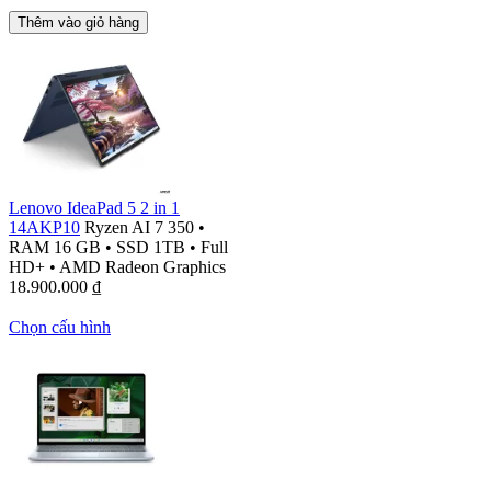
Thêm vào giỏ hàng
Lenovo IdeaPad 5 2 in 1
14AKP10
Ryzen AI 7 350
•
RAM 16 GB
•
SSD 1TB
•
Full
HD+
•
AMD Radeon Graphics
18.900.000
₫
Chọn cấu hình