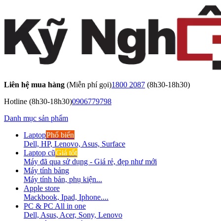
Liên hệ mua hàng
(Miễn phí gọi)
1800 2087
(8h30-18h30)
Hotline
(8h30-18h30)
0906779798
Danh mục sản phẩm
Laptop
Phổ biến
Dell, HP, Lenovo, Asus, Surface
Laptop cũ
Giá tốt
Máy đã qua sử dụng - Giá rẻ, đẹp như mới
Máy tính bảng
Máy tính bản, phụ kiện...
Apple store
Mackbook, Ipad, Iphone....
PC & PC All in one
Dell, Asus, Acer, Sony, Lenovo