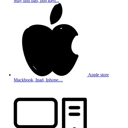
Máy tính bản, phụ kiện...
Apple store
Mackbook, Ipad, Iphone....