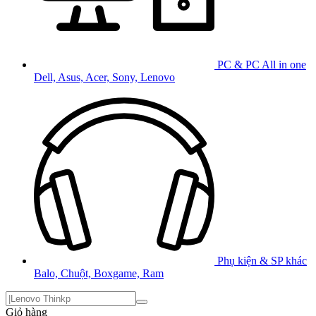
PC & PC All in one
Dell, Asus, Acer, Sony, Lenovo
Phụ kiện & SP khác
Balo, Chuột, Boxgame, Ram
Giỏ hàng