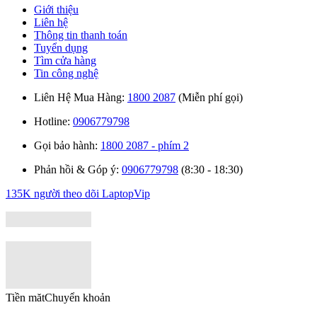
Giới thiệu
Liên hệ
Thông tin thanh toán
Tuyển dụng
Tìm cửa hàng
Tin công nghệ
Liên Hệ Mua Hàng:
1800 2087
(Miễn phí gọi)
Hotline:
0906779798
Gọi bảo hành:
1800 2087 - phím 2
Phản hồi & Góp ý:
0906779798
(8:30 - 18:30)
135K người theo dõi
LaptopVip
Tiền măt
Chuyển khoản