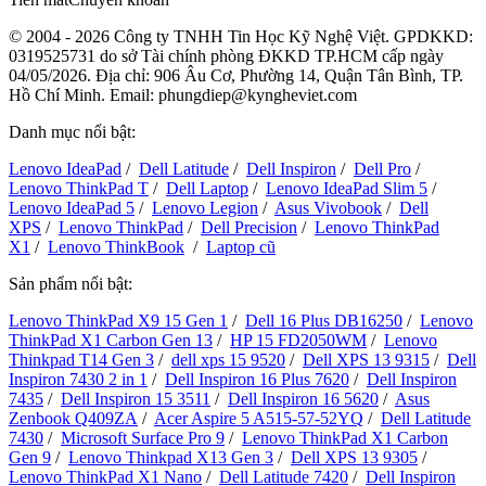
© 2004 - 2026 Công ty TNHH Tin Học Kỹ Nghệ Việt. GPDKKD:
0319525731
do sở Tài chính phòng ĐKKD TP.HCM cấp ngày
04/05/2026. Địa chỉ: 906 Âu Cơ, Phường 14, Quận Tân Bình, TP.
Hồ Chí Minh. Email: phungdiep@kyngheviet.com
Danh mục nổi bật:
Lenovo IdeaPad
/
Dell Latitude
/
Dell Inspiron
/
Dell Pro
/
Lenovo ThinkPad T
/
Dell Laptop
/
Lenovo IdeaPad Slim 5
/
Lenovo IdeaPad 5
/
Lenovo Legion
/
Asus Vivobook
/
Dell
XPS
/
Lenovo ThinkPad
/
Dell Precision
/
Lenovo ThinkPad
X1
/
Lenovo ThinkBook
/
Laptop cũ
Sản phẩm nổi bật:
Lenovo ThinkPad X9 15 Gen 1
/
Dell 16 Plus DB16250
/
Lenovo
ThinkPad X1 Carbon Gen 13
/
HP 15 FD2050WM
/
Lenovo
Thinkpad T14 Gen 3
/
dell xps 15 9520
/
Dell XPS 13 9315
/
Dell
Inspiron 7430 2 in 1
/
Dell Inspiron 16 Plus 7620
/
Dell Inspiron
7435
/
Dell Inspiron 15 3511
/
Dell Inspiron 16 5620
/
Asus
Zenbook Q409ZA
/
Acer Aspire 5 A515-57-52YQ
/
Dell Latitude
7430
/
Microsoft Surface Pro 9
/
Lenovo ThinkPad X1 Carbon
Gen 9
/
Lenovo Thinkpad X13 Gen 3
/
Dell XPS 13 9305
/
Lenovo ThinkPad X1 Nano
/
Dell Latitude 7420
/
Dell Inspiron