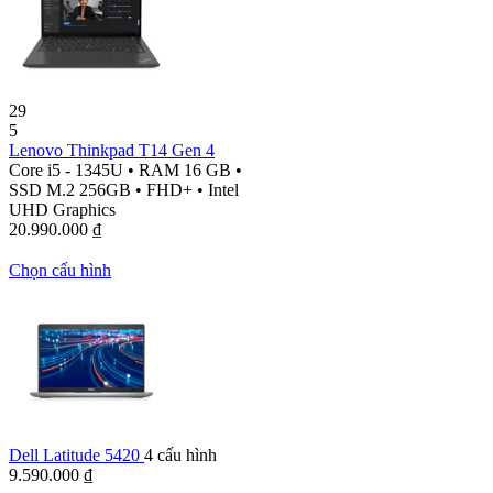
29
5
Lenovo Thinkpad T14 Gen 4
Core i5 - 1345U
•
RAM 16 GB
•
SSD M.2 256GB
•
FHD+
•
Intel
UHD Graphics
20.990.000
₫
Chọn cấu hình
Dell Latitude 5420
4 cấu hình
9.590.000
₫