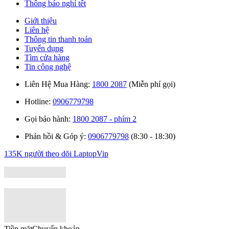
Thông báo nghỉ tết
Giới thiệu
Liên hệ
Thông tin thanh toán
Tuyển dụng
Tìm cửa hàng
Tin công nghệ
Liên Hệ Mua Hàng:
1800 2087
(Miễn phí gọi)
Hotline:
0906779798
Gọi bảo hành:
1800 2087 - phím 2
Phản hồi & Góp ý:
0906779798
(8:30 - 18:30)
135K người theo dõi
LaptopVip
Tiền măt
Chuyển khoản