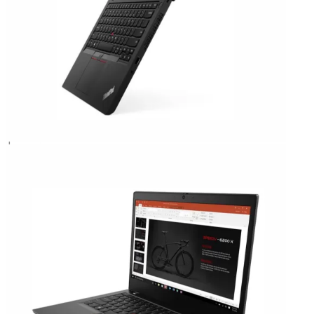
SKU:
LTL14ZJ
18.900.000
₫
Vui lòng liên hệ