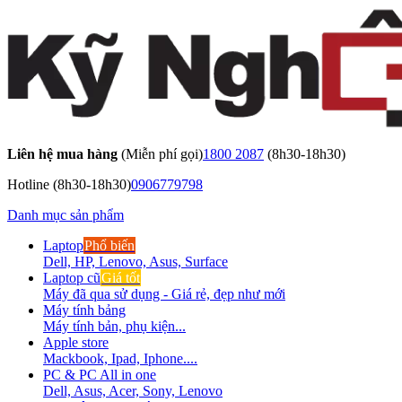
Liên hệ mua hàng
(Miễn phí gọi)
1800 2087
(8h30-18h30)
Hotline
(8h30-18h30)
0906779798
Danh mục sản phẩm
Laptop
Phổ biến
Dell, HP, Lenovo, Asus, Surface
Laptop cũ
Giá tốt
Máy đã qua sử dụng - Giá rẻ, đẹp như mới
Máy tính bảng
Máy tính bản, phụ kiện...
Apple store
Mackbook, Ipad, Iphone....
PC & PC All in one
Dell, Asus, Acer, Sony, Lenovo