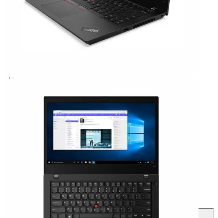
Xem các sản phẩm tương tự
Xem chi tiết cấu hình
Quà tặng
Chuột quang không dây
Ba lô/Túi xách khi mua laptop.
Sản phẩm được hỗ trợ cài đặt phần mềm miễn phí
(không bao gồm các phần mềm yêu cầu bản quyền).
Liên hệ mua hàng
1800 2087
(8:30-18:30) (Miễn cước gọi)
Mua ngay
Giao hàng tận nơi hoặc nhận tại cửa hàng
Mua trả góp
Chỉ từ: 1.710.000 ₫ / tháng
Các hình thức trả góp
Trả góp lãi suất thấp
Qua công ty tài chính, chỉ từ