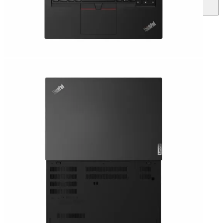
1.470.000đ/tháng.
Thủ tục online đơn giản
Trả góp qua thẻ VISA nhanh chóng, tiện lợi
Theo dõi
So sánh
Giao hàng
— Miễn phí vận chuyển toàn quốc
— Giao ngay trong 2H nội thành TP.HCM
— Giao hàng và thanh toán tại nhà (COD)
Thanh toán
Hậu mãi sau bán hàng