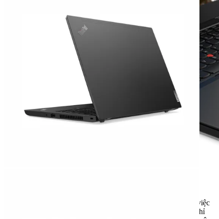
Đặc trưng Lenovo ThinkPad L14
Với thời lượng pin cả ngày trên máy tính xách tay
Lenovo
ThinkPad L14
,
bạn sẽ không bao giờ bị bó buộc vào bàn làm việc
của mình. Ngoài ra, công nghệ sạc nhanh giúp sạc 0-80% pin chỉ