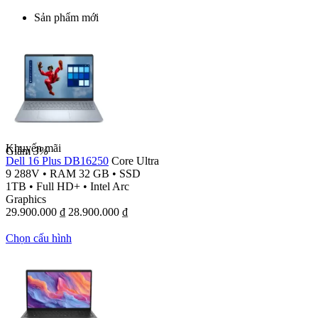
Sản phẩm mới
Khuyến mãi
Giảm
3%
Dell 16 Plus DB16250
Core Ultra
9 288V
•
RAM 32 GB
•
SSD
1TB
•
Full HD+
•
Intel Arc
Graphics
29.900.000
₫
28.900.000
₫
Chọn cấu hình