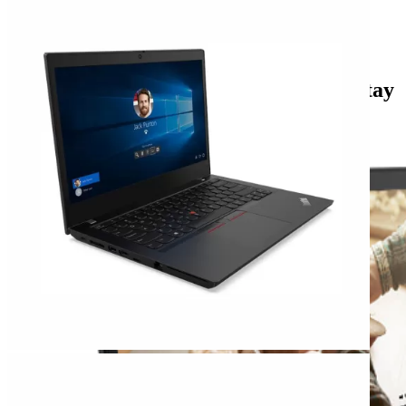
Thông tin sản phẩm
Lenovo ThinkPad L14 Máy tính xách tay
doanh nhân