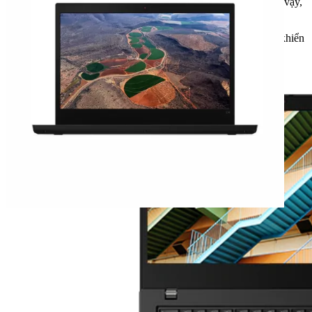
trong một giờ — gần như là một lần sạc đầy trong bữa trưa. Vì vậy,
hãy đi bất cứ đâu bạn cần để hoàn thành công việc.
Máy tính xách tay
Lenovo ThinkPad
L14 cung cấp bảng điều khiển
FHD. Kết hợp với Dolby Audio để nâng cao âm thanh, bạn sẽ
thưởng thức các bộ phim trực tuyến và nghe nhạc khi rảnh rỗi.