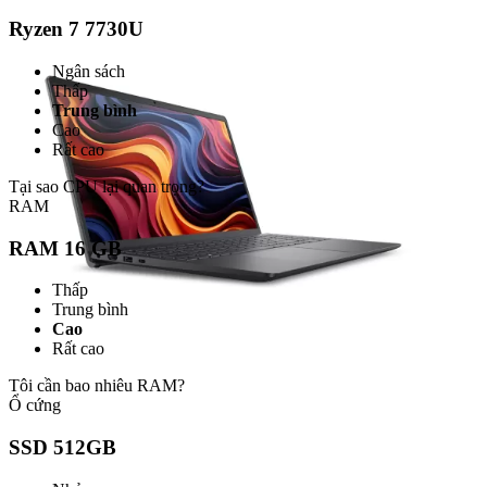
Ryzen 7 7730U
Ngân sách
Thấp
Trung bình
Cao
Rất cao
Tại sao CPU lại quan trọng?
RAM
RAM 16 GB
Thấp
Trung bình
Cao
Rất cao
Tôi cần bao nhiêu RAM?
Ổ cứng
SSD 512GB