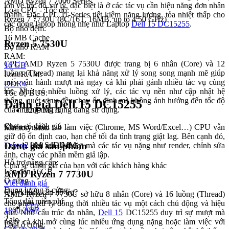
AMD Ryzen 7 7000 Series
lớn về tốc độ xử lý, đặc biệt là ở các tác vụ cần hiệu năng đơn nhân
Loại CPU - Tốc độ:
mạnh. Đặc CPU U-Series tiết kiệm năng lượng, tỏa nhiệt thấp cho
Ryzen 7 7730U (8C/16T, 16MB, up to 4.50 GHz)
các dòng laptop mỏng nhẹ như Laptop
Dell 15 DC15255
.
Bộ nhớ đệm:
16 MB Cache
Ryzen 5 7530U
Bộ nhớ RAM
RAM:
CPU AMD Ryzen 5 7530U được trang bị 6 nhân (Core) và 12
16 GB
luồng (Thread) mang lại khả năng xử lý song song mạnh mẽ giúp
Loại RAM:
máy vận hành mượt mà ngay cả khi phải gánh nhiều tác vụ cùng
DDR4
lúc. Nhờ có nhiều luồng xử lý, các tác vụ nền như cập nhật hệ
Tốc độ BUS:
thống, quét virus đều chạy ổn định mà không ảnh hưởng đến tốc độ
Đánh giá Dell 15 DC15255
của những ứng dụng đang sử dụng.
3200 MT/s
Chưa có đánh giá
Khi mở nhiều tab làm việc (Chrome, MS Word/Excel…) CPU vẫn
Memory Slot:
giữ độ ổn định cao, hạn chế tối đa tình trạng giật lag. Bên cạnh đó,
Đánh giá sản phẩm
2 khe SoDIMM
Laptop
Dell xử lý mượt mà các tác vụ nặng như render, chỉnh sửa
ảnh, chạy các phần mềm giả lập.
Hỗ trợ nâng cấp:
Chia sẻ đánh giá của bạn với các khách hàng khác
Lên đến 16GB
AMD Ryzen 7 7730U
Ổ cứng
Viết đánh giá
Dung lượng ổ cứng:
Quý khách cần hỗ trợ?
AMD Ryzen 7 7730U sở hữu 8 nhân (Core) và 16 luồng (Thread)
Tổng đài miễn phí
cho phép xử lý đồng thời nhiều tác vụ một cách chủ động và hiệu
1TB
1800 2087
quả. Nhờ cấu trúc đa nhân,
Dell 15
DC15255 duy trì sự mượt mà
Zalo
ngay cả khi mở cùng lúc nhiều ứng dụng nặng hoặc làm việc với
Loại ổ cứng:
Gửi tin nhắn