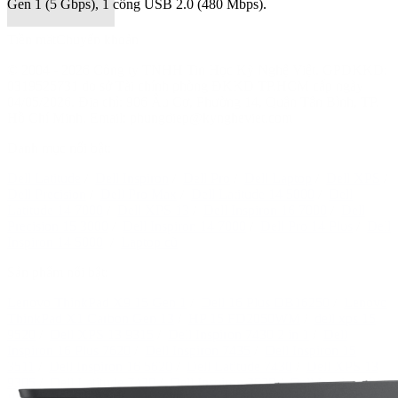
Gen 1 (5 Gbps), 1 cổng USB 2.0 (480 Mbps).
Tiền măt
Chuyển khoản
© 2004 - 2026 Công ty TNHH Tin Học Kỹ Nghệ Việt. GPDKKD:
0319525731
do sở Tài chính phòng ĐKKD TP.HCM cấp ngày
04/05/2026. Địa chỉ: 906 Âu Cơ, Phường 14, Quận Tân Bình, TP.
Hồ Chí Minh. Email: phungdiep@kyngheviet.com
Danh mục nổi bật:
Dell Latitude
/
Dell Inspiron
/
Dell Pro
/
Dell Laptop
/
Dell XPS
/
Dell Precision
/
Dell Pro Max
/
Dell Latitude 14 5000
/
Dell
Latitude 14 7000
/
Dell XPS 13
/
Dell Inspiron 16 7000
/
Dell
Precision 15 3000
/
Dell Inspiron 14 7000
/
Dell Pro 14 Plus
/
Dell
Inspiron 14 5000
/
Laptop cũ
Sản phẩm nổi bật:
Lenovo ThinkPad X9 15 Gen 1
/
Dell 16 Plus DB16250
/
Lenovo
ThinkPad X1 Carbon Gen 13
/
HP 15 FD2050WM
/
dell xps 15
9520
/
Dell XPS 13 9315
/
Dell Inspiron 7430 2 in 1
/
Dell
Inspiron 16 Plus 7620
/
Dell Inspiron 7435
/
Dell Inspiron 15
3511
/
Dell Inspiron 16 5620
/
Dell Latitude 7430
/
Dell XPS 13
9305
/
Dell Latitude 7420
/
Dell Inspiron 3520
/
Dell Inspiron 14