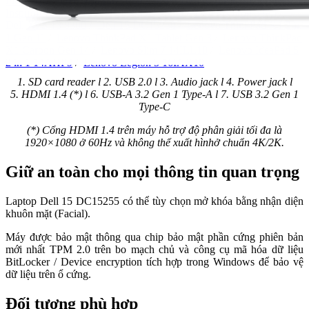
Plus 7420
/
Dell Inspiron 7620 2 in 1
/
Dell Inspiron 3525
/
Dell
Inspiron 7640 2 in 1
/
Dell 16 DC16255
/
Dell Inspiron 5440
/
Dell XPS 13 9300
/
Dell 15 DC15250
/
Lenovo ThinkPad X1 2 in
1 Gen 11
/
Lenovo ThinkPad X1 Tablet Gen 3
/
Lenovo ThinkPad
X1 Carbon Gen 14
/
Lenovo Slim 7 14ILL10
/
Lenovo IdeaPad 5
2 in 1 14AHP9
/
Lenovo Legion 5 16IAX10
1. SD card reader l 2. USB 2.0 l 3. Audio jack l 4. Power jack l
5. HDMI 1.4 (*) l 6. USB-A 3.2 Gen 1 Type-A l 7. USB 3.2 Gen 1
Type-C
(*) Cổng HDMI 1.4 trên máy hỗ trợ độ phân giải tối đa là
1920×1080 ở 60Hz và không thể xuất hìnhở chuẩn 4K/2K.
Giữ an toàn cho mọi thông tin quan trọng
Laptop Dell 15 DC15255 có thể tùy chọn mở khóa bằng nhận diện
khuôn mặt (Facial).
Máy được bảo mật thông qua chip bảo mật phần cứng phiên bản
mới nhất TPM 2.0 trên bo mạch chủ và công cụ mã hóa dữ liệu
BitLocker / Device encryption tích hợp trong Windows để bảo vệ
dữ liệu trên ổ cứng.
Đối tượng phù hợp