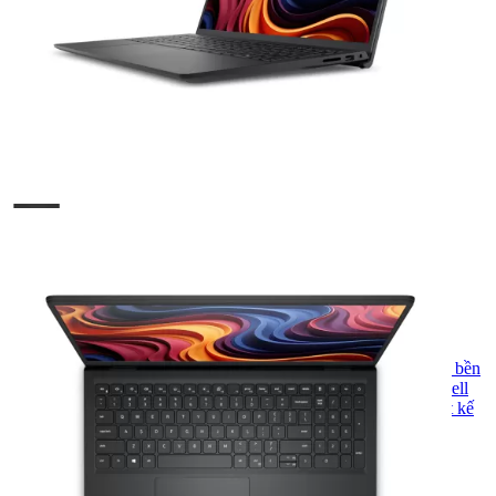
SKU:
DB5255VG
Dell
: Thành lập năm 1984, Dell mang đến giải pháp công nghệ bền
bỉ và mạnh mẽ cho mọi nhu cầu. Từ văn phòng đến cá nhân, Dell
luôn đồng hành với chất lượng ổn định, dịch vụ tận tâm và thiết kế
hiện đại.
18.900.000
₫
Vui lòng liên hệ
Xem các sản phẩm tương tự