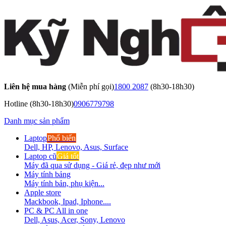
Liên hệ mua hàng
(Miễn phí gọi)
1800 2087
(8h30-18h30)
Hotline
(8h30-18h30)
0906779798
Danh mục sản phẩm
Laptop
Phổ biến
Dell, HP, Lenovo, Asus, Surface
Laptop cũ
Giá tốt
Máy đã qua sử dụng - Giá rẻ, đẹp như mới
Máy tính bảng
Máy tính bản, phụ kiện...
Apple store
Mackbook, Ipad, Iphone....
PC & PC All in one
Dell, Asus, Acer, Sony, Lenovo