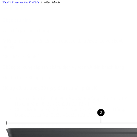
Dell Latitude 5420
4 cấu hình
9.590.000
₫
Chọn cấu hình
Giao hàng nhanh chóng
Miễn phí vận chuyển tên toàn quốc, chất lượng phục vụ chuyên
nghiệp
Chất lượng tốt nhất
Chúng tôi cung cấp sản phẩm, dịch vụ tốt nhất đến khách hàng
Đổi trả trong 30 ngày đầu
Hỗ trợ đổi trả trong 30 ngày đầu nếu sản phẩm lỗi
Trụ sở chính Tân Bình
906 Âu Cơ, Phường Tân Bình, TP.
Hồ Chí Minh
8h30 - 18h30
(Từ T2 - T7)
Chi Nhánh Hà Nội
Số 62B, Ngõ 62, Phố Nguyên Hồng,
Đống Đa, Hà Nội
08:30 - 18:30
(Từ T2 - T7)
Chính sách vận chuyển
Chính sách bảo hành
Chính sách đổi trả