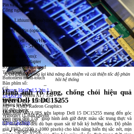
Pin và Adapter
ASUS Vivobook 14 Flip
Công nghệ pin:
TP3407SA
Core Ultra 7 256V
•
RAM 16 GB
•
SSD 1TB
•
Full
Lithium ion polymer
HD+
•
Intel Arc Graphics
25.900.000
₫
Thông tin Pin (options):
Thêm vào giỏ hàng
3 cell - 41 WHr
4 cell - 54 WHr
Adapter (options):
65 Watt AC Adapter
Keyboard & Touchpad
Touchpad:
RAM DDR4 mang lại khả năng đa nhiệm và cải thiện tốc độ phản
Buttonless multi-touch
hồi hệ thống
Bàn phím số:
Có
Lenovo IdeaPad 5 2 in 1
Hình ảnh rõ ràng, chống chói hiệu quả
Đèn bàn phím:
14AKP10
Ryzen AI 7 350
•
trên Dell 15 DC15255
Options
RAM 16 GB
•
SSD 1TB
•
Full
Thông tin khác
HD+
•
AMD Radeon Graphics
Hệ điều hành:
18.900.000
₫
Màn hình WVA/IPS trên laptop Dell 15 DC15255 mang đến góc
Windows 11 Bản Quyền
nhìn rộng đến 178° giúp hình ảnh giữ được màu sắc trung thực và
Màu sắc (options):
Chọn cấu hình
độ sáng đồng đều dù bạn quan sát từ bất kỳ hướng nào. Độ phân
giải FHD (1920 × 1080 pixels) cho khả năng hiển thị sắc nét, mịn
Carbon Black