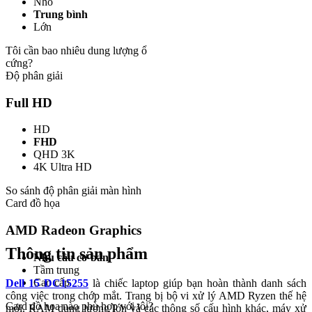
Nhỏ
Trung bình
Lớn
Tôi cần bao nhiêu dung lượng ổ
cứng?
Độ phân giải
Full HD
HD
FHD
QHD 3K
4K Ultra HD
So sánh độ phân giải màn hình
Card đồ họa
AMD Radeon Graphics
Thông tin sản phẩm
Nhu cầu cơ bản
Tầm trung
Cao cấp
Dell 15 DC15255
là chiếc laptop giúp bạn hoàn thành danh sách
công việc trong chớp mắt. Trang bị bộ vi xử lý AMD Ryzen thế hệ
Card đồ họa nào phù hợp với tôi?
mới, RAM dung lượng lớn và các thông số cấu hình khác, máy xử