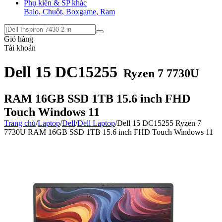
Phụ kiện & SP khác
Balo, Chuột, Boxgame, Ram
Giỏ hàng
Tài khoản
Dell 15 DC15255
Ryzen 7 7730U
RAM 16GB SSD 1TB 15.6 inch FHD
Touch Windows 11
Trang chủ
/
Laptop
/
Dell
/
Dell Laptop
/
Dell 15 DC15255 Ryzen 7
7730U RAM 16GB SSD 1TB 15.6 inch FHD Touch Windows 11