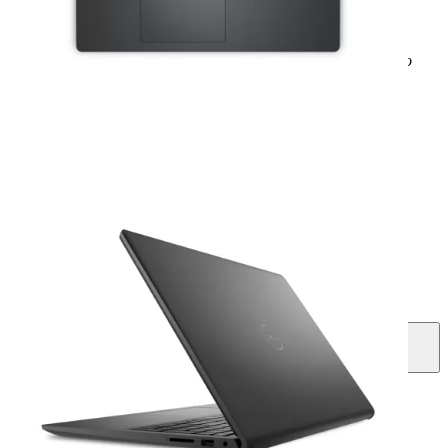
Cấu hình
Loại CPU - Tốc độ
Ryzen 7 7730U (8C/16T, 16MB, up to
4.50 GHz)
RAM
16 GB
Dung lượng ổ cứng
1TB
Kích thước màn hình
15.6 inch
Bảo hành
12 Tháng - 1 đổi 1 trong 30 ngày đầu
Tiêu chuẩn hàng hóa
Open Box
Xem chi tiết cấu hình
Liên hệ mua hàng
1800 2087
(8:30-18:30) (Miễn cước gọi)
Mua ngay
Giao hàng tận nơi hoặc nhận tại cửa hàng
Mua trả góp
Chỉ từ: 1.710.000 ₫ / tháng
Các hình thức trả góp
Trả góp lãi suất thấp
Qua công ty tài chính, chỉ từ
1.470.000đ/tháng.
Thủ tục online đơn giản
Trả góp qua thẻ VISA nhanh chóng, tiện lợi
Theo dõi
So sánh
Giao hàng