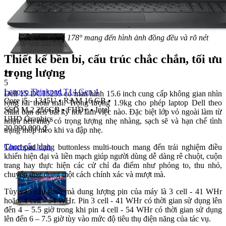
Góc nhìn rộng 178° mang đến hình ảnh đồng đều và rõ nét
Thiết kế bền bỉ, cấu trúc chắc chắn, tối ưu
trọng lượng
29
5
Lenovo Thinkpad T14 Gen 4
Dell 15 DC15255 có màn hình 15.6 inch cung cấp không gian nhìn
Core i5 - 1345U
•
RAM 16 GB
•
rộng rãi thoải mái. Trọng lượng 1.9kg cho phép laptop Dell theo
SSD M.2 256GB
•
FHD+
•
Intel
chân bạn đến bất kỳ nơi làm việc nào. Đặc biệt lớp vỏ ngoài làm từ
UHD Graphics
nhựa nên máy có trọng lượng nhẹ nhàng, sạch sẽ và hạn chế tình
20.990.000
₫
trạng móp méo khi va đập nhẹ.
Chọn cấu hình
Touchpad dạng buttonless multi-touch mang đến trải nghiệm điều
khiển hiện đại và liền mạch giúp người dùng dễ dàng rê chuột, cuộn
trang hay thực hiện các cử chỉ đa điểm như phóng to, thu nhỏ,
chuyển ứng dụng một cách chính xác và mượt mà.
Tùy vào cấu hình mà dung lượng pin của máy là 3 cell - 41 WHr
hoặc. 4 cell - 54 WHr. Pin 3 cell - 41 WHr có thời gian sử dụng lên
đến 4 – 5.5 giờ trong khi pin 4 cell - 54 WHr có thời gian sử dụng
lên đến 6 – 7.5 giờ tùy vào mức độ tiêu thụ điện năng của tác vụ.