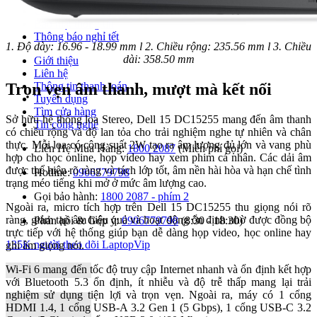
Chính sách bán hàng online
Bảo mật thông tin
Thông báo nghỉ tết
1. Độ dày: 16.96 - 18.99 mm l 2. Chiều rộng: 235.56 mm l 3. Chiều
dài: 358.50 mm
Giới thiệu
Liên hệ
Trọn vẹn âm thanh, mượt mà kết nối
Thông tin thanh toán
Tuyển dụng
Tìm cửa hàng
Sở hữu hệ thống loa Stereo, Dell 15 DC15255 mang đến âm thanh
Tin công nghệ
có chiều rộng và độ lan tỏa cho trải nghiệm nghe tự nhiên và chân
thực. Mỗi loa có công suất 2W tạo ra âm lượng đủ lớn và vang phù
Liên Hệ Mua Hàng:
1800 2087
(Miễn phí gọi)
hợp cho học online, họp video hay xem phim cá nhân. Các dải âm
được thể hiện rõ ràng và tách lớp tốt, âm nền hài hòa và hạn chế tình
Hotline:
0906779798
trạng méo tiếng khi mở ở mức âm lượng cao.
Gọi bảo hành:
1800 2087 - phím 2
Ngoài ra, micro tích hợp trên Dell 15 DC15255 thu giọng nói rõ
ràng, giảm tạp âm hiệu quả và hoạt động ổn định nhờ được đồng bộ
Phản hồi & Góp ý:
0906779798
(8:30 - 18:30)
trực tiếp với hệ thống giúp bạn dễ dàng họp video, học online hay
135K người theo dõi
LaptopVip
ghi âm giọng nói.
Wi-Fi 6 mang đến tốc độ truy cập Internet nhanh và ổn định kết hợp
với Bluetooth 5.3 ổn định, ít nhiễu và độ trễ thấp mang lại trải
nghiệm sử dụng tiện lợi và trọn vẹn. Ngoài ra, máy có 1 cổng
HDMI 1.4, 1 cổng USB-A 3.2 Gen 1 (5 Gbps), 1 cổng USB-C 3.2