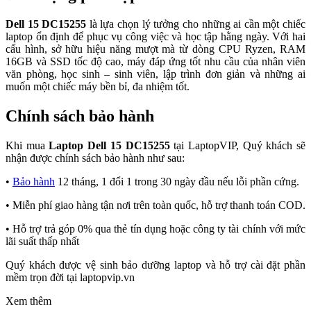
Dell 15 DC15255
là lựa chọn lý tưởng cho những ai cần một chiếc
laptop ổn định để phục vụ công việc và học tập hằng ngày. Với hai
cấu hình, sở hữu hiệu năng mượt mà từ dòng CPU Ryzen, RAM
16GB và SSD tốc độ cao, máy đáp ứng tốt nhu cầu của nhân viên
văn phòng, học sinh – sinh viên, lập trình đơn giản và những ai
muốn một chiếc máy bền bỉ, đa nhiệm tốt.
Chính sách bảo hành
Khi mua
Laptop Dell 15 DC15255
tại LaptopVIP, Quý khách sẽ
nhận được chính sách bảo hành như sau:
•
Bảo hành
12 tháng, 1 đổi 1 trong 30 ngày đầu nếu lỗi phần cứng.
• Miễn phí giao hàng tận nơi trên toàn quốc, hỗ trợ thanh toán COD.
• Hỗ trợ trả góp 0% qua thẻ tín dụng hoặc công ty tài chính với mức
lãi suất thấp nhất
Quý khách được vệ sinh bảo dưỡng laptop và hỗ trợ cài đặt phần
mềm trọn đời tại laptopvip.vn
Xem thêm