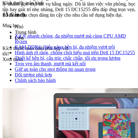
Kích thước màn hình
lý nhanh gọn mọi tác vụ hằng ngày. Dù là làm việc văn phòng, học
tập hay giải trí nhẹ nhàng, Dell 15 DC15255 đều đáp ứng trọn vẹn,
15.6 inch
trở thành lựa chọn đáng tin cậy cho nhu cầu sử dụng hiện đại.
Mục lục
Nhỏ
Trung bình
Xử lý nhanh chóng, đa nhiệm mượt mà cùng CPU AMD
Lớn
Ryzen
RAM DDR4: Hiệu năng bền bỉ, đa nhiệm vượt trội
Kích thước màn hình phù hợp với
Hình ảnh rõ ràng, chống chói hiệu quả trên Dell 15 DC15255
tôi?
Thiết kế bền bỉ, cấu trúc chắc chắn, tối ưu trọng lượng
Xem thêm
Trọn vẹn âm thanh, mượt mà kết nối
Giữ an toàn cho mọi thông tin quan trọng
Đối tượng phù hợp
Chính sách bảo hành