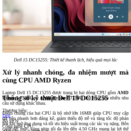
Dell 15 DC15255: Thiết kế thanh lịch, hiệu quả mọi lúc
Xử lý nhanh chóng, đa nhiệm mượt mà
cùng CPU AMD Ryzen
Laptop Dell 15 DC15255 được trang bị hai dòng CPU gồm
AMD
Thông số kỹ thuật Dell 15 DC15255
Ryzen 5 7530U
và
AMD Ryzen 7 7730U
linh hoạt cho nhiều nhu
cầu sử dụng khác nhau.
Thương hiệu:
Điểm chung của hai CPU là bộ nhớ lớn 16MB giúp CPU truy cập
Dell
dữ liệu nhanh hơn đáng kể, giảm thiểu độ trễ và tăng tốc độ phản
Bộ xử lý
hồi khi mở ứng dụng và tối ưu hiệu suất trong các tác vụ nặng. Bên
Công nghệ CPU:
cạnh đó, mức xung nhịp tối đa lên đến 4.50 GHz mang lại lợi thế