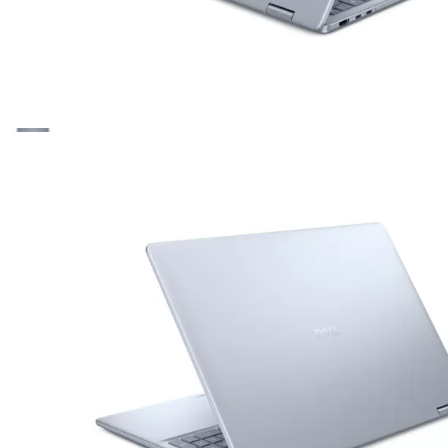
Dell
: Thành lập năm 1984, Dell mang đến giải pháp công nghệ bền bỉ
SKU:
DB6251AB
21.490.000
₫
Vui lòng liên hệ
Xem các sản phẩm tương tự
Cấu hình
Loại CPU - Tốc độ
Core Ultra 7 256V (8C/8T, 12MB, up to 4.
RAM
16 GB
Dung lượng ổ cứng
1TB