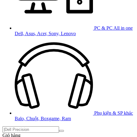
PC & PC All in one
Dell, Asus, Acer, Sony, Lenovo
Phụ kiện & SP khác
Balo, Chuột, Boxgame, Ram
Giỏ hàng