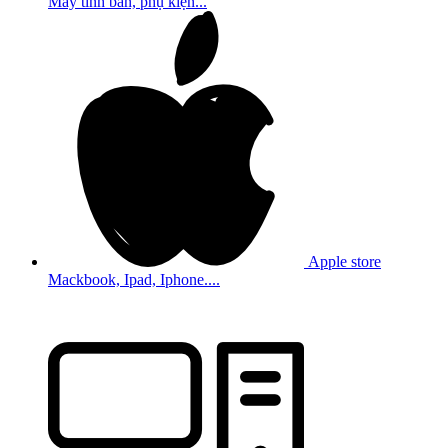
Máy tính bản, phụ kiện...
Apple store
Mackbook, Ipad, Iphone....