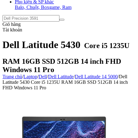
Phụ kiện & SP khác
Balo, Chuột, Boxgame, Ram
Giỏ hàng
Tài khoản
Dell Latitude 5430
Core i5 1235U
RAM 16GB SSD 512GB 14 inch FHD
Windows 11 Pro
Trang chủ
/
Laptop
/
Dell
/
Dell Latitude
/
Dell Latitude 14 5000
/
Dell
Latitude 5430 Core i5 1235U RAM 16GB SSD 512GB 14 inch
FHD Windows 11 Pro