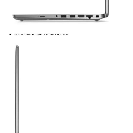
36 Tháng (+
1.200.000
₫
)
Cấu hình
RAM
16 GB
Dung lượng ổ cứng
512GB
Kích thước màn hình
14 inch
Trọng lượng
1.36 kg
Bảo hành
12 Tháng - 1 đổi 1 trong 30 ngày đầu
Tiêu chuẩn hàng hóa
Used
Xem chi tiết cấu hình
Quà tặng
Chuột quang không dây
Ba lô/Túi xách khi mua laptop.