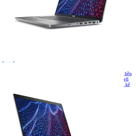
SKU:
DL5430JM
Dell
: Thành lập năm 1984, Dell mang đến giải pháp công nghệ bền
bỉ và mạnh mẽ cho mọi nhu cầu. Từ văn phòng đến cá nhân, Dell
luôn đồng hành với chất lượng ổn định, dịch vụ tận tâm và thiết kế
hiện đại.
9.790.000
₫
Trả giá
Chọn cấu hình:
Cpu
•
Ram
•
Ổ Cứng
•