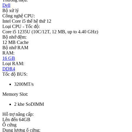
Dell
Bộ xử lý
Công nghệ CPU:
Intel Core i5 thế hệ thứ 12
Loại CPU - Tốc độ:
Core i5 1235U (10C/12T, 12 MB, up to 4.40 GHz)
Bộ nhớ đệm:
12 MB Cache
Bộ nhớ RAM
RAM:
16 GB
Loại RAM:
DDR4
Tốc độ BUS:
3200MT/s
Memory Slot:
2 khe SoDIMM
Hỗ trợ nâng cấp:
Lên đến 64GB
Ổ cứng
Dung lượng ổ cứng: