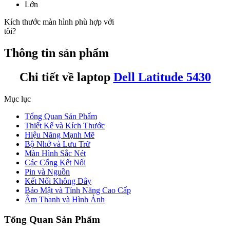
Lớn
Kích thước màn hình phù hợp với
tôi?
Thông tin sản phẩm
Chi tiết về laptop
Dell Latitude 5430
Mục lục
Tổng Quan Sản Phẩm
Thiết Kế và Kích Thước
Hiệu Năng Mạnh Mẽ
Bộ Nhớ và Lưu Trữ
Màn Hình Sắc Nét
Các Cổng Kết Nối
Pin và Nguồn
Kết Nối Không Dây
Bảo Mật và Tính Năng Cao Cấp
Âm Thanh và Hình Ảnh
Tổng Quan Sản Phẩm