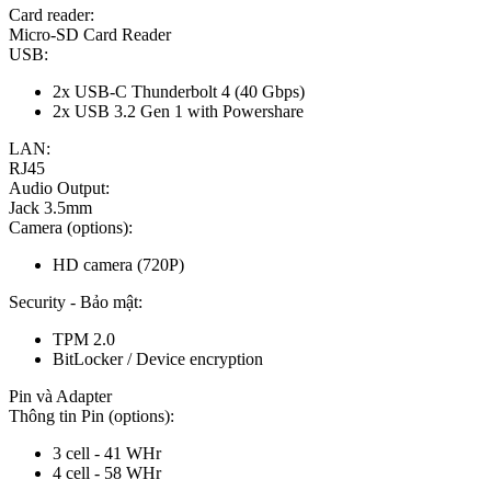
Card reader:
Micro-SD Card Reader
USB:
2x USB-C Thunderbolt 4 (40 Gbps)
2x USB 3.2 Gen 1 with Powershare
LAN:
RJ45
Audio Output:
Jack 3.5mm
Camera (options):
HD camera (720P)
Security - Bảo mật:
TPM 2.0
BitLocker / Device encryption
Pin và Adapter
Thông tin Pin (options):
3 cell - 41 WHr
4 cell - 58 WHr