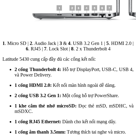
1
. Micro SD |
2
. Audio Jack |
3
&
4
. USB 3.2 Gen 1 |
5
. HDMI 2.0 |
6
. RJ45 |
7
. Lock Slot |
8
. 2 x Thunderbolt 4
Latitude 5430 cung cấp đầy đủ các cổng kết nối:
2 cổng Thunderbolt 4:
Hỗ trợ DisplayPort, USB-C, USB 4,
và Power Delivery.
1 cổng HDMI 2.0:
Kết nối màn hình ngoài dễ dàng.
2 cổng USB 3.2 Gen 1:
Một cổng hỗ trợ PowerShare.
1 khe cắm thẻ nhớ microSD:
Đọc thẻ mSD, mSDHC, và
mSDXC.
1 cổng RJ45 Ethernet:
Dành cho kết nối mạng dây.
1 cổng âm thanh 3.5mm:
Tương thích tai nghe và micro.