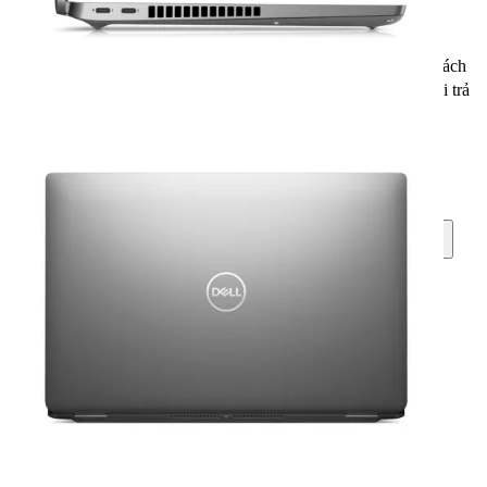
Sản phẩm được hỗ trợ cài đặt phần mềm miễn phí
(không bao gồm các phần mềm yêu cầu bản quyền).
Đổi sản phẩm mới trong 30 ngày, nếu lỗi phần cứng
Quý khách
30
có 30 ngày để đổi hoặc trả lại mặt hàng này, xem
chính sách đổi trả
Liên hệ mua hàng
1800 2087
(8:30-18:30) (Miễn cước gọi)
Mua ngay
Giao hàng tận nơi hoặc nhận tại cửa hàng
Mua trả góp
Chỉ từ: 886.000 ₫ / tháng
Các hình thức trả góp
Trả góp lãi suất thấp
Qua công ty tài chính, chỉ từ đ/tháng.
Thủ tục online đơn giản
Trả góp qua thẻ VISA nhanh chóng, tiện lợi
Mua ngay 1-nhấp chuột
Theo dõi
So sánh
Giao hàng
— Miễn phí vận chuyển toàn quốc
— Giao ngay trong 2H nội thành TP.HCM
— Giao hàng và thanh toán tại nhà (COD)
Thanh toán
Hậu mãi sau bán hàng