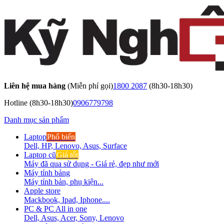
Liên hệ mua hàng
(Miễn phí gọi)
1800 2087
(8h30-18h30)
Hotline
(8h30-18h30)
0906779798
Danh mục sản phẩm
Laptop
Phổ biến
Dell, HP, Lenovo, Asus, Surface
Laptop cũ
Giá tốt
Máy đã qua sử dụng - Giá rẻ, đẹp như mới
Máy tính bảng
Máy tính bản, phụ kiện...
Apple store
Mackbook, Ipad, Iphone....
PC & PC All in one
Dell, Asus, Acer, Sony, Lenovo