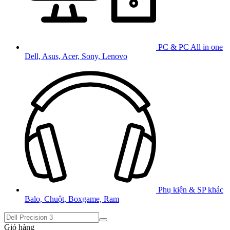
PC & PC All in one
Dell, Asus, Acer, Sony, Lenovo
Phụ kiện & SP khác
Balo, Chuột, Boxgame, Ram
Giỏ hàng