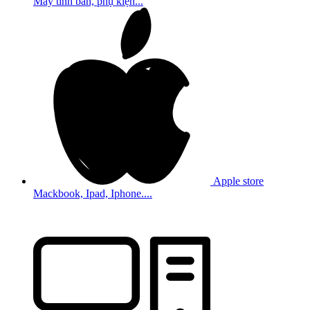
Máy tính bản, phụ kiện...
Apple store
Mackbook, Ipad, Iphone....