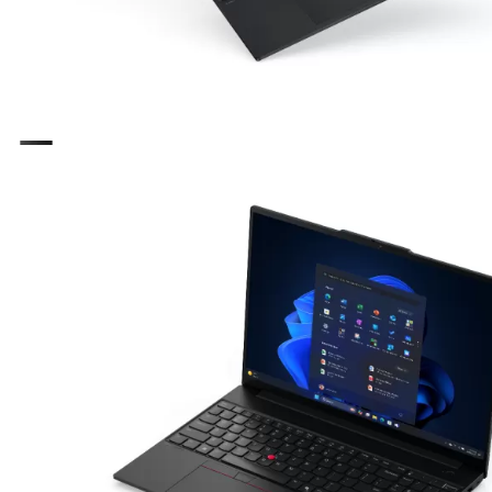
Lenovo
: Thành lập năm 1984, Lenovo khẳng định vị thế toàn cầu với 
đại.