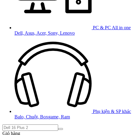
PC & PC All in one
Dell, Asus, Acer, Sony, Lenovo
Phụ kiện & SP khác
Balo, Chuột, Boxgame, Ram
Giỏ hàng