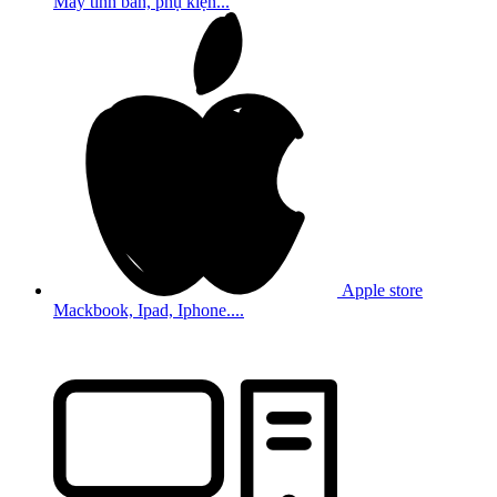
Máy tính bản, phụ kiện...
Apple store
Mackbook, Ipad, Iphone....