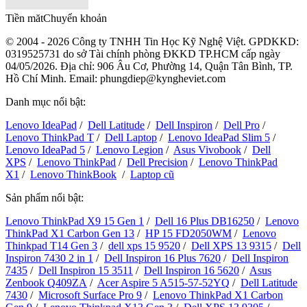
Tiền măt
Chuyển khoản
© 2004 - 2026 Công ty TNHH Tin Học Kỹ Nghệ Việt. GPDKKD:
0319525731
do sở Tài chính phòng ĐKKD TP.HCM cấp ngày
04/05/2026. Địa chỉ: 906 Âu Cơ, Phường 14, Quận Tân Bình, TP.
Hồ Chí Minh. Email: phungdiep@kyngheviet.com
Danh mục nổi bật:
Lenovo IdeaPad
/
Dell Latitude
/
Dell Inspiron
/
Dell Pro
/
Lenovo ThinkPad T
/
Dell Laptop
/
Lenovo IdeaPad Slim 5
/
Lenovo IdeaPad 5
/
Lenovo Legion
/
Asus Vivobook
/
Dell
XPS
/
Lenovo ThinkPad
/
Dell Precision
/
Lenovo ThinkPad
X1
/
Lenovo ThinkBook
/
Laptop cũ
Sản phẩm nổi bật:
Lenovo ThinkPad X9 15 Gen 1
/
Dell 16 Plus DB16250
/
Lenovo
ThinkPad X1 Carbon Gen 13
/
HP 15 FD2050WM
/
Lenovo
Thinkpad T14 Gen 3
/
dell xps 15 9520
/
Dell XPS 13 9315
/
Dell
Inspiron 7430 2 in 1
/
Dell Inspiron 16 Plus 7620
/
Dell Inspiron
7435
/
Dell Inspiron 15 3511
/
Dell Inspiron 16 5620
/
Asus
Zenbook Q409ZA
/
Acer Aspire 5 A515-57-52YQ
/
Dell Latitude
7430
/
Microsoft Surface Pro 9
/
Lenovo ThinkPad X1 Carbon