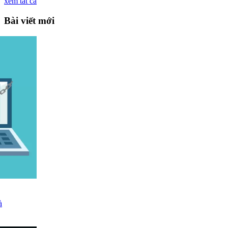
xem tất cả
Bài viết mới
à