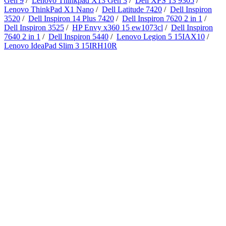
Gen 9
/
Lenovo Thinkpad X13 Gen 3
/
Dell XPS 13 9305
/
Lenovo ThinkPad X1 Nano
/
Dell Latitude 7420
/
Dell Inspiron
3520
/
Dell Inspiron 14 Plus 7420
/
Dell Inspiron 7620 2 in 1
/
Dell Inspiron 3525
/
HP Envy x360 15 ew1073cl
/
Dell Inspiron
7640 2 in 1
/
Dell Inspiron 5440
/
Lenovo Legion 5 15IAX10
/
Lenovo IdeaPad Slim 3 15IRH10R