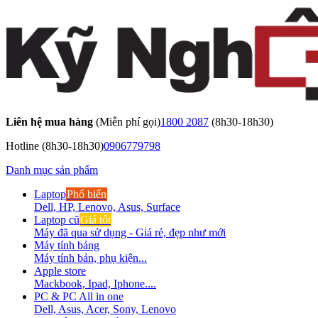
Liên hệ mua hàng
(Miễn phí gọi)
1800 2087
(8h30-18h30)
Hotline
(8h30-18h30)
0906779798
Danh mục sản phẩm
Laptop
Phổ biến
Dell, HP, Lenovo, Asus, Surface
Laptop cũ
Giá tốt
Máy đã qua sử dụng - Giá rẻ, đẹp như mới
Máy tính bảng
Máy tính bản, phụ kiện...
Apple store
Mackbook, Ipad, Iphone....
PC & PC All in one
Dell, Asus, Acer, Sony, Lenovo