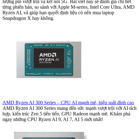
lượng pin vượt trội và kết nối 5G. Bài viết này sẽ đánh giá chi tiết
từng phiên bản, so sánh với Apple M-series, Intel Core Ultra, AMD
Ryzen AI, và giúp bạn quyết định liệu có nên mua laptop
Snapdragon X hay không.
AMD Ryzen AI 300 Series – CPU AI mạnh mẽ, hiệu suất đỉnh cao
AMD Ryzen AI 300 Series mang đến sức mạnh vượt trội với AI tích
hợp, kiến trúc Zen 5 tiên tiến, GPU Radeon mạnh mẽ. Khám phá
ngay những CPU Ryzen AI 9, AI 7, AI 5 mới nhất!