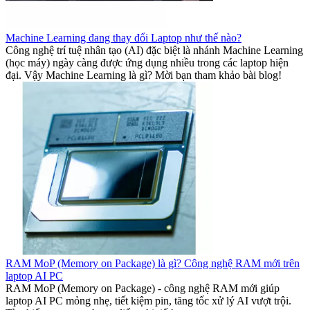
Machine Learning đang thay đổi Laptop như thế nào?
Công nghệ trí tuệ nhân tạo (AI) đặc biệt là nhánh Machine Learning
(học máy) ngày càng được ứng dụng nhiều trong các laptop hiện
đại. Vậy Machine Learning là gì? Mời bạn tham khảo bài blog!
RAM MoP (Memory on Package) là gì? Công nghệ RAM mới trên
laptop AI PC
RAM MoP (Memory on Package) - công nghệ RAM mới giúp
laptop AI PC mỏng nhẹ, tiết kiệm pin, tăng tốc xử lý AI vượt trội.