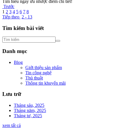
Tìm hiểu ngay ưu nhược điểm chi tiết!
Trước
1
2
3
4
5
6
7
8
Tiếp theo
2 - 13
Tìm kiếm bài viết
Danh mục
Blog
Giới thiệu sản phẩm
Tin công nghệ
Thủ thuật
Thông tin khuyến mãi
Lưu trữ
Tháng sáu, 2025
Tháng năm, 2025
Tháng tư, 2025
xem tất cả