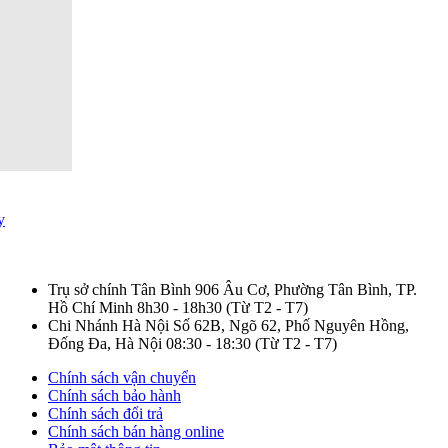
/04/2025
ớng dẫn khôi phục Windows
ng SupportAssist OS Recovery
n laptop Dell
uyễn Khiêm
Trụ sở chính Tân Bình
906 Âu Cơ, Phường Tân Bình, TP.
Hồ Chí Minh
8h30 - 18h30
(Từ T2 - T7)
Chi Nhánh Hà Nội
Số 62B, Ngõ 62, Phố Nguyên Hồng,
Đống Đa, Hà Nội
08:30 - 18:30
(Từ T2 - T7)
Chính sách vận chuyển
Chính sách bảo hành
Chính sách đổi trả
Chính sách bán hàng online