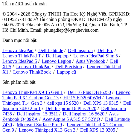
Tiền măt
Chuyển khoản
© 2004 - 2026 Công ty TNHH Tin Học Kỹ Nghệ Việt. GPDKKD:
0319525731
do sở Tài chính phòng ĐKKD TP.HCM cấp ngày
04/05/2026. Địa chỉ: 906 Âu Cơ, Phường 14, Quận Tân Bình, TP.
Hồ Chí Minh. Email: phungdiep@kyngheviet.com
Danh mục nổi bật:
Lenovo IdeaPad
/
Dell Latitude
/
Dell Inspiron
/
Dell Pro
/
Lenovo ThinkPad T
/
Dell Laptop
/
Lenovo IdeaPad Slim 5
/
Lenovo IdeaPad 5
/
Lenovo Legion
/
Asus Vivobook
/
Dell
XPS
/
Lenovo ThinkPad
/
Dell Precision
/
Lenovo ThinkPad
X1
/
Lenovo ThinkBook
/
Laptop cũ
Sản phẩm nổi bật:
Lenovo ThinkPad X9 15 Gen 1
/
Dell 16 Plus DB16250
/
Lenovo
ThinkPad X1 Carbon Gen 13
/
HP 15 FD2050WM
/
Lenovo
Thinkpad T14 Gen 3
/
dell xps 15 9520
/
Dell XPS 13 9315
/
Dell
Inspiron 7430 2 in 1
/
Dell Inspiron 16 Plus 7620
/
Dell Inspiron
7435
/
Dell Inspiron 15 3511
/
Dell Inspiron 16 5620
/
Asus
Zenbook Q409ZA
/
Acer Aspire 5 A515-57-52YQ
/
Dell Latitude
7430
/
Microsoft Surface Pro 9
/
Lenovo ThinkPad X1 Carbon
Gen 9
/
Lenovo Thinkpad X13 Gen 3
/
Dell XPS 13 9305
/