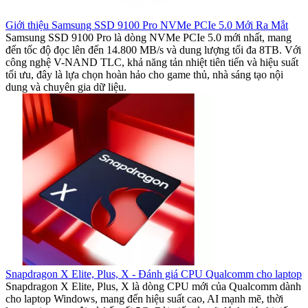
Giới thiệu Samsung SSD 9100 Pro NVMe PCIe 5.0 Mới Ra Mắt
Samsung SSD 9100 Pro là dòng NVMe PCIe 5.0 mới nhất, mang
đến tốc độ đọc lên đến 14.800 MB/s và dung lượng tối đa 8TB. Với
công nghệ V-NAND TLC, khả năng tản nhiệt tiên tiến và hiệu suất
tối ưu, đây là lựa chọn hoàn hảo cho game thủ, nhà sáng tạo nội
dung và chuyên gia dữ liệu.
Snapdragon X Elite, Plus, X - Đánh giá CPU Qualcomm cho laptop
Snapdragon X Elite, Plus, X là dòng CPU mới của Qualcomm dành
cho laptop Windows, mang đến hiệu suất cao, AI mạnh mẽ, thời