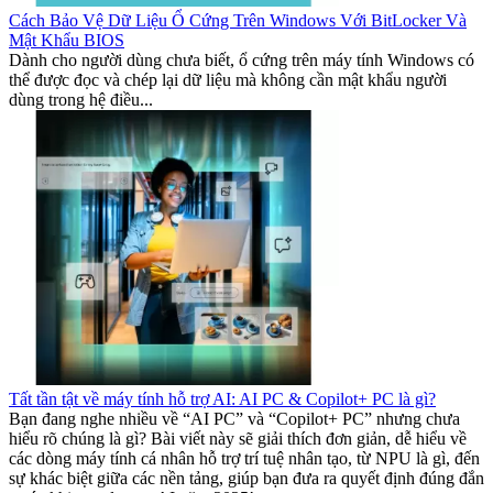
Cách Bảo Vệ Dữ Liệu Ổ Cứng Trên Windows Với BitLocker Và
Mật Khẩu BIOS
Dành cho người dùng chưa biết, ổ cứng trên máy tính Windows có
thể được đọc và chép lại dữ liệu mà không cần mật khẩu người
dùng trong hệ điều...
Tất tần tật về máy tính hỗ trợ AI: AI PC & Copilot+ PC là gì?
Bạn đang nghe nhiều về “AI PC” và “Copilot+ PC” nhưng chưa
hiểu rõ chúng là gì? Bài viết này sẽ giải thích đơn giản, dễ hiểu về
các dòng máy tính cá nhân hỗ trợ trí tuệ nhân tạo, từ NPU là gì, đến
sự khác biệt giữa các nền tảng, giúp bạn đưa ra quyết định đúng đắn