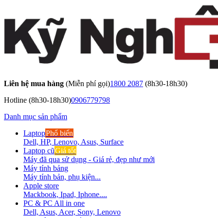
Liên hệ mua hàng
(Miễn phí gọi)
1800 2087
(8h30-18h30)
Hotline
(8h30-18h30)
0906779798
Danh mục sản phẩm
Laptop
Phổ biến
Dell, HP, Lenovo, Asus, Surface
Laptop cũ
Giá tốt
Máy đã qua sử dụng - Giá rẻ, đẹp như mới
Máy tính bảng
Máy tính bản, phụ kiện...
Apple store
Mackbook, Ipad, Iphone....
PC & PC All in one
Dell, Asus, Acer, Sony, Lenovo