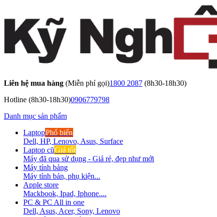
Liên hệ mua hàng
(Miễn phí gọi)
1800 2087
(8h30-18h30)
Hotline
(8h30-18h30)
0906779798
Danh mục sản phẩm
Laptop
Phổ biến
Dell, HP, Lenovo, Asus, Surface
Laptop cũ
Giá tốt
Máy đã qua sử dụng - Giá rẻ, đẹp như mới
Máy tính bảng
Máy tính bản, phụ kiện...
Apple store
Mackbook, Ipad, Iphone....
PC & PC All in one
Dell, Asus, Acer, Sony, Lenovo