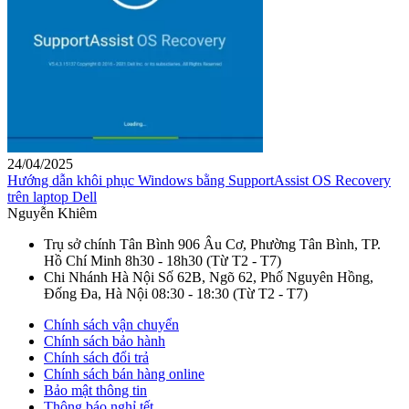
24/04/2025
Hướng dẫn khôi phục Windows bằng SupportAssist OS Recovery
trên laptop Dell
Nguyễn Khiêm
Trụ sở chính Tân Bình
906 Âu Cơ, Phường Tân Bình, TP.
Hồ Chí Minh
8h30 - 18h30
(Từ T2 - T7)
Chi Nhánh Hà Nội
Số 62B, Ngõ 62, Phố Nguyên Hồng,
Đống Đa, Hà Nội
08:30 - 18:30
(Từ T2 - T7)
Chính sách vận chuyển
Chính sách bảo hành
Chính sách đổi trả
Chính sách bán hàng online
Bảo mật thông tin
Thông báo nghỉ tết