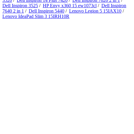
3520
/
Dell Inspiron 14 Plus 7420
/
Dell Inspiron 7620 2 in 1
/
Dell Inspiron 3525
/
HP Envy x360 15 ew1073cl
/
Dell Inspiron
7640 2 in 1
/
Dell Inspiron 5440
/
Lenovo Legion 5 15IAX10
/
Lenovo IdeaPad Slim 3 15IRH10R