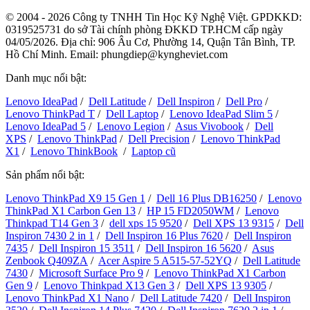
© 2004 - 2026 Công ty TNHH Tin Học Kỹ Nghệ Việt. GPDKKD:
0319525731
do sở Tài chính phòng ĐKKD TP.HCM cấp ngày
04/05/2026. Địa chỉ: 906 Âu Cơ, Phường 14, Quận Tân Bình, TP.
Hồ Chí Minh. Email: phungdiep@kyngheviet.com
Danh mục nổi bật:
Lenovo IdeaPad
/
Dell Latitude
/
Dell Inspiron
/
Dell Pro
/
Lenovo ThinkPad T
/
Dell Laptop
/
Lenovo IdeaPad Slim 5
/
Lenovo IdeaPad 5
/
Lenovo Legion
/
Asus Vivobook
/
Dell
XPS
/
Lenovo ThinkPad
/
Dell Precision
/
Lenovo ThinkPad
X1
/
Lenovo ThinkBook
/
Laptop cũ
Sản phẩm nổi bật:
Lenovo ThinkPad X9 15 Gen 1
/
Dell 16 Plus DB16250
/
Lenovo
ThinkPad X1 Carbon Gen 13
/
HP 15 FD2050WM
/
Lenovo
Thinkpad T14 Gen 3
/
dell xps 15 9520
/
Dell XPS 13 9315
/
Dell
Inspiron 7430 2 in 1
/
Dell Inspiron 16 Plus 7620
/
Dell Inspiron
7435
/
Dell Inspiron 15 3511
/
Dell Inspiron 16 5620
/
Asus
Zenbook Q409ZA
/
Acer Aspire 5 A515-57-52YQ
/
Dell Latitude
7430
/
Microsoft Surface Pro 9
/
Lenovo ThinkPad X1 Carbon
Gen 9
/
Lenovo Thinkpad X13 Gen 3
/
Dell XPS 13 9305
/
Lenovo ThinkPad X1 Nano
/
Dell Latitude 7420
/
Dell Inspiron