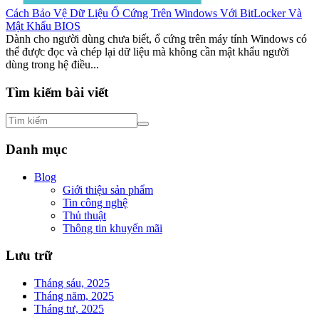
Cách Bảo Vệ Dữ Liệu Ổ Cứng Trên Windows Với BitLocker Và
Mật Khẩu BIOS
Dành cho người dùng chưa biết, ổ cứng trên máy tính Windows có
thể được đọc và chép lại dữ liệu mà không cần mật khẩu người
dùng trong hệ điều...
Tìm kiếm bài viết
Danh mục
Blog
Giới thiệu sản phẩm
Tin công nghệ
Thủ thuật
Thông tin khuyến mãi
Lưu trữ
Tháng sáu, 2025
Tháng năm, 2025
Tháng tư, 2025