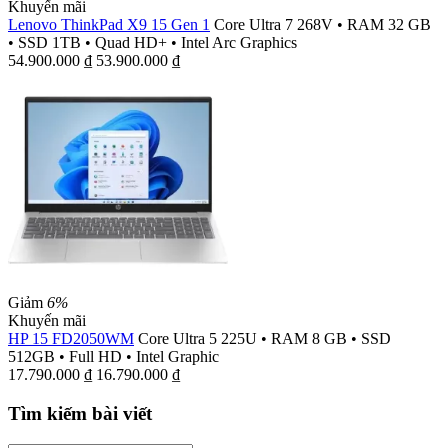
Khuyến mãi
Lenovo ThinkPad X9 15 Gen 1
Core Ultra 7 268V
•
RAM 32 GB
•
SSD 1TB
•
Quad HD+
•
Intel Arc Graphics
54.900.000
₫
53.900.000
₫
Giảm
6%
Khuyến mãi
HP 15 FD2050WM
Core Ultra 5 225U
•
RAM 8 GB
•
SSD
512GB
•
Full HD
•
Intel Graphic
17.790.000
₫
16.790.000
₫
Tìm kiếm bài viết