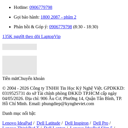
Hotline:
0906779798
Gọi bảo hành:
1800 2087 - phím 2
Phản hồi & Góp ý:
0906779798
(8:30 - 18:30)
135K người theo dõi
LaptopVip
Tiền măt
Chuyển khoản
© 2004 - 2026 Công ty TNHH Tin Học Kỹ Nghệ Việt. GPDKKD:
0319525731
do sở Tài chính phòng ĐKKD TP.HCM cấp ngày
04/05/2026. Địa chỉ: 906 Âu Cơ, Phường 14, Quận Tân Bình, TP.
Hồ Chí Minh. Email: phungdiep@kyngheviet.com
Danh mục nổi bật:
Lenovo IdeaPad
/
Dell Latitude
/
Dell Inspiron
/
Dell Pro
/