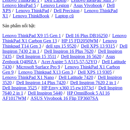
Lenovo ThinkPad T
/
Dell Laptop
/
Lenovo IdeaPad Slim 5
/
Lenovo IdeaPad 5
/
Lenovo Legion
/
Asus Vivobook
/
Dell
XPS
/
Lenovo ThinkPad
/
Dell Precision
/
Lenovo ThinkPad
X1
/
Lenovo ThinkBook
/
Laptop cũ
Sản phẩm nổi bật:
Lenovo ThinkPad X9 15 Gen 1
/
Dell 16 Plus DB16250
/
Lenovo
ThinkPad X1 Carbon Gen 13
/
HP 15 FD2050WM
/
Lenovo
Thinkpad T14 Gen 3
/
dell xps 15 9520
/
Dell XPS 13 9315
/
Dell
Inspiron 7430 2 in 1
/
Dell Inspiron 16 Plus 7620
/
Dell Inspiron
7435
/
Dell Inspiron 15 3511
/
Dell Inspiron 16 5620
/
Asus
Zenbook Q409ZA
/
Acer Aspire 5 A515-57-52YQ
/
Dell Latitude
7430
/
Microsoft Surface Pro 9
/
Lenovo ThinkPad X1 Carbon
Gen 9
/
Lenovo Thinkpad X13 Gen 3
/
Dell XPS 13 9305
/
Lenovo ThinkPad X1 Nano
/
Dell Latitude 7420
/
Dell Inspiron
3520
/
Dell Inspiron 14 Plus 7420
/
Dell Inspiron 7620 2 in 1
/
Dell Inspiron 3525
/
HP Envy x360 15 ew1073cl
/
Dell Inspiron
7640 2 in 1
/
Dell Inspiron 5440
/
HP OmniBook 5 AI 16
AF1017WM
/
ASUS Vivobook 16 Flip TP3607SA