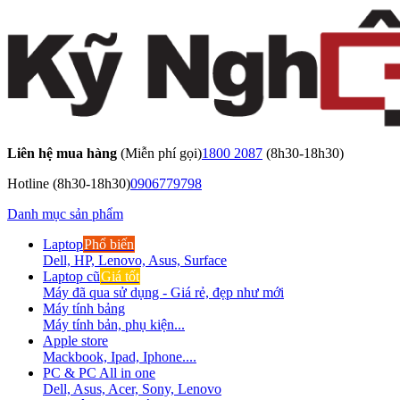
Liên hệ mua hàng
(Miễn phí gọi)
1800 2087
(8h30-18h30)
Hotline
(8h30-18h30)
0906779798
Danh mục sản phẩm
Laptop
Phổ biến
Dell, HP, Lenovo, Asus, Surface
Laptop cũ
Giá tốt
Máy đã qua sử dụng - Giá rẻ, đẹp như mới
Máy tính bảng
Máy tính bản, phụ kiện...
Apple store
Mackbook, Ipad, Iphone....
PC & PC All in one
Dell, Asus, Acer, Sony, Lenovo