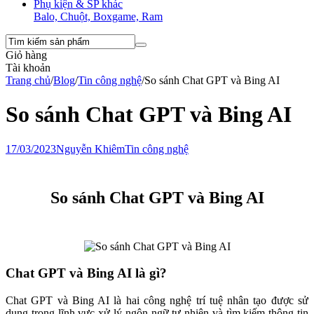
Phụ kiện & SP khác
Balo, Chuột, Boxgame, Ram
Giỏ hàng
Tài khoản
Trang chủ
/
Blog
/
Tin công nghệ
/
So sánh Chat GPT và Bing AI
So sánh Chat GPT và Bing AI
17/03/2023
Nguyễn Khiêm
Tin công nghệ
So sánh Chat GPT và Bing AI
Chat GPT và Bing AI là gì?
Chat GPT và Bing AI là hai công nghệ trí tuệ nhân tạo được sử
dụng trong lĩnh vực xử lý ngôn ngữ tự nhiên và tìm kiếm thông tin