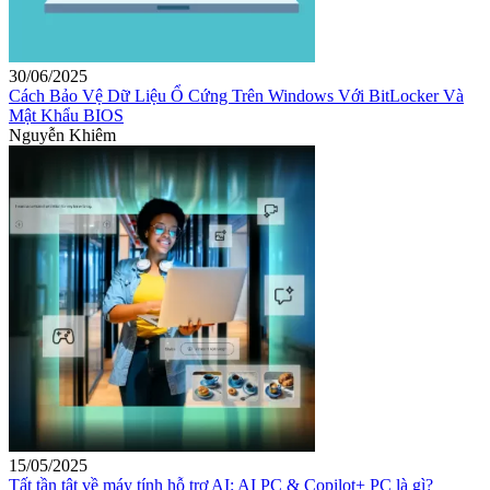
30/06/2025
Cách Bảo Vệ Dữ Liệu Ổ Cứng Trên Windows Với BitLocker Và
Mật Khẩu BIOS
Nguyễn Khiêm
15/05/2025
Tất tần tật về máy tính hỗ trợ AI: AI PC & Copilot+ PC là gì?