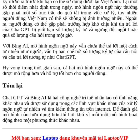
ký rườm rà trước khi bạn có thể sử dụng được tại Việt Nam. Tại một
số thời điểm nhất định trong ngày, mô hình ngôn ngữ này thường
gặp phải một số trục trặc do quá tải trong việc xử lý, tuy nhiên
người dùng Việt Nam có thể sẽ không bị ảnh hưởng nhiều. Ngoài
ra, người dùng có thể gặp phải trường hợp khó chịu khi tin trả lời
của ChatGPT bị giới hạn số lượng ký tự và ngưng đột ngột hoặc
quá số lượng câu hỏi trong một giờ.
Với Bing AI, mô hình ngôn ngữ này vẫn chưa thể trả lời một cách
tự nhiên như người, vẫn bị hạn chế bởi số lượng ký tự của câu hỏi
và câu trả lời tương tự như ChatGPT.
Hy vọng trong thời gian sau, cả hai mô hình ngôn ngữ này có thể
được mở rộng hơn và hỗ trợ tốt hơn cho người dùng.
Tóm lại
Chat GPT và Bing AI là hai công nghệ trí tuệ nhân tạo có tính năng
khác nhau và được sử dụng trong các lĩnh vực khác nhau của xử lý
ngôn ngữ tự nhiên và tìm kiếm thông tin trên internet. Để đánh giá
mô hình nào hữu dụng hơn thì hơi khó vì mỗi một mô hình hoạt
động theo một phương thức khác nhau.
Mời bạn xem:
Laptop
đang khuyến mãi tại LaptopVIP