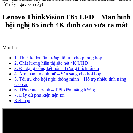
lồ" này ngay sau đây!
Lenovo ThinkVision E65 LFD – Màn hình
hội nghị 65 inch 4K đỉnh cao vừa ra mắt
Mục lục
1. Thiết kế lớn ấn tượng, tối ưu cho phòng họp
2. Chất lượng hiển thị sắc nét 4K UHD
3. Đa dạng cổng kết nối – Tương thích tối đa
4. Âm thanh mạnh mẽ – Sẵn sàng cho hội họp
5. Tối ưu cho hội nghị thông minh – Hỗ trợ nhiều tính năng
cao cấp
6. Tiêu chuẩn xanh – Tiết kiệm năng lượng
7. Đầy đủ phụ kiện tiện lợi
Kết luận