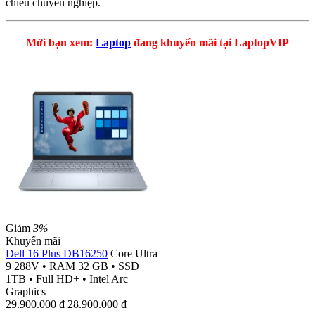
chiếu chuyên nghiệp.
Mời bạn xem:
Laptop
đang khuyến mãi tại LaptopVIP
Giảm
3%
Khuyến mãi
Dell 16 Plus DB16250
Core Ultra
9 288V
•
RAM 32 GB
•
SSD
1TB
•
Full HD+
•
Intel Arc
Graphics
29.900.000
₫
28.900.000
₫