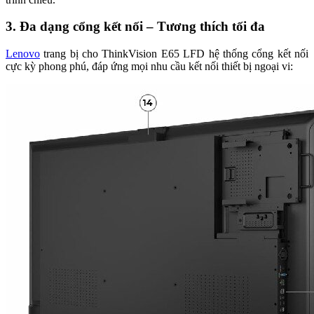
3. Đa dạng cổng kết nối – Tương thích tối đa
Lenovo
trang bị cho ThinkVision E65 LFD hệ thống cổng kết nối
cực kỳ phong phú, đáp ứng mọi nhu cầu kết nối thiết bị ngoại vi: