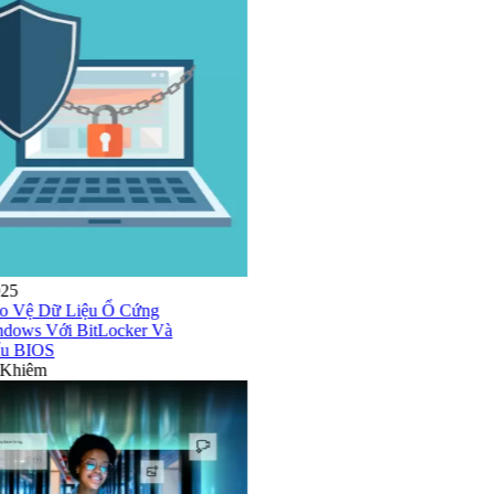
30/06/2025
Cách Bảo Vệ Dữ Liệu Ổ Cứng
Trên Windows Với BitLocker Và
Mật Khẩu BIOS
Nguyễn Khiêm