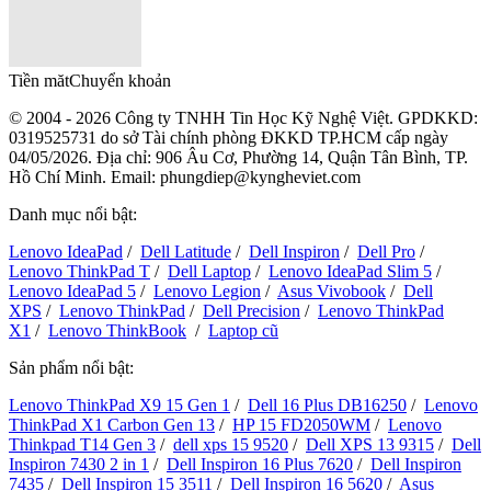
Tiền măt
Chuyển khoản
© 2004 - 2026 Công ty TNHH Tin Học Kỹ Nghệ Việt. GPDKKD:
0319525731
do sở Tài chính phòng ĐKKD TP.HCM cấp ngày
04/05/2026. Địa chỉ: 906 Âu Cơ, Phường 14, Quận Tân Bình, TP.
Hồ Chí Minh. Email: phungdiep@kyngheviet.com
Danh mục nổi bật:
Lenovo IdeaPad
/
Dell Latitude
/
Dell Inspiron
/
Dell Pro
/
Lenovo ThinkPad T
/
Dell Laptop
/
Lenovo IdeaPad Slim 5
/
Lenovo IdeaPad 5
/
Lenovo Legion
/
Asus Vivobook
/
Dell
XPS
/
Lenovo ThinkPad
/
Dell Precision
/
Lenovo ThinkPad
X1
/
Lenovo ThinkBook
/
Laptop cũ
Sản phẩm nổi bật:
Lenovo ThinkPad X9 15 Gen 1
/
Dell 16 Plus DB16250
/
Lenovo
ThinkPad X1 Carbon Gen 13
/
HP 15 FD2050WM
/
Lenovo
Thinkpad T14 Gen 3
/
dell xps 15 9520
/
Dell XPS 13 9315
/
Dell
Inspiron 7430 2 in 1
/
Dell Inspiron 16 Plus 7620
/
Dell Inspiron
7435
/
Dell Inspiron 15 3511
/
Dell Inspiron 16 5620
/
Asus