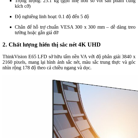
Trọng lượng: 25.1 kg (gọn nhẹ hơn so với sản phẩm cùng
kích cỡ)
Độ nghiêng linh hoạt: 0.1 độ đến 5 độ
Chân đế hỗ trợ chuẩn VESA 300 x 300 mm – dễ dàng treo
tường hoặc gắn giá đỡ
2. Chất lượng hiển thị sắc nét 4K UHD
ThinkVision E65 LFD sở hữu tấm nền VA với độ phân giải 3840 x
2160 pixels, mang lại hình ảnh sắc nét, màu sắc trung thực và góc
nhìn rộng 178 độ theo cả chiều ngang và dọc.