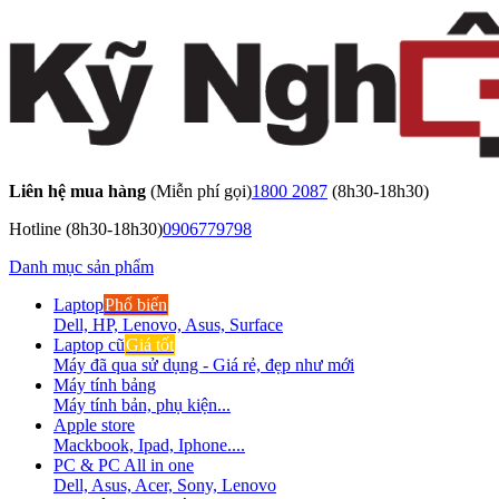
Liên hệ mua hàng
(Miễn phí gọi)
1800 2087
(8h30-18h30)
Hotline
(8h30-18h30)
0906779798
Danh mục sản phẩm
Laptop
Phổ biến
Dell, HP, Lenovo, Asus, Surface
Laptop cũ
Giá tốt
Máy đã qua sử dụng - Giá rẻ, đẹp như mới
Máy tính bảng
Máy tính bản, phụ kiện...
Apple store
Mackbook, Ipad, Iphone....
PC & PC All in one
Dell, Asus, Acer, Sony, Lenovo