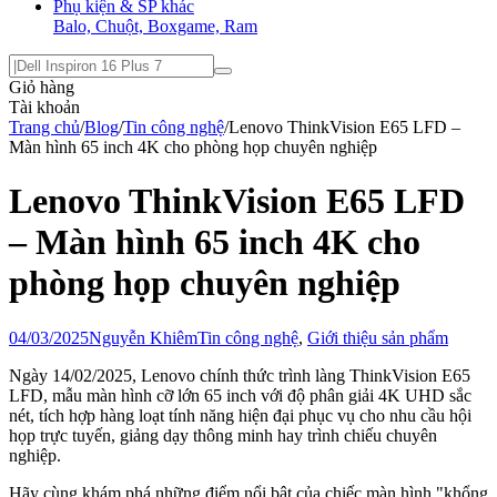
Phụ kiện & SP khác
Balo, Chuột, Boxgame, Ram
Giỏ hàng
Tài khoản
Trang chủ
/
Blog
/
Tin công nghệ
/
Lenovo ThinkVision E65 LFD –
Màn hình 65 inch 4K cho phòng họp chuyên nghiệp
Lenovo ThinkVision E65 LFD
– Màn hình 65 inch 4K cho
phòng họp chuyên nghiệp
04/03/2025
Nguyễn Khiêm
Tin công nghệ
,
Giới thiệu sản phẩm
Ngày 14/02/2025, Lenovo chính thức trình làng ThinkVision E65
LFD, mẫu màn hình cỡ lớn 65 inch với độ phân giải 4K UHD sắc
nét, tích hợp hàng loạt tính năng hiện đại phục vụ cho nhu cầu hội
họp trực tuyến, giảng dạy thông minh hay trình chiếu chuyên
nghiệp.
Hãy cùng khám phá những điểm nổi bật của chiếc màn hình "khổng