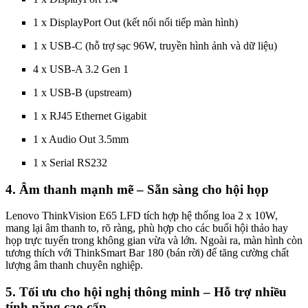
1 x DisplayPort Out (kết nối nối tiếp màn hình)
1 x USB-C (hỗ trợ sạc 96W, truyền hình ảnh và dữ liệu)
4 x USB-A 3.2 Gen 1
1 x USB-B (upstream)
1 x RJ45 Ethernet Gigabit
1 x Audio Out 3.5mm
1 x Serial RS232
4. Âm thanh mạnh mẽ – Sẵn sàng cho hội họp
Lenovo ThinkVision E65 LFD tích hợp hệ thống loa 2 x 10W,
mang lại âm thanh to, rõ ràng, phù hợp cho các buổi hội thảo hay
họp trực tuyến trong không gian vừa và lớn. Ngoài ra, màn hình còn
tương thích với ThinkSmart Bar 180 (bán rời) để tăng cường chất
lượng âm thanh chuyên nghiệp.
5. Tối ưu cho hội nghị thông minh – Hỗ trợ nhiều
tính năng cao cấp