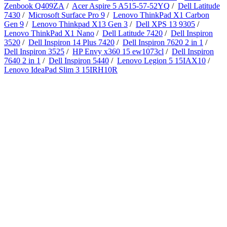
Zenbook Q409ZA
/
Acer Aspire 5 A515-57-52YQ
/
Dell Latitude
7430
/
Microsoft Surface Pro 9
/
Lenovo ThinkPad X1 Carbon
Gen 9
/
Lenovo Thinkpad X13 Gen 3
/
Dell XPS 13 9305
/
Lenovo ThinkPad X1 Nano
/
Dell Latitude 7420
/
Dell Inspiron
3520
/
Dell Inspiron 14 Plus 7420
/
Dell Inspiron 7620 2 in 1
/
Dell Inspiron 3525
/
HP Envy x360 15 ew1073cl
/
Dell Inspiron
7640 2 in 1
/
Dell Inspiron 5440
/
Lenovo Legion 5 15IAX10
/
Lenovo IdeaPad Slim 3 15IRH10R