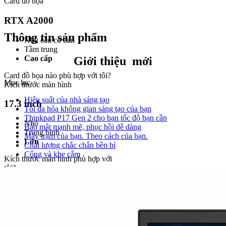
Card đồ họa
RTX A2000
Thông tin sản phẩm
Nhu cầu cơ bản
Tầm trung
Cao cấp
Giới thiệu
mới
Card đồ họa nào phù hợp với tôi?
Mục lục
Kích thước màn hình
Hiệu suất của nhà sáng tạo
17.3 inch
Tối đa hóa không gian sáng tạo của bạn
Thinkpad P17 Gen 2 cho bạn tốc độ bạn cần
Nhỏ
Bảo mật mạnh mẽ, phục hồi dễ dàng
Trung bình
Máy trạm của bạn. Theo cách của bạn.
Lớn
Chất lượng chắc chắn bền bỉ
Cổng và khe cắm
Kích thước màn hình phù hợp với
tôi?
Xem thêm