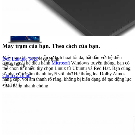
Chọn cấu hình
Máy trạm của bạn. Theo cách của bạn.
Máy trạm P17 cung cấp sự linh hoạt tối đa, bắt đầu với hệ điều
Dell Latitude 5420
4 cấu hình
hành, ngoài hệ điều hành
Microsoft
Windows truyền thống, bạn có
9.590.000
₫
thể chọn từ nhiều tùy chọn Linux từ Ubuntu và Red Hat. Bạn cũng
sẽ nhận được âm thanh tuyệt vời nhờ Hệ thống loa Dolby Atmos
Chọn cấu hình
nâng cấp, với âm thanh rõ ràng, không bị biến dạng để tạo động lực
và giải trí.
Giao hàng nhanh chóng
Miễn phí vận chuyển tên toàn quốc, chất lượng phục vụ chuyên
nghiệp
Chất lượng tốt nhất
Chúng tôi cung cấp sản phẩm, dịch vụ tốt nhất đến khách hàng
Đổi trả trong 30 ngày đầu