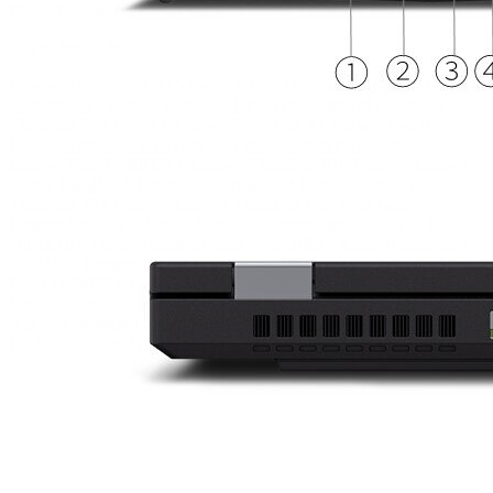
Plus
/
Lenovo
/
Lenovo Yoga
/
Lenovo ThinkPad E
/
Laptop cũ
Sản phẩm nổi bật:
Lenovo ThinkPad X9 15 Gen 1
/
Dell 16 Plus DB16250
/
Lenovo
ThinkPad X1 Carbon Gen 13
/
HP 15 FD2050WM
/
Lenovo
Thinkpad T14 Gen 3
/
Lenovo ThinkPad X1 Carbon Gen 9
/
Lenovo Thinkpad X13 Gen 3
/
Lenovo ThinkPad X1 Nano
/
Lenovo Flex 7 14IRU8
/
Lenovo ThinkPad P16 Gen 1
/
Lenovo
Slim 7 14IMH9
/
Lenovo Thinkpad T14 Gen 4
/
Lenovo
Thinkpad T14 Gen 2
/
Lenovo ThinkPad L13 Yoga Gen 2
/
Lenovo IdeaPad 5 2 in 1 14Q8X9
/
Lenovo IdeaPad 5 2 in 1
16IAL10
/
Lenovo IdeaPad Slim 3 15ABR8
/
Lenovo IdeaPad 3
15IAU7
/
Lenovo IdeaPad Slim 5 16IRH10R
/
Lenovo IdeaPad
Pro 5 16IMH9
/
Lenovo IdeaPad 5 2 in 1 14AKP10
/
Lenovo
IdeaPad Slim 5 16IRU9
/
Dell 15 DC15250
/
Dell XPS 13 9300
/
ASUS Vivobook 14 Flip TP3407SA
/
Dell XPS 13 9315
/
Dell 16
DC16250
/
Dell G15 5520