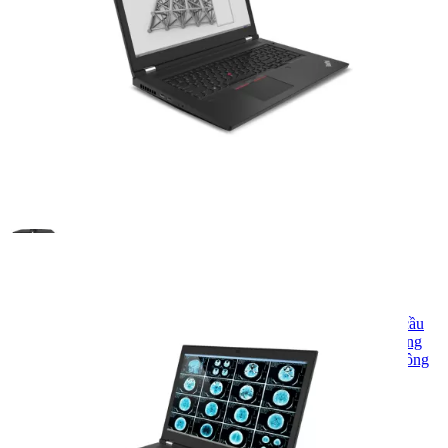
SKU:
LTP17G2RM
Lenovo
: Thành lập năm 1984, Lenovo khẳng định vị thế toàn cầu
với laptop ThinkPad, IdeaPad, Legion. Thiết kế tinh tế, hiệu năng
vượt trội, giá trị xứng đáng – Lenovo luôn dẫn đầu xu hướng công
nghệ hiện đại.
27.490.000
₫
Hết hàng
Xem các sản phẩm tương tự