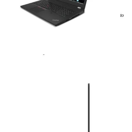
Cấu hình
Loại CPU - Tốc độ
Core i7 11800H (8C/16T, 24 MB, up to
4.6 GHz)
RAM
16 GB
Dung lượng ổ cứng
512GB
Kích thước màn hình
17.3 inch
Card đồ họa rời
NVIDIA RTX A2000
Bảo hành
12 Tháng - 1 đổi 1 trong 30 ngày đầu
Tiêu chuẩn hàng hóa
Outlet New 100% Full Box
Xem chi tiết cấu hình
Quà tặng
Chuột quang không dây
Ba lô/Túi xách khi mua laptop.