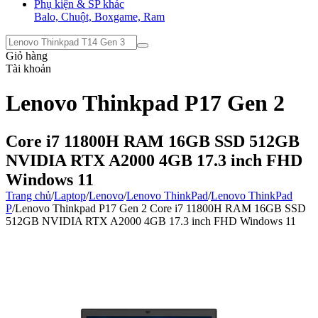
Phụ kiện & SP khác
Balo, Chuột, Boxgame, Ram
Giỏ hàng
Tài khoản
Lenovo Thinkpad P17 Gen 2
Core i7 11800H RAM 16GB SSD 512GB
NVIDIA RTX A2000 4GB 17.3 inch FHD
Windows 11
Trang chủ
/
Laptop
/
Lenovo
/
Lenovo ThinkPad
/
Lenovo ThinkPad
P
/
Lenovo Thinkpad P17 Gen 2 Core i7 11800H RAM 16GB SSD
512GB NVIDIA RTX A2000 4GB 17.3 inch FHD Windows 11