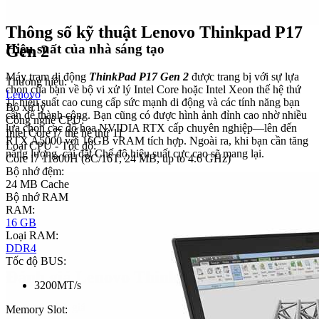
Thông số kỹ thuật Lenovo Thinkpad P17
Hiệu suất của nhà sáng tạo
Gen 2
Máy trạm di động
ThinkPad P17 Gen 2
được trang bị với sự lựa
Thương hiệu:
chọn của bạn về bộ vi xử lý Intel Core hoặc Intel Xeon thế hệ thứ
Lenovo
11 hiệu suất cao cung cấp sức mạnh di động và các tính năng bạn
Bộ xử lý
cần để thành công. Bạn cũng có được hình ảnh đỉnh cao nhờ nhiều
Công nghệ CPU:
lựa chọn cạc đồ họa NVIDIA RTX cấp chuyên nghiệp—lên đến
Intel Core i7 thế hệ thứ 11
RTX A5000 với 16GB vRAM tích hợp. Ngoài ra, khi bạn cần tăng
Loại CPU - Tốc độ:
năng lượng, cài đặt Chế độ hiệu suất cực cao sẽ mang lại.
Core i7 11800H (8C/16T, 24 MB, up to 4.6 GHz)
Bộ nhớ đệm:
24 MB Cache
Bộ nhớ RAM
RAM:
16 GB
Loại RAM:
DDR4
Tốc độ BUS:
Đánh giá Lenovo Thinkpad P17 Gen 2
3200MT/s
Chưa có đánh giá
Memory Slot: