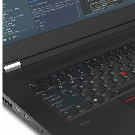
Dell Pro 14 Plus PB14250 2 in 1
3 cấu hình
25.900.000
₫
Chọn cấu hình
29
5
Lenovo Thinkpad T14 Gen 4
Core i5 - 1345U
•
RAM 16 GB
•
SSD M.2 256GB
•
FHD+
•
Intel
UHD Graphics
20.990.000
₫