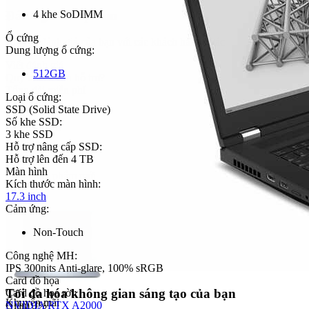
Đánh giá sản phẩm
4 khe SoDIMM
Ổ cứng
Chia sẻ đánh giá của bạn với các khách hàng khác
Dung lượng ổ cứng:
Viết đánh giá
512GB
Quý khách cần hỗ trợ?
Tổng đài miễn phí
Loại ổ cứng:
1800 2087
SSD (Solid State Drive)
Zalo
Số khe SSD:
Gửi tin nhắn
3 khe SSD
Facebook
Hỗ trợ nâng cấp SSD:
Gửi tin nhắn
Hỗ trợ lên đến 4 TB
Màn hình
Sản phẩm mới
Kích thước màn hình:
17.3 inch
Cảm ứng:
Non-Touch
Công nghệ MH:
IPS 300nits Anti-glare, 100% sRGB
Card đồ họa
Tối đa hóa không gian sáng tạo của bạn
Card đồ họa rời:
Khuyến mãi
NVIDIA RTX A2000
Giảm
3%