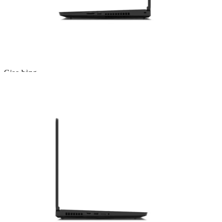
Sản phẩm được hỗ trợ cài đặt phần mềm miễn phí
(không bao gồm các phần mềm yêu cầu bản quyền).
Liên hệ mua hàng
1800 2087
(8:30-18:30) (Miễn cước gọi)
Thông báo cho tôi khi sản phẩm này có hàng
Email
Theo dõi
So sánh
Giao hàng
— Miễn phí vận chuyển toàn quốc
— Giao ngay trong 2H nội thành TP.HCM
— Giao hàng và thanh toán tại nhà (COD)
Thanh toán
Hậu mãi sau bán hàng