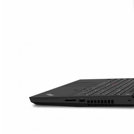
Hỗ trợ đổi trả trong 30 ngày đầu nếu sản phẩm lỗi
Trụ sở chính Tân Bình
906 Âu Cơ, Phường Tân Bình, TP.
Hồ Chí Minh
8h30 - 18h30
(Từ T2 - T7)
Chi Nhánh Hà Nội
Số 62B, Ngõ 62, Phố Nguyên Hồng,
Đống Đa, Hà Nội
08:30 - 18:30
(Từ T2 - T7)
Chính sách vận chuyển
Chính sách bảo hành
Chính sách đổi trả
Chính sách bán hàng online
Bảo mật thông tin
Thông báo nghỉ tết
Giới thiệu
Liên hệ
Thông tin thanh toán
Tuyển dụng
Tìm cửa hàng
Tin công nghệ
Liên Hệ Mua Hàng:
1800 2087
(Miễn phí gọi)
Hotline:
0906779798