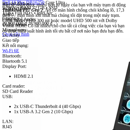
Dell 16 Plus DB16250
Core Ultra
Bộ nhớ đồ họa:
Bạn sẽ nhận được nhiều hơn từ ngày của bạn với máy trạm di động
9 288V
•
RAM 32 GB
•
SSD
4GB GDDR6
ThinkPad P17 Gen 2
. Nó có màn hình chống chói khổng lồ, 17,3
1TB
•
Full HD+
•
Intel Arc
Audio
inch — màn hình lớn nhất mà chúng tôi đặt trong một máy trạm.
Graphics
Công nghệ Audio:
Chọn model FHD 300 nit hoặc model UHD 500 nit với Dolby
29.900.000
₫
28.900.000
₫
Dolby Atmos
Vision HDR. Có rất nhiều chỗ cho tất cả công việc của bạn và bạn
Microphones:
có được hiệu suất hình ảnh tối ưu bất cứ nơi nào bạn đưa bạn đến.
Chọn cấu hình
2x, Array
Giao tiếp
Kết nối mạng:
Wi-Fi 6E
Bluetooth:
Bluetooth 5.1
Display Port:
HDMI 2.1
Dell 15 D15260
Core Ultra 7
Card reader:
255U
•
RAM 16 GB
•
SSD 1TB
SD Card Reader
•
Full HD
•
Intel Graphic
USB:
22.900.000
₫
Mới ra mắt
2x USB-C Thunderbolt 4 (40 Gbps)
Chọn cấu hình
1x USB-A 3.2 Gen 2 (10 Gbps)
LAN:
RJ45