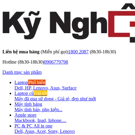
Liên hệ mua hàng
(Miễn phí gọi)
1800 2087
(8h30-18h30)
Hotline
(8h30-18h30)
0906779798
Danh mục sản phẩm
Laptop
Phổ biến
Dell, HP, Lenovo, Asus, Surface
Laptop cũ
Giá tốt
Máy đã qua sử dụng - Giá rẻ, đẹp như mới
Máy tính bảng
Máy tính bản, phụ kiện...
Apple store
Mackbook, Ipad, Iphone....
PC & PC All in one
Dell, Asus, Acer, Sony, Lenovo