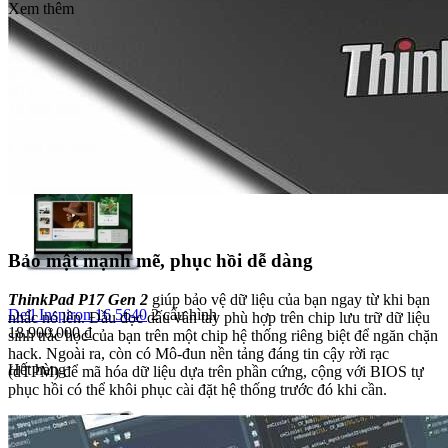
Xem thêm
Lenovo IdeaPad 5 2 in 1
14AKP10
Ryzen AI 7 350
•
RAM 16 GB
•
SSD 1TB
•
Full
HD+
•
AMD Radeon Graphics
18.900.000
₫
Chọn cấu hình
Bảo mật mạnh mẽ, phục hồi dễ dàng
ThinkPad P17 Gen 2
giúp bảo vệ dữ liệu của bạn ngay từ khi bạn
Dell Inspiron 16 5640
2 cấu hình
nhấc nó lên. Đầu đọc dấu vân tay phù hợp trên chip lưu trữ dữ liệu
18.900.000
₫
sinh trắc học của bạn trên một chip hệ thống riêng biệt để ngăn chặn
hack. Ngoài ra, còn có Mô-đun nền tảng đáng tin cậy rời rạc
Hết hàng
(dTPM) để mã hóa dữ liệu dựa trên phần cứng, cộng với BIOS tự
phục hồi có thể khôi phục cài đặt hệ thống trước đó khi cần.