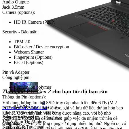
Audio Output:
Jack 3.5mm
Camera (options):
HD IR Camera (720P)
Lenovo Legion 5 16IAX10
Core
Security - Bảo mật:
Ultra 9 275HX
•
RAM 32 GB
•
SSD 1TB
•
Quad HD+
•
RTX
TPM 2.0
5060
BitLocker / Device encryption
44.990.000
₫
Webcam Shutter
Fingerprint (Options)
Chọn cấu hình
Facial (Options)
Pin và Adapter
Công nghệ pin:
Lithium ion polymer
Thinkpad P17 Gen 2
cho bạn tốc độ bạn cần
Thông tin Pin (options):
Với dung lượng lưu trữ SSD truy cập nhanh lên đến 6TB (M.2
94 WHr
Lenovo Slim 7 14ILL10
Core
PCIe Gen 4 NVMe), bạn sẽ đọc, ghi và lưu dữ liệu dự án hơn bao
Ultra 7 258V
•
RAM 32 GB
•
giờ hết. Quy trình làm việc cũng được nâng cao, với bộ nhớ
Adapter (options):
SSD 1TB
•
Full HD+
•
Intel Arc
3200MHz tốc độ lên đến 128GB giúp việc đa nhiệm trở nên dễ
170W Slim Tip (3-pin)
Graphics
dàng, ngay cả với các ứng dụng sử dụng nhiều bộ nhớ. Ngoài ra, có
Keyboard & Touchpad
27.990.000
₫
nhiều cổng và khe cắm để kết nối thiết bị với thiết bị, bao gồm hai