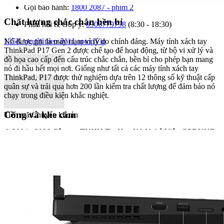
Gọi bảo hành:
1800 2087 - phím 2
Chất lượng chắc chắn bền bỉ
Phản hồi & Góp ý:
0906779798
(8:30 - 18:30)
Nó được gọi là máy trạm vì lý do chính đáng. Máy tính xách tay
135K người theo dõi
LaptopVip
ThinkPad P17 Gen 2 được chế tạo để hoạt động, từ bộ vi xử lý và
đồ họa cao cấp đến cấu trúc chắc chắn, bền bỉ cho phép bạn mang
nó đi hầu hết mọi nơi. Giống như tất cả các máy tính xách tay
ThinkPad, P17 được thử nghiệm dựa trên 12 thông số kỹ thuật cấp
quân sự và trải qua hơn 200 lần kiểm tra chất lượng để đảm bảo nó
chạy trong điều kiện khắc nghiệt.
Cổng và khe cắm
Tiền măt
Chuyển khoản
© 2004 - 2026 Công ty TNHH Tin Học Kỹ Nghệ Việt. GPDKKD:
0319525731
do sở Tài chính phòng ĐKKD TP.HCM cấp ngày
04/05/2026. Địa chỉ: 906 Âu Cơ, Phường 14, Quận Tân Bình, TP.
Hồ Chí Minh. Email: phungdiep@kyngheviet.com
Danh mục nổi bật:
Lenovo IdeaPad
/
Lenovo ThinkPad T
/
Lenovo IdeaPad Slim 5
/
Lenovo IdeaPad 5
/
Lenovo Legion
/
Lenovo ThinkPad
/
Lenovo
ThinkPad X1
/
Lenovo ThinkBook
/
Lenovo IdeaPad Pro 5
/
Lenovo Legion 5
/
Lenovo ThinkPad P
/
Lenovo ThinkBook