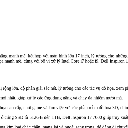
năng mạnh mẽ, kết hợp với màn hình lớn 17 inch, lý tưởng cho những
a mạnh mẽ, cùng với bộ vi xử lý Intel Core i7 hoặc i9, Dell Inspiron 1
 rộng lớn, độ phân giải sắc nét, lý tưởng cho các tác vụ đồ họa, xem p
ệ mới nhất, giúp xử lý các ứng dụng nặng và chạy đa nhiệm mượt mà.
họa cao cấp, chơi game và làm việc với các phần mềm đồ họa 3D, chỉn
cứng SSD từ 512GB đến 1TB, Dell Inspiron 17 7000 giúp truy xuất dữ
ng kim loại chắc chắn, mang lại vẻ ngoài sang trọng, dễ dàng di chuy