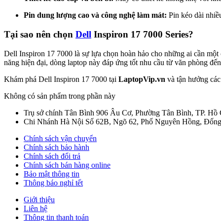
Pin dung lượng cao và công nghệ làm mát:
Pin kéo dài nhiều
Tại sao nên chọn
Dell
Inspiron 17 7000 Series?
Dell Inspiron 17 7000 là sự lựa chọn hoàn hảo cho những ai cần một
năng hiện đại, dòng laptop này đáp ứng tốt nhu cầu từ văn phòng đế
Khám phá Dell Inspiron 17 7000 tại
LaptopVip.vn
và tận hưởng các
Không có sản phẩm trong phần này
Trụ sở chính Tân Bình
906 Âu Cơ, Phường Tân Bình, TP. Hồ
Chi Nhánh Hà Nội
Số 62B, Ngõ 62, Phố Nguyên Hồng, Đống
Chính sách vận chuyển
Chính sách bảo hành
Chính sách đổi trả
Chính sách bán hàng online
Bảo mật thông tin
Thông báo nghỉ tết
Giới thiệu
Liên hệ
Thông tin thanh toán