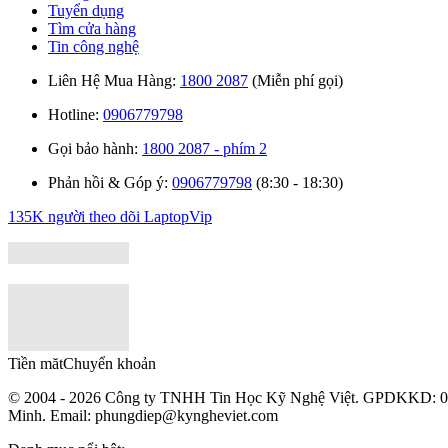
Tuyển dụng
Tìm cửa hàng
Tin công nghệ
Liên Hệ Mua Hàng:
1800 2087
(Miễn phí gọi)
Hotline:
0906779798
Gọi bảo hành:
1800 2087 - phím 2
Phản hồi & Góp ý:
0906779798
(8:30 - 18:30)
135K người theo dõi
LaptopVip
Tiền măt
Chuyển khoản
© 2004 - 2026 Công ty TNHH Tin Học Kỹ Nghệ Việt. GPDKKD:
0
Minh. Email: phungdiep@kyngheviet.com