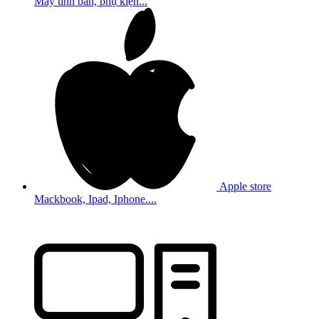
Máy tính bản, phụ kiện...
Apple store
Mackbook, Ipad, Iphone....