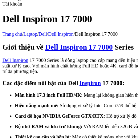
Tài khoản
Dell Inspiron 17 7000
Trang chủ
/
Laptop
/
Dell
/
Dell Inspiron
/
Dell Inspiron 17 7000
Giới thiệu về
Dell Inspiron 17 7000
Series
Dell Inspiron
17 7000 Series là dòng laptop cao cấp mang đến hiệu 
suất xử lý cao. Với màn hình chất lượng Full HD hoặc 4K, card đồ họ
trí đa phương tiện.
Các đặc điểm nổi bật của Dell
Inspiron
17 7000:
Màn hình 17.3 inch Full HD/4K:
Mang lại không gian hiển thị
Hiệu năng mạnh mẽ:
Sử dụng vi xử lý Intel Core i7/i9 thế h
Card đồ họa NVIDIA GeForce GTX/RTX:
Hỗ trợ xử lý đồ 
Bộ nhớ RAM và lưu trữ khủng:
Với RAM lên đến 32GB và ổ 
Thiết kế cao cấp và bền bỉ:
Máy có thiết kế mỏng nhẹ với khu