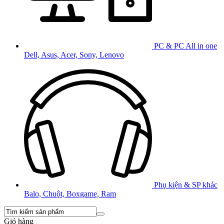
PC & PC All in one
Dell, Asus, Acer, Sony, Lenovo
Phụ kiện & SP khác
Balo, Chuột, Boxgame, Ram
Giỏ hàng