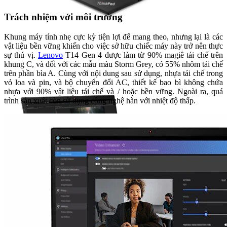
Trách nhiệm với môi trường
Khung máy tính nhẹ cực kỳ tiện lợi để mang theo, nhưng lại là các
vật liệu bền vững khiến cho việc sở hữu chiếc máy này trở nên thực
sự thú vị.
Lenovo
T14 Gen 4 được làm từ 90% magiê tái chế trên
khung C, và đối với các mẫu màu Storm Grey, có 55% nhôm tái chế
trên phần bìa A. Cùng với nội dung sau sử dụng, nhựa tái chế trong
vỏ loa và pin, và bộ chuyển đổi AC, thiết kế bao bì không chứa
nhựa với 90% vật liệu tái chế và / hoặc bền vững. Ngoài ra, quá
trình sản xuất còn sử dụng công nghệ hàn với nhiệt độ thấp.