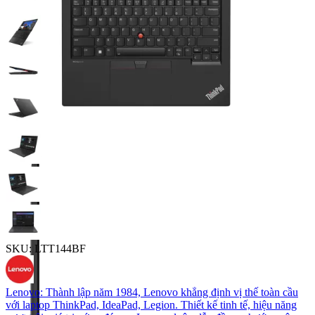
SKU:
LTT144BF
Lenovo
: Thành lập năm 1984, Lenovo khẳng định vị thế toàn cầu
với laptop ThinkPad, IdeaPad, Legion. Thiết kế tinh tế, hiệu năng