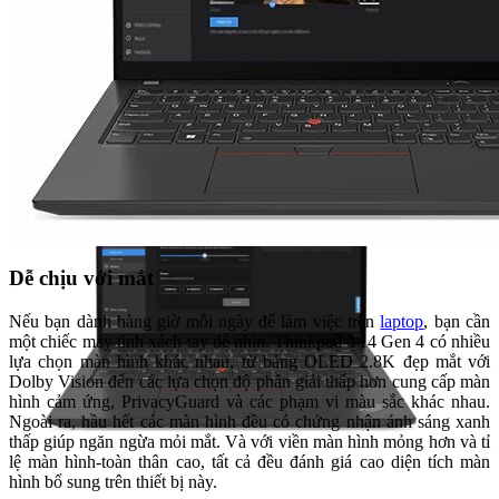
Dễ chịu với mắt
Nếu bạn dành hàng giờ mỗi ngày để làm việc trên
laptop
, bạn cần
một chiếc máy tính xách tay dễ nhìn. Thinkpad T14 Gen 4 có nhiều
lựa chọn màn hình khác nhau, từ bảng OLED 2.8K đẹp mắt với
Dolby Vision đến các lựa chọn độ phân giải thấp hơn cung cấp màn
hình cảm ứng, PrivacyGuard và các phạm vi màu sắc khác nhau.
Ngoài ra, hầu hết các màn hình đều có chứng nhận ánh sáng xanh
thấp giúp ngăn ngừa mỏi mắt. Và với viền màn hình mỏng hơn và tỉ
lệ màn hình-toàn thân cao, tất cả đều đánh giá cao diện tích màn
hình bổ sung trên thiết bị này.