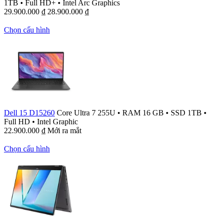
1TB
•
Full HD+
•
Intel Arc Graphics
29.900.000
₫
28.900.000
₫
Chọn cấu hình
Dell 15 D15260
Core Ultra 7 255U
•
RAM 16 GB
•
SSD 1TB
•
Full HD
•
Intel Graphic
22.900.000
₫
Mới ra mắt
Chọn cấu hình