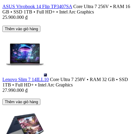
ASUS Vivobook 14 Flip TP3407SA
Core Ultra 7 256V
•
RAM 16
GB
•
SSD 1TB
•
Full HD+
•
Intel Arc Graphics
25.900.000
₫
Thêm vào giỏ hàng
Lenovo Slim 7 14ILL10
Core Ultra 7 258V
•
RAM 32 GB
•
SSD
1TB
•
Full HD+
•
Intel Arc Graphics
27.990.000
₫
Thêm vào giỏ hàng