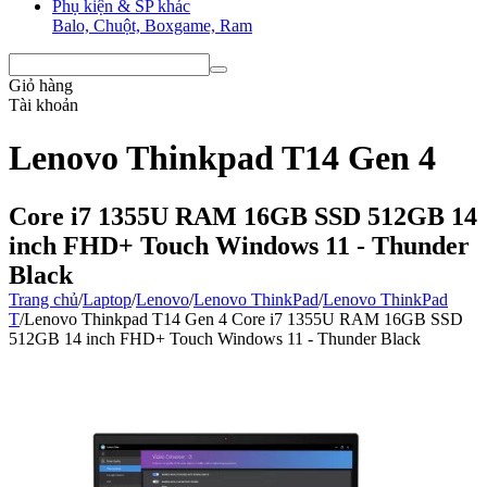
Phụ kiện & SP khác
Balo, Chuột, Boxgame, Ram
Giỏ hàng
Tài khoản
Lenovo Thinkpad T14 Gen 4
Core i7 1355U RAM 16GB SSD 512GB 14
inch FHD+ Touch Windows 11 - Thunder
Black
Trang chủ
/
Laptop
/
Lenovo
/
Lenovo ThinkPad
/
Lenovo ThinkPad
T
/
Lenovo Thinkpad T14 Gen 4 Core i7 1355U RAM 16GB SSD
512GB 14 inch FHD+ Touch Windows 11 - Thunder Black