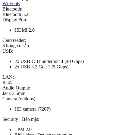
Wi-Fi 6E
Bluetooth:
Bluetooth 5.2
Display Port:
HDMI 2.0
Card reader:
Không có sẵn
USB:
2x USB-C Thunderbolt 4 (40 Gbps)
2x USB 3.2 Gen 1 (5 Gbps)
LAN:
RJ45
Audio Output:
Jack 3.5mm
Camera (options):
HD camera (720P)
Security - Bảo mật:
TPM 2.0
BitLocker / Device encryption