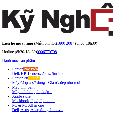
Liên hệ mua hàng
(Miễn phí gọi)
1800 2087
(8h30-18h30)
Hotline
(8h30-18h30)
0906779798
Danh mục sản phẩm
Laptop
Phổ biến
Dell, HP, Lenovo, Asus, Surface
Laptop cũ
Giá tốt
Máy đã qua sử dụng - Giá rẻ, đẹp như mới
Máy tính bảng
Máy tính bản, phụ kiện...
Apple store
Mackbook, Ipad, Iphone....
PC & PC All in one
Dell, Asus, Acer, Sony, Lenovo