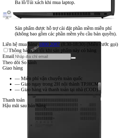
Ba lô/Túi xách khi mua laptop.
Sản phẩm được hỗ trợ cài đặt phần mềm miễn phí
(không bao gồm các phần mềm yêu cầu bản quyền).
Liên hệ mua hàng
1800 2087
(8:30-18:30) (Miễn cước gọi)
Thông báo cho tôi khi sản phẩm này có hàng
Email
Theo dõi
So sánh
Giao hàng
— Miễn phí vận chuyển toàn quốc
— Giao ngay trong 2H nội thành TP.HCM
— Giao hàng và thanh toán tại nhà (COD)
Thanh toán
Hậu mãi sau bán hàng