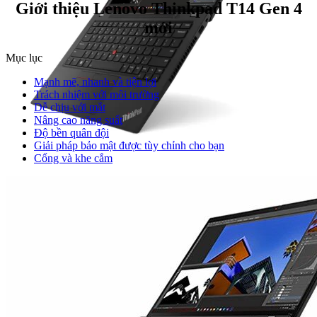
Giới thiệu Lenovo Thinkpad T14 Gen 4
mới
Mục lục
Mạnh mẽ, nhanh và tiện lợi
Trách nhiệm với môi trường
Dễ chịu với mắt
Nâng cao năng suất
Độ bền quân đội
Giải pháp bảo mật được tùy chỉnh cho bạn
Cổng và khe cắm