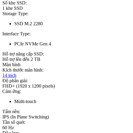
Số khe SSD:
1 khe SSD
Storage Type:
SSD M.2 2280
Interface Type:
PCIe NVMe Gen 4
Hỗ trợ nâng cấp SSD:
Hỗ trợ lên đến 2 TB
Màn hình
Kích thước màn hình:
14 inch
Độ phân giải:
FHD+ (1920 x 1200 pixels)
Cảm ứng:
Multi-touch
Tấm nền:
IPS (In Plane Switching)
Tần số quét:
60 Hz
Độ sáng: