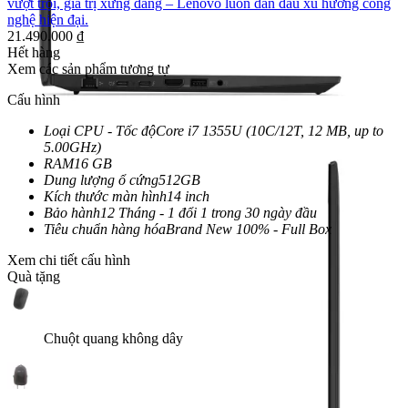
vượt trội, giá trị xứng đáng – Lenovo luôn dẫn đầu xu hướng công
nghệ hiện đại.
21.490.000
₫
Hết hàng
Xem các sản phẩm tương tự
Cấu hình
Loại CPU - Tốc độ
Core i7 1355U (10C/12T, 12 MB, up to
5.00GHz)
RAM
16 GB
Dung lượng ổ cứng
512GB
Kích thước màn hình
14 inch
Bảo hành
12 Tháng - 1 đổi 1 trong 30 ngày đầu
Tiêu chuẩn hàng hóa
Brand New 100% - Full Box
Xem chi tiết cấu hình
Quà tặng
Chuột quang không dây