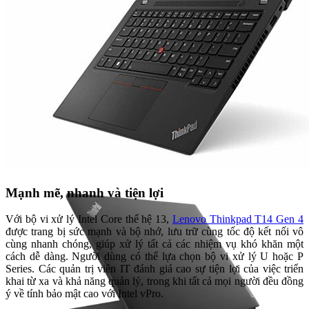
Mạnh mẽ, nhanh và tiện lợi
Với bộ vi xử lý Intel Core thế hệ 13,
Lenovo Thinkpad T14 Gen 4
được trang bị sức mạnh và bộ nhớ, lưu trữ cùng tốc độ kết nối vô
cùng nhanh chóng, giúp xử lý tất cả các nhiệm vụ khó khăn một
cách dễ dàng. Người dùng có thể lựa chọn bộ vi xử lý U hoặc P
Series. Các quản trị viên IT đánh giá cao sự tiện lợi của việc triển
khai từ xa và khả năng quản lý, trong khi tất cả mọi người đều đồng
ý về tính bảo mật cao với Intel vPro.