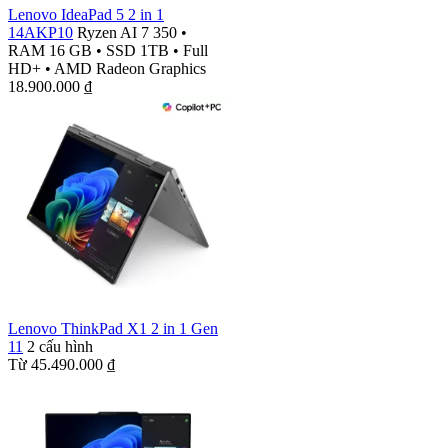
Lenovo IdeaPad 5 2 in 1
14AKP10
Ryzen AI 7 350
•
RAM 16 GB
•
SSD 1TB
•
Full
HD+
•
AMD Radeon Graphics
18.900.000
₫
Lenovo ThinkPad X1 2 in 1 Gen
11
2 cấu hình
Từ
45.490.000
₫