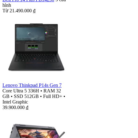
hình
Từ
21.490.000
₫
Lenovo Thinkpad P14s Gen 7
Core Ultra 5 336H
•
RAM 32
GB
•
SSD 512GB
•
Full HD+
•
Intel Graphic
39.900.000
₫