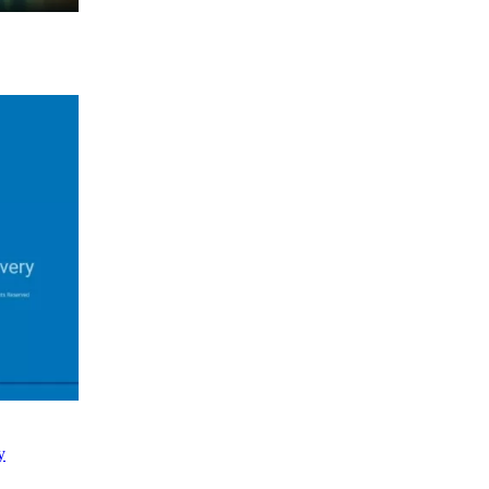
15/05/2025
Tất tần tật về máy tính hỗ trợ AI:
AI PC & Copilot+ PC là gì?
Nguyễn Khiêm
24/04/2025
Hướng dẫn khôi phục Windows
bằng SupportAssist OS Recovery
trên laptop Dell