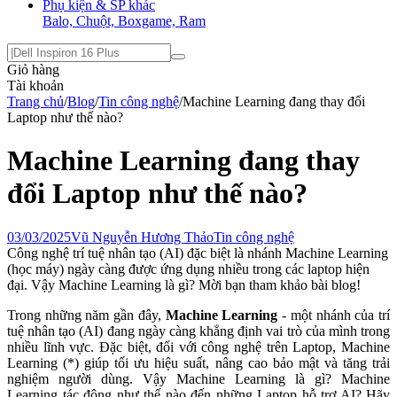
Phụ kiện & SP khác
Balo, Chuột, Boxgame, Ram
Giỏ hàng
Tài khoản
Trang chủ
/
Blog
/
Tin công nghệ
/
Machine Learning đang thay đổi
Laptop như thế nào?
Machine Learning đang thay
đổi Laptop như thế nào?
03/03/2025
Vũ Nguyễn Hương Thảo
Tin công nghệ
Công nghệ trí tuệ nhân tạo (AI) đặc biệt là nhánh Machine Learning
(học máy) ngày càng được ứng dụng nhiều trong các laptop hiện
đại. Vậy Machine Learning là gì? Mời bạn tham khảo bài blog!
Trong những năm gần đây,
Machine Learning
- một nhánh của
trí
tuệ nhân tạo (AI) đang ngày càng khẳng định vai trò của mình trong
nhiều lĩnh vực. Đặc biệt, đối với công nghệ trên Laptop, Machine
Learning (*) giúp tối ưu hiệu suất, nâng cao bảo mật và tăng trải
nghiệm người dùng. Vậy Machine Learning là gì? Machine
Learning tác động như thế nào đến những Laptop hỗ trợ AI? Hãy