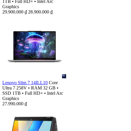
1TB
•
Full HD+
•
Intel Arc
Graphics
29.900.000
₫
28.900.000
₫
Lenovo Slim 7 14ILL10
Core
Ultra 7 258V
•
RAM 32 GB
•
SSD 1TB
•
Full HD+
•
Intel Arc
Graphics
27.990.000
₫