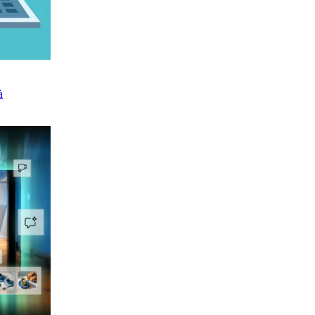
30/06/2025
Cách Bảo Vệ Dữ Liệu Ổ Cứng
Trên Windows Với BitLocker Và
Mật Khẩu BIOS
Nguyễn Khiêm