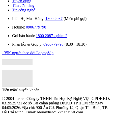
Tuyển dụng
Tìm cửa hàng
Tin công nghệ
Liên Hệ Mua Hàng:
1800 2087
(Miễn phí gọi)
Hotline:
0906779798
Gọi bảo hành:
1800 2087 - phím 2
Phản hồi & Góp ý:
0906779798
(8:30 - 18:30)
135K người theo dõi
LaptopVip
Tiền măt
Chuyển khoản
© 2004 - 2026 Công ty TNHH Tin Học Kỹ Nghệ Việt. GPDKKD:
0319525731
do sở Tài chính phòng ĐKKD TP.HCM cấp ngày
04/05/2026. Địa chỉ: 906 Âu Cơ, Phường 14, Quận Tân Bình, TP.
Hồ Chí Minh. Email: phungdiep@kyngheviet.com