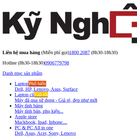
Liên hệ mua hàng
(Miễn phí gọi)
1800 2087
(8h30-18h30)
Hotline
(8h30-18h30)
0906779798
Danh mục sản phẩm
Laptop
Phổ biến
Dell, HP, Lenovo, Asus, Surface
Laptop cũ
Giá tốt
Máy đã qua sử dụng - Giá rẻ, đẹp như mới
Máy tính bảng
Máy tính bản, phụ kiện...
Apple store
Mackbook, Ipad, Iphone....
PC & PC All in one
Dell, Asus, Acer, Sony, Lenovo