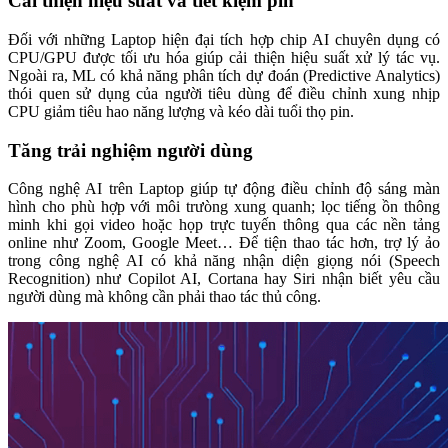
Cải thiện hiệu suất và tiết kiệm pin
Đối với những Laptop hiện đại tích hợp chip AI chuyên dụng có
CPU/GPU được tối ưu hóa giúp cải thiện hiệu suất xử lý tác vụ.
Ngoài ra, ML có khả năng phân tích dự đoán (Predictive Analytics)
thói quen sử dụng của người tiêu dùng để điều chỉnh xung nhịp
CPU giảm tiêu hao năng lượng và kéo dài tuổi thọ pin.
Tăng trải nghiệm người dùng
Công nghệ AI trên Laptop giúp tự động điều chỉnh độ sáng màn
hình cho phù hợp với môi trưòng xung quanh; lọc tiếng ồn thông
minh khi gọi video hoặc họp trực tuyến thông qua các nền tảng
online như Zoom, Google Meet… Để tiện thao tác hơn, trợ lý ảo
trong công nghệ AI có khả năng nhận diện giọng nói (Speech
Recognition) như Copilot AI, Cortana hay Siri nhận biết yêu cầu
người dùng mà không cần phải thao tác thủ công.