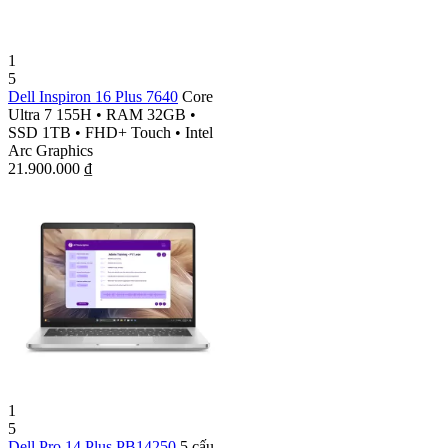
1
5
Dell Inspiron 16 Plus 7640
Core
Ultra 7 155H
•
RAM 32GB
•
SSD 1TB
•
FHD+ Touch
•
Intel
Arc Graphics
21.900.000
₫
1
5
Dell Pro 14 Plus PB14250
5 cấu