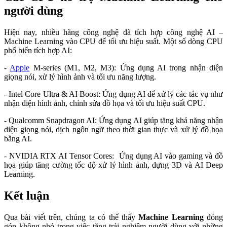
người dùng
Hiện nay, nhiều hãng công nghệ đã tích hợp công nghệ AI –
Machine Learning vào CPU để tối ưu hiệu suất. Một số dòng CPU
phổ biến tích hợp AI:
-
Apple
M-series (M1, M2, M3): Ứng dụng AI trong nhận diện
giọng nói, xử lý hình ảnh và tối ưu năng lượng.
- Intel Core Ultra & AI Boost: Ứng dụng AI để xử lý các tác vụ như
nhận diện hình ảnh, chỉnh sửa đồ họa và tối ưu hiệu suất CPU.
- Qualcomm Snapdragon AI: Ứng dụng AI giúp tăng khả năng nhận
diện giọng nói, dịch ngôn ngữ theo thời gian thực và xử lý đồ họa
bằng AI.
- NVIDIA RTX AI Tensor Cores: Ứng dụng AI vào gaming và đồ
họa giúp tăng cường tốc độ xử lý hình ảnh, dựng 3D và AI Deep
Learning.
Kết luận
Qua bài viết trên, chúng ta có thể thấy
Machine Learning
đóng
góp không nhỏ trong việc tăng trải nghiệm người dùng với những