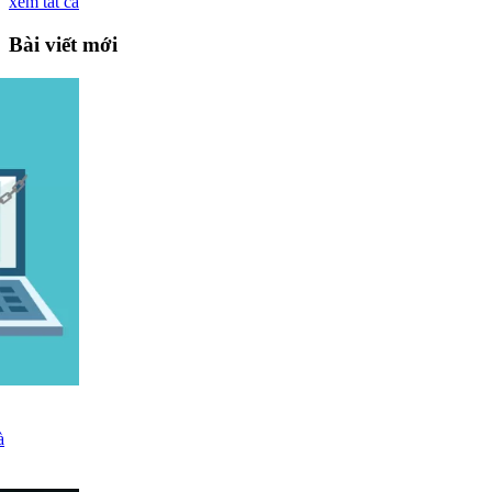
xem tất cả
Bài viết mới
à