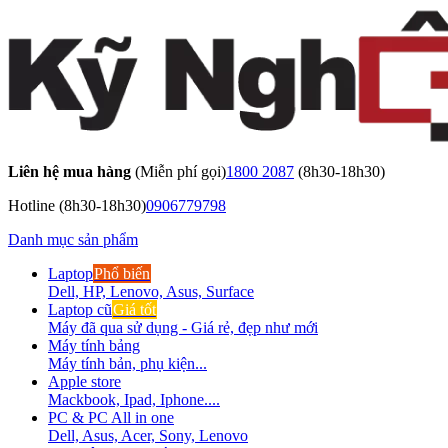
Liên hệ mua hàng
(Miễn phí gọi)
1800 2087
(8h30-18h30)
Hotline
(8h30-18h30)
0906779798
Danh mục sản phẩm
Laptop
Phổ biến
Dell, HP, Lenovo, Asus, Surface
Laptop cũ
Giá tốt
Máy đã qua sử dụng - Giá rẻ, đẹp như mới
Máy tính bảng
Máy tính bản, phụ kiện...
Apple store
Mackbook, Ipad, Iphone....
PC & PC All in one
Dell, Asus, Acer, Sony, Lenovo