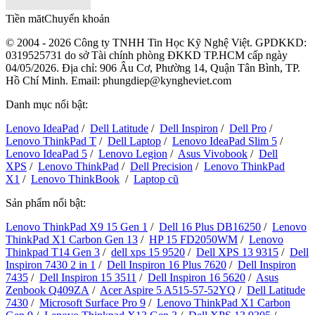
Tiền măt
Chuyển khoản
© 2004 - 2026 Công ty TNHH Tin Học Kỹ Nghệ Việt. GPDKKD:
0319525731
do sở Tài chính phòng ĐKKD TP.HCM cấp ngày
04/05/2026. Địa chỉ: 906 Âu Cơ, Phường 14, Quận Tân Bình, TP.
Hồ Chí Minh. Email: phungdiep@kyngheviet.com
Danh mục nổi bật:
Lenovo IdeaPad
/
Dell Latitude
/
Dell Inspiron
/
Dell Pro
/
Lenovo ThinkPad T
/
Dell Laptop
/
Lenovo IdeaPad Slim 5
/
Lenovo IdeaPad 5
/
Lenovo Legion
/
Asus Vivobook
/
Dell
XPS
/
Lenovo ThinkPad
/
Dell Precision
/
Lenovo ThinkPad
X1
/
Lenovo ThinkBook
/
Laptop cũ
Sản phẩm nổi bật:
Lenovo ThinkPad X9 15 Gen 1
/
Dell 16 Plus DB16250
/
Lenovo
ThinkPad X1 Carbon Gen 13
/
HP 15 FD2050WM
/
Lenovo
Thinkpad T14 Gen 3
/
dell xps 15 9520
/
Dell XPS 13 9315
/
Dell
Inspiron 7430 2 in 1
/
Dell Inspiron 16 Plus 7620
/
Dell Inspiron
7435
/
Dell Inspiron 15 3511
/
Dell Inspiron 16 5620
/
Asus
Zenbook Q409ZA
/
Acer Aspire 5 A515-57-52YQ
/
Dell Latitude
7430
/
Microsoft Surface Pro 9
/
Lenovo ThinkPad X1 Carbon